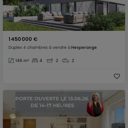
1 450 000 €
Duplex
4 chambres
à vendre
à
Hesperange
146
m²
4
2
2