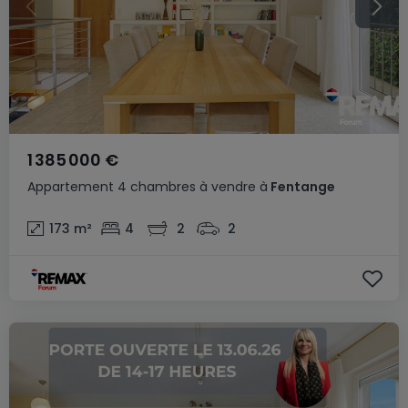
1 385 000 €
Appartement
4 chambres
à vendre
à
Fentange
173
m²
4
2
2