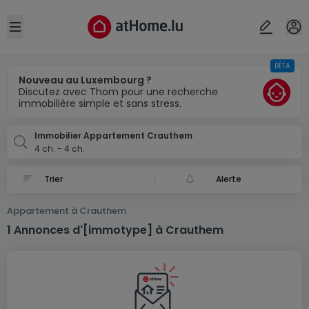
Localité(s)
Annuler
OK
Open sidebar
BÊTA
Crauthem
Nouveau au Luxembourg ?
Discutez avec Thom pour une recherche
immobilière simple et sans stress.
Immobilier Appartement Crauthem
4 ch. - 4 ch.
Alerte
Appartement à Crauthem
1 Annonces d'[immotype] à Crauthem