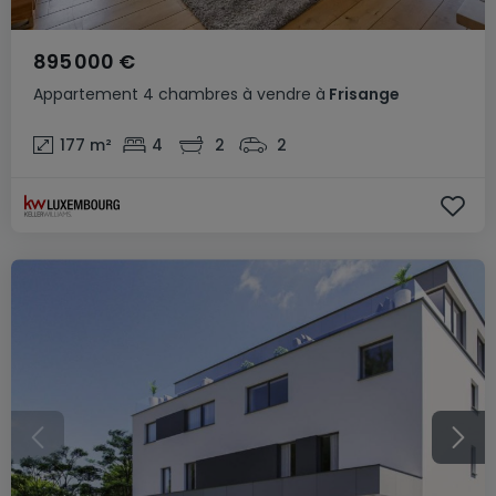
895 000 €
Appartement
4 chambres
à vendre
à
Frisange
177
m²
4
2
2