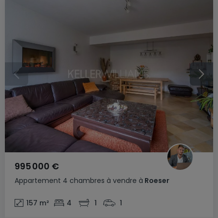
995 000 €
Appartement
4 chambres
à vendre
à
Roeser
157
m²
4
1
1