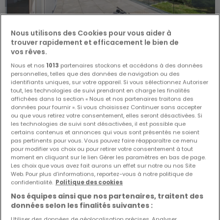
Nous utilisons des Cookies pour vous aider à
trouver rapidement et efficacement le bien de
vos rêves.
Nous et nos
1013
partenaires stockons et accédons à des données
personnelles, telles que des données de navigation ou des
identifiants uniques, sur votre appareil. Si vous sélectionnez Autoriser
1 230 000 €
tout, les technologies de suivi prendront en charge les finalités
affichées dans la section « Nous et nos partenaires traitons des
Duplex
4 chambres
à vendre
à
Hellange
données pour fournir ». Si vous choisissez Continuer sans accepter
ou que vous retirez votre consentement, elles seront désactivées. Si
les technologies de suivi sont désactivées, il est possible que
190
m²
4
3
4
certains contenus et annonces qui vous sont présentés ne soient
pas pertinents pour vous. Vous pouvez faire réapparaître ce menu
pour modifier vos choix ou pour retirer votre consentement à tout
moment en cliquant sur le lien Gérer les paramètres en bas de page.
Les choix que vous avez fait aurons un effet sur notre ou nos Site
Web. Pour plus d’informations, reportez-vous à notre politique de
confidentialité.
Politique des cookies
Nos équipes ainsi que nos partenaires, traitent des
données selon les finalités suivantes :
Utiliser des données de géolocalisation précises. Analyser