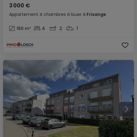
3 000 €
Appartement
4 chambres
à louer
à
Frisange
160
m²
4
2
1