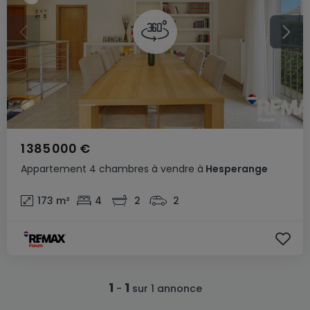
1 385 000 €
Appartement
4 chambres
à vendre
à
Hesperange
173
m²
4
2
2
1
1
-
sur 1 annonce