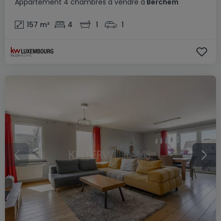
Appartement
4 chambres
à vendre
à
Berchem
157
m²
4
1
1