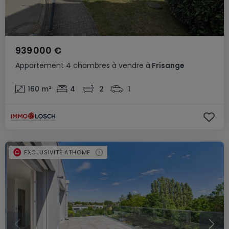
939 000 €
Appartement
4 chambres
à vendre
à
Frisange
160
m²
4
2
1
EXCLUSIVITÉ ATHOME