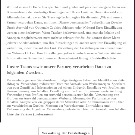
Berater nehmen sich die Zeit, Ihnen zuzuhören und
Wir und unsere
1015
-Partner speichern und greifen auf personenbezogene Daten wie
Browserdaten oder eindeutige Kennungen auf Ihrem Gerät zu. Durch Auswahl von
Ihr Projekt, Ihre Einschränkungen und Ihre
Alles erlauben aktivieren Sie Tracking-Technologien für die unter „Wir und unsere
Wünsche zu verstehen. Sie helfen Ihnen, klar zu
Partner verarbeiten Daten, um Ihnen Dienste bereitzustellen“ aufgeführten Zwecke.
Durch Auswahl von Optionale Cookies ablehnen oder Widerruf Ihrer Einwilligung
sehen und die richtigen Entscheidungen zu treffen,
werden diese deaktiviert. Wenn Tracker deaktiviert sind, sind manche Inhalte und
Anzeigen möglicherweise nicht mehr so relevant für Sie. Sie können dieses Menü
ohne etwas zu überstürzen.
jederzeit wieder aufrufen, um Ihre Einstellungen zu ändern oder Ihre Einwilligung zu
widerrufen, indem Sie auf den Link Verwaltung der Einstellungen am unteren Rand
der Webseite klicken. Ihre Einstellungen gelten innerhalb unseres Website. Weitere
Egal, ob Sie noch am Anfang Ihrer Überlegungen
Informationen finden Sie in unserer Datenschutzerklärung.
Cookie-Richtlinie
stehen oder bereits mit den entsprechenden
Unsere Teams sowie unsere Partner, verarbeiten Daten zu
folgenden Zwecken:
Schritten begonnen haben, Sie können sich auf
Verwendung genauer Standortdaten. Endgeräteeigenschaften zur Identifikation aktiv
abfragen. Verwendung reduzierter Daten zur Auswahl von Werbeanzeigen. Speichern
eine maßgeschneiderte, zugängliche und
von oder Zugriff auf Informationen auf einem Endgerät. Erstellung von Profilen zur
Personalisierung von Inhalten. Erstellung von Profilen für personalisierte Werbung.
engagierte Begleitung in jeder Phase Ihres
Verwendung von Profilen zur Auswahl personalisierter Inhalte. Verwendung von
Profilen zur Auswahl personalisierter Werbung. Messung der Performance von
Inhalten. Analyse von Zielgruppen durch Statistiken oder Kombinationen von Daten
Finanzierungsprojekts verlassen.
aus verschiedenen Quellen. Messung der Werbeleistung. Entwicklung und
Verbesserung der Angebote. Verwendung reduzierter Daten zur Auswahl von Inhalten.
Liste der Partner (Lieferanten)
Da ein Immobilienprojekt nicht nur eine Frage von
Zahlen ist, sondern oft ein wichtiger Moment im
Verwaltung der Einstellungen