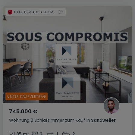
EXKLUSIV AUF ATHOME
UNTER KAUFVERTRAG
745.000 €
Wohnung
2 Schlafzimmer
zum Kauf
in
Sandweiler
85
m²
2
1
2