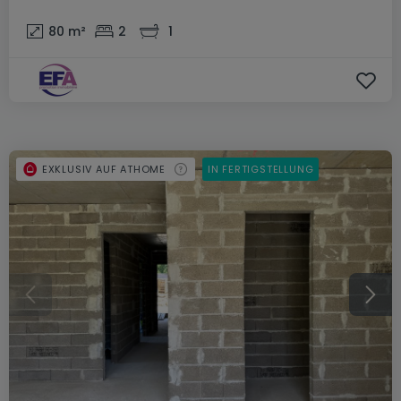
80
m²
2
1
EXKLUSIV AUF ATHOME
IN FERTIGSTELLUNG