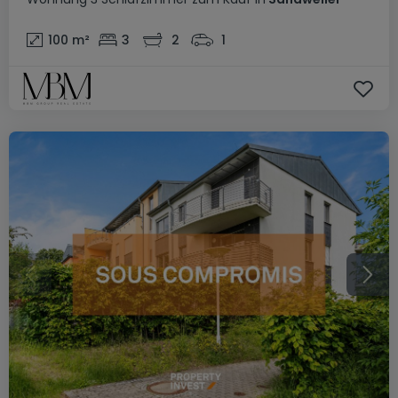
100
m²
3
2
1