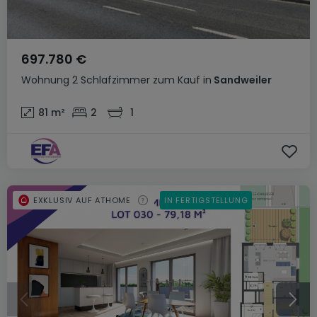
697.780 €
Wohnung
2 Schlafzimmer
zum Kauf
in
Sandweiler
81
m²
2
1
EXKLUSIV AUF ATHOME
IN FERTIGSTELLUNG