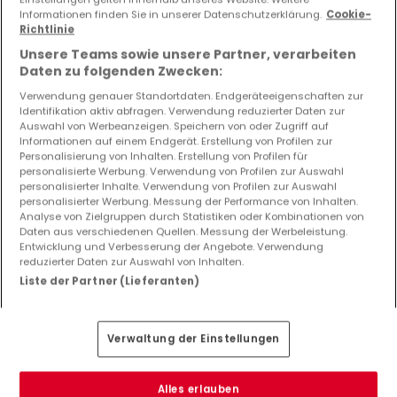
EXKLUSIV AUF ATHOME
IN FERTIGSTELLUNG
Informationen finden Sie in unserer Datenschutzerklärung.
Cookie-
Richtlinie
Unsere Teams sowie unsere Partner, verarbeiten
Daten zu folgenden Zwecken:
Verwendung genauer Standortdaten. Endgeräteeigenschaften zur
Identifikation aktiv abfragen. Verwendung reduzierter Daten zur
Auswahl von Werbeanzeigen. Speichern von oder Zugriff auf
Informationen auf einem Endgerät. Erstellung von Profilen zur
Personalisierung von Inhalten. Erstellung von Profilen für
personalisierte Werbung. Verwendung von Profilen zur Auswahl
personalisierter Inhalte. Verwendung von Profilen zur Auswahl
personalisierter Werbung. Messung der Performance von Inhalten.
Analyse von Zielgruppen durch Statistiken oder Kombinationen von
Daten aus verschiedenen Quellen. Messung der Werbeleistung.
Entwicklung und Verbesserung der Angebote. Verwendung
reduzierter Daten zur Auswahl von Inhalten.
Liste der Partner (Lieferanten)
644.650 €
Wohnung
2 Schlafzimmer
zum Kauf
in
Sandweiler
Verwaltung der Einstellungen
73
m²
2
1
Alles erlauben