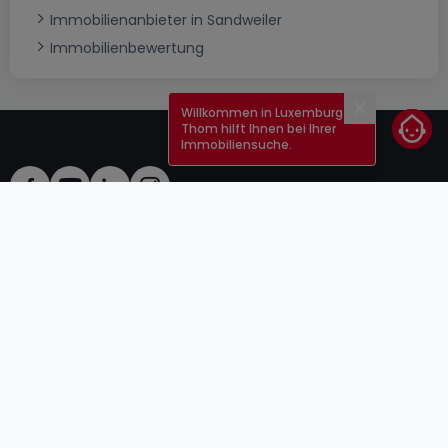
Immobilienanbieter in Sandweiler
Immobilienbewertung
Willkommen in Luxemburg!
Schließen
Thom hilft Ihnen bei Ihrer
Immobiliensuche.
AGB
atHomeGroup
Verkaufsbedingungen
Kontakt
DSA
Anbieter
Impressum
Datenschutzerklärung
Karriere
Cookies
Internetkriminalität
© 2000 -
2026
atHome Group S.à.r.l.
5, rue Charles Darwin L-1433 Luxembourg