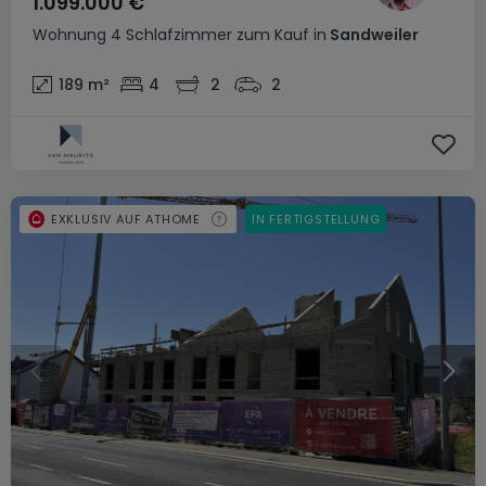
1.099.000 €
Wohnung
4 Schlafzimmer
zum Kauf
in
Sandweiler
189
m²
4
2
2
EXKLUSIV AUF ATHOME
IN FERTIGSTELLUNG