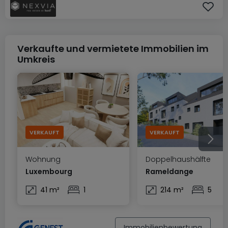
Verkaufte und vermietete Immobilien im
Umkreis
VERKAUFT
VERKAUFT
Wohnung
Doppelhaushälfte
Luxembourg
Rameldange
41 m²
1
214 m²
5
Immobilienbewertung