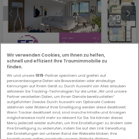
Wir verwenden Cookies, um Ihnen zu helfen,
schnell und effizient Ihre Traumimmobilie zu
finden.
554.700 €
Wir und unsere
1015
-Partner speichern und greifen auf
Wohnung
1 Schlafzimmer
zum Kauf
in
Sandweiler
personenbezogene Daten wie Browserdaten oder eindeutige
Kennungen auf Ihrem Gerät zu. Durch Auswahl von Alles erlauben
aktivieren Sie Tracking-Technologien für die unter „Wir und unsere
58
m²
1
1
Partner verarbeiten Daten, um Ihnen Dienste bereitzustellen“
aufgeführten Zwecke. Durch Auswahl von Optionale Cookies
ablehnen oder Widerruf Ihrer Einwilligung werden diese deaktiviert.
Wenn Tracker deaktiviert sind, sind manche Inhalte und Anzeigen
möglicherweise nicht mehr so relevant für Sie. Sie können dieses
Menü jederzeit wieder aufrufen, um Ihre Einstellungen zu ändern oder
Ihre Einwilligung zu widerrufen, indem Sie auf den Link Verwaltung
der Einstellungen am unteren Rand der Webseite klicken. Ihre
Einstellungen gelten innerhalb unseres Website. Weitere