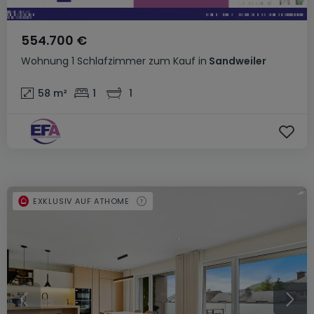
554.700 €
Wohnung
1 Schlafzimmer
zum Kauf
in
Sandweiler
58
m²
1
1
EXKLUSIV AUF ATHOME