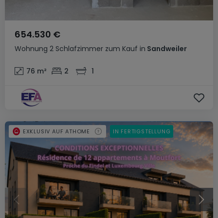
654.530 €
Wohnung
2 Schlafzimmer
zum Kauf
in
Sandweiler
76
m²
2
1
EXKLUSIV AUF ATHOME
IN FERTIGSTELLUNG