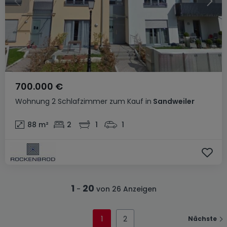
700.000 €
Wohnung
2 Schlafzimmer
zum Kauf
in
Sandweiler
88
m²
2
1
1
1
20
-
von 26 Anzeigen
1
2
Nächste