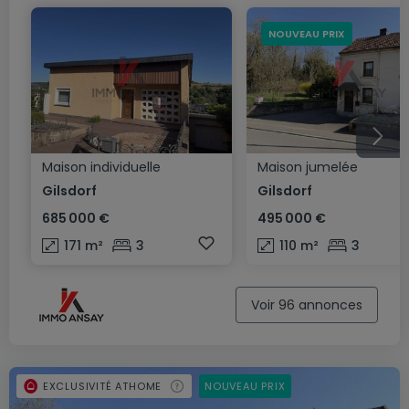
NOUVEAU PRIX
Maison individuelle
Maison jumelée
Gilsdorf
Gilsdorf
685 000 €
495 000 €
171
m²
3
110
m²
3
Voir 96 annonces
EXCLUSIVITÉ ATHOME
NOUVEAU PRIX