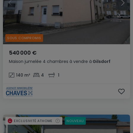
SOUS COMPROMIS
540 000 €
Maison jumelée
4 chambres
à vendre
à
Gilsdorf
140
m²
4
1
EXCLUSIVITÉ ATHOME
NOUVEAU