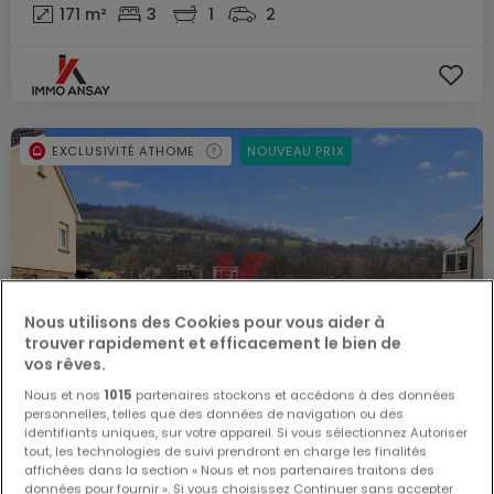
171
m²
3
1
2
EXCLUSIVITÉ ATHOME
NOUVEAU PRIX
Nous utilisons des Cookies pour vous aider à
trouver rapidement et efficacement le bien de
vos rêves.
Nous et nos
1015
partenaires stockons et accédons à des données
personnelles, telles que des données de navigation ou des
identifiants uniques, sur votre appareil. Si vous sélectionnez Autoriser
tout, les technologies de suivi prendront en charge les finalités
affichées dans la section « Nous et nos partenaires traitons des
données pour fournir ». Si vous choisissez Continuer sans accepter