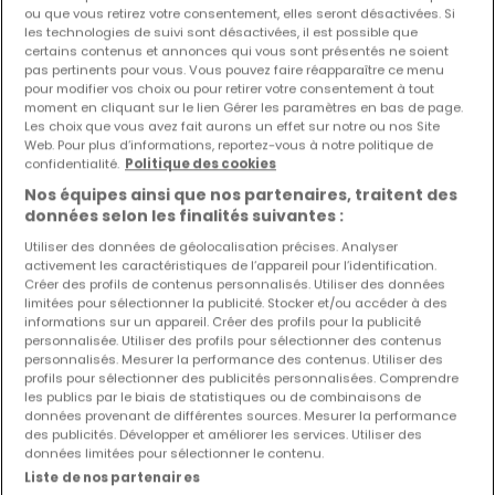
ou que vous retirez votre consentement, elles seront désactivées. Si
385 000 €
les technologies de suivi sont désactivées, il est possible que
Terrain constructible
à vendre
à
Gilsdorf
certains contenus et annonces qui vous sont présentés ne soient
pas pertinents pour vous. Vous pouvez faire réapparaître ce menu
pour modifier vos choix ou pour retirer votre consentement à tout
5,13
ares
moment en cliquant sur le lien Gérer les paramètres en bas de page.
Les choix que vous avez fait aurons un effet sur notre ou nos Site
Web. Pour plus d’informations, reportez-vous à notre politique de
confidentialité.
Politique des cookies
Nos équipes ainsi que nos partenaires, traitent des
données selon les finalités suivantes :
Utiliser des données de géolocalisation précises. Analyser
activement les caractéristiques de l’appareil pour l’identification.
Créer des profils de contenus personnalisés. Utiliser des données
limitées pour sélectionner la publicité. Stocker et/ou accéder à des
informations sur un appareil. Créer des profils pour la publicité
personnalisée. Utiliser des profils pour sélectionner des contenus
personnalisés. Mesurer la performance des contenus. Utiliser des
profils pour sélectionner des publicités personnalisées. Comprendre
les publics par le biais de statistiques ou de combinaisons de
données provenant de différentes sources. Mesurer la performance
des publicités. Développer et améliorer les services. Utiliser des
données limitées pour sélectionner le contenu.
Liste de nos partenaires