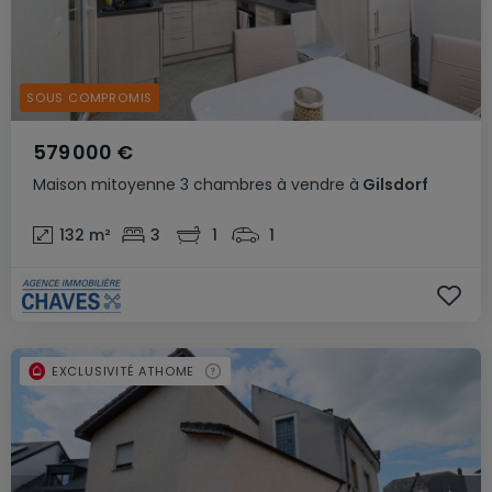
SOUS COMPROMIS
579 000 €
Maison mitoyenne
3 chambres
à vendre
à
Gilsdorf
132
m²
3
1
1
EXCLUSIVITÉ ATHOME