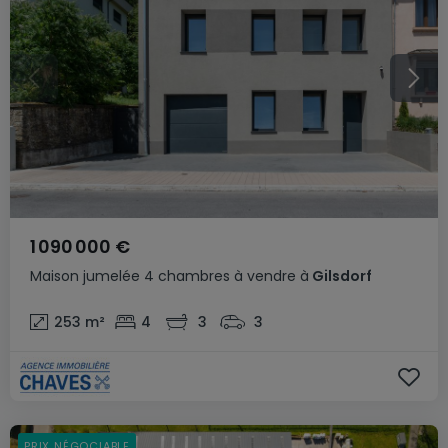
1 090 000 €
Maison jumelée
4 chambres
à vendre
à
Gilsdorf
253
m²
4
3
3
PRIX NÉGOCIABLE