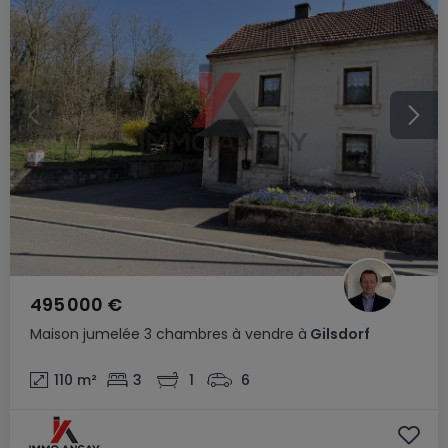
495 000 €
Maison jumelée
3 chambres
à vendre
à
Gilsdorf
110
m²
3
1
6