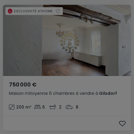
EXCLUSIVITÉ ATHOME
750 000 €
Maison mitoyenne
6 chambres
à vendre
à
Gilsdorf
200
m²
6
2
8