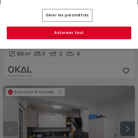
Gérer les paramètres
960 872 €
Autoriser tout
Maison individuelle
3 chambres
à vendre
à
Gilsdorf
150
m²
3
2
4
EXCLUSIVITÉ ATHOME