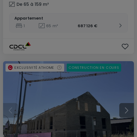
De 65 à 159
m²
Appartement
1
65
m²
687 126 €
EXCLUSIVITÉ ATHOME
CONSTRUCTION EN COURS