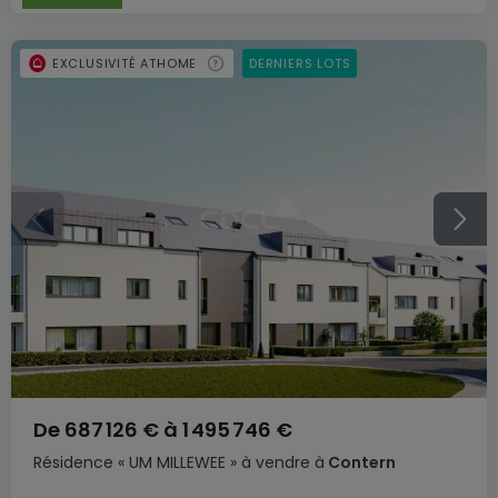
EXCLUSIVITÉ ATHOME
DERNIERS LOTS
De
687 126 €
à
1 495 746 €
Résidence
« UM MILLEWEE »
à vendre
à
Contern