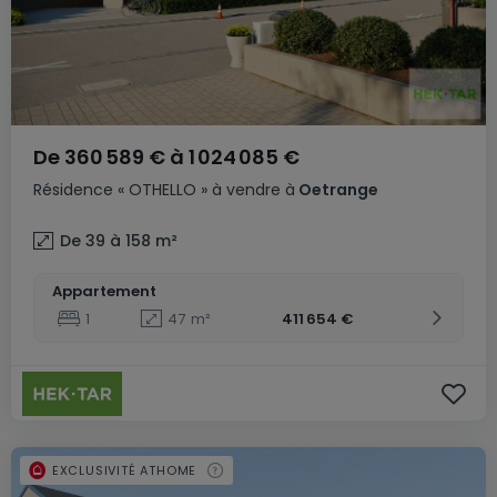
De
360 589 €
à
1 024 085 €
Résidence
« OTHELLO »
à vendre
à
Oetrange
De 39 à 158
m²
Appartement
1
47
m²
411 654 €
EXCLUSIVITÉ ATHOME