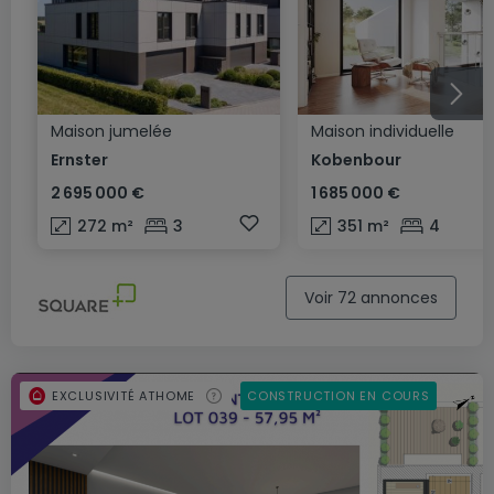
Maison jumelée
Maison individuelle
Ernster
Kobenbour
2 695 000 €
1 685 000 €
272
m²
3
351
m²
4
Voir 72 annonces
EXCLUSIVITÉ ATHOME
CONSTRUCTION EN COURS