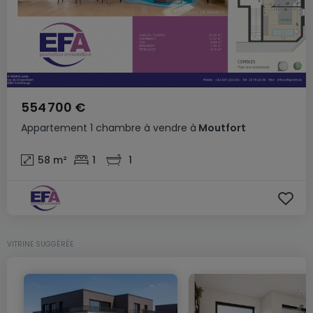
554 700 €
Appartement
1 chambre
à vendre
à
Moutfort
58
m²
1
1
VITRINE SUGGÉRÉE