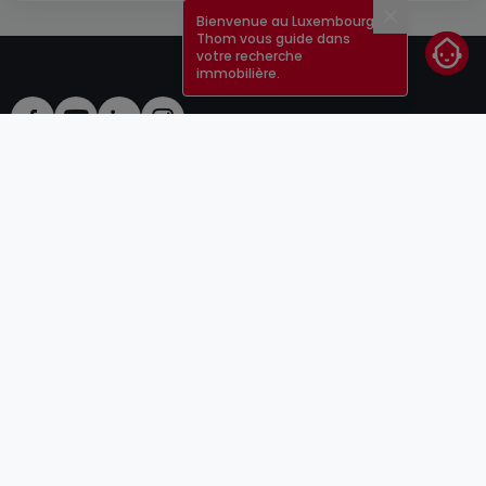
Bienvenue au Luxembourg !
Fermer
Thom vous guide dans
votre recherche
immobilière.
CGU
atHomeGroup
CGV
Contact
DSA
Annonceurs
Mentions légales
Vie privée
Carrières
Cookie
Cybercriminalité
© 2000 -
2026
atHome Group S.à.r.l.
5, rue Charles Darwin L-1433 Luxembourg
atHomeGroup