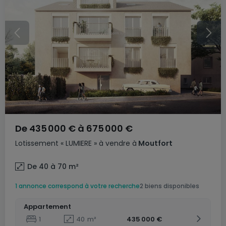
De
435 000 €
à
675 000 €
Lotissement
« LUMIERE »
à vendre
à
Moutfort
De 40 à 70
m²
1 annonce correspond à votre recherche
2 biens disponibles
Appartement
1
40
m²
435 000 €