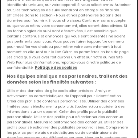
identifiants uniques, sur votre appareil. Si vous sélectionnez Autoriser
EXCLUSIVITÉ ATHOME
tout, les technologies de suivi prendront en charge les finalités
affichées dans la section « Nous et nos partenaires traitons des
données pour fournir ». Si vous choisissez Continuer sans accepter
ou que vous retirez votre consentement, elles seront désactivées. Si
les technologies de suivi sont désactivées, il est possible que
certains contenus et annonces qui vous sont présentés ne soient
pas pertinents pour vous. Vous pouvez faire réapparaître ce menu
pour modifier vos choix ou pour retirer votre consentement à tout
moment en cliquant sur le lien Gérer les paramètres en bas de page.
Les choix que vous avez fait aurons un effet sur notre ou nos Site
Web. Pour plus d’informations, reportez-vous à notre politique de
confidentialité.
Politique des cookies
Nos équipes ainsi que nos partenaires, traitent des
données selon les finalités suivantes :
Utiliser des données de géolocalisation précises. Analyser
activement les caractéristiques de l’appareil pour l’identification.
Créer des profils de contenus personnalisés. Utiliser des données
579 581 €
limitées pour sélectionner la publicité. Stocker et/ou accéder à des
informations sur un appareil. Créer des profils pour la publicité
Appartement
1 chambre
à vendre
à
Schuttrange
personnalisée. Utiliser des profils pour sélectionner des contenus
personnalisés. Mesurer la performance des contenus. Utiliser des
profils pour sélectionner des publicités personnalisées. Comprendre
56
m²
1
1
2
les publics par le biais de statistiques ou de combinaisons de
données provenant de différentes sources. Mesurer la performance