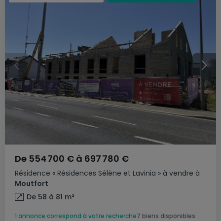
De
554 700 €
à
697 780 €
Résidence
« Résidences Sélène et Lavinia »
à vendre
à
Moutfort
De 58 à 81
m²
1 annonce correspond à votre recherche
7 biens disponibles