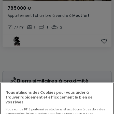
785 000 €
Appartement
1 chambre
à vendre
à
Moutfort
77
m²
1
1
2
Biens similaires à proximité
Vous n'avez pas trouvé de biens qui vous
Nous utilisons des Cookies pour vous aider à
intéressent ? Ces annonces suggérées
trouver rapidement et efficacement le bien de
pourraient vous intéresser.
vos rêves.
Nous et nos
1015
partenaires stockons et accédons à des données
personnelles, telles que des données de navigation ou des