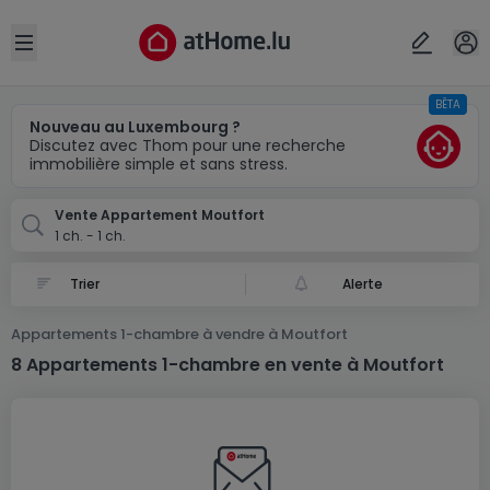
Localité(s)
Annuler
OK
Open sidebar
BÊTA
Moutfort
Nouveau au Luxembourg ?
Discutez avec Thom pour une recherche
immobilière simple et sans stress.
Vente Appartement Moutfort
1 ch. - 1 ch.
Alerte
Appartements 1-chambre à vendre à Moutfort
8 Appartements 1-chambre en vente à Moutfort