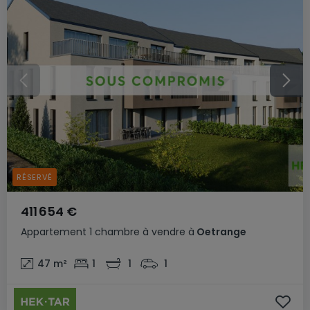
RÉSERVÉ
411 654 €
Appartement
1 chambre
à vendre
à
Oetrange
47
m²
1
1
1