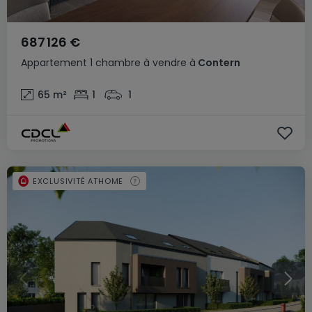
687 126 €
Appartement
1 chambre
à vendre
à
Contern
65
m²
1
1
EXCLUSIVITÉ ATHOME