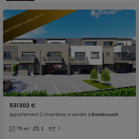
531 302 €
Appartement
2 chambres
à vendre
à
Rambrouch
75
m²
2
1