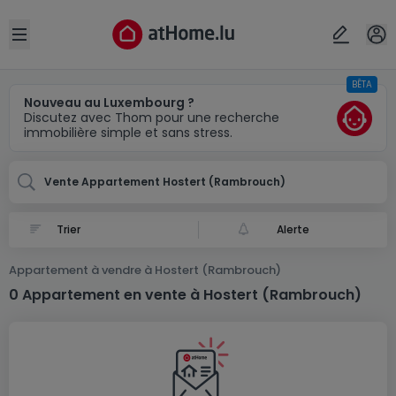
Localité(s)
Annuler
OK
Open sidebar
BÊTA
Hostert (Rambrouch)
Nouveau au Luxembourg ?
Discutez avec Thom pour une recherche
immobilière simple et sans stress.
Vente Appartement Hostert (Rambrouch)
Alerte
Appartement à vendre à Hostert (Rambrouch)
0 Appartement en vente à Hostert (Rambrouch)