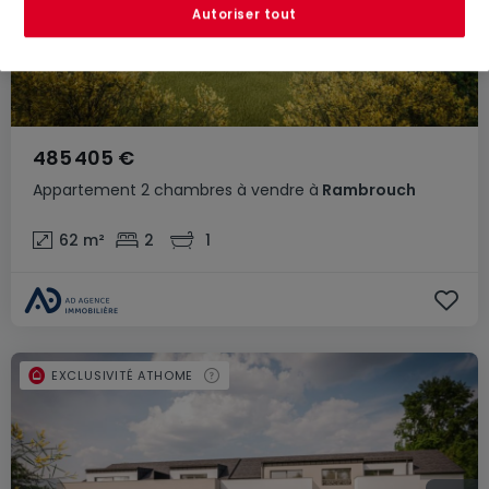
Autoriser tout
485 405 €
Appartement
2 chambres
à vendre
à
Rambrouch
62
m²
2
1
EXCLUSIVITÉ ATHOME