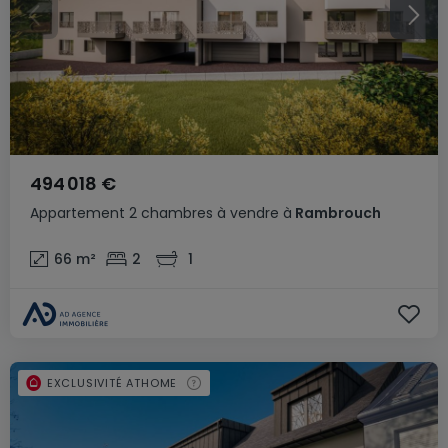
494 018 €
Appartement
2 chambres
à vendre
à
Rambrouch
66
m²
2
1
EXCLUSIVITÉ ATHOME