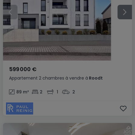
599 000 €
Appartement
2 chambres
à vendre
à
Roodt
89
m²
2
1
2