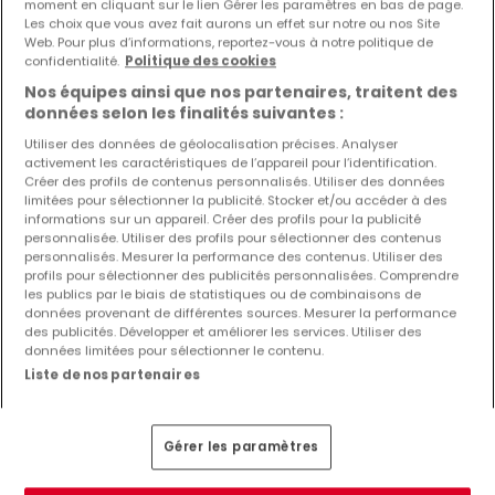
moment en cliquant sur le lien Gérer les paramètres en bas de page.
Les choix que vous avez fait aurons un effet sur notre ou nos Site
Web. Pour plus d’informations, reportez-vous à notre politique de
confidentialité.
Politique des cookies
Nos équipes ainsi que nos partenaires, traitent des
données selon les finalités suivantes :
650 000 €
Utiliser des données de géolocalisation précises. Analyser
Appartement
2 chambres
à vendre
à
Folschette
activement les caractéristiques de l’appareil pour l’identification.
Créer des profils de contenus personnalisés. Utiliser des données
87
m²
2
1
1
limitées pour sélectionner la publicité. Stocker et/ou accéder à des
informations sur un appareil. Créer des profils pour la publicité
personnalisée. Utiliser des profils pour sélectionner des contenus
personnalisés. Mesurer la performance des contenus. Utiliser des
profils pour sélectionner des publicités personnalisées. Comprendre
les publics par le biais de statistiques ou de combinaisons de
données provenant de différentes sources. Mesurer la performance
des publicités. Développer et améliorer les services. Utiliser des
EXCLUSIVITÉ ATHOME
données limitées pour sélectionner le contenu.
Liste de nos partenaires
Gérer les paramètres