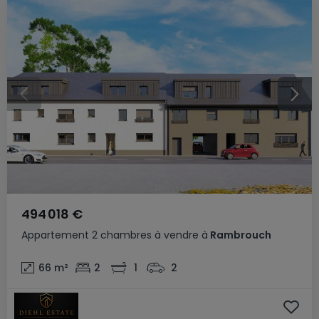
494 018 €
Appartement
2 chambres
à vendre
à
Rambrouch
66
m²
2
1
2