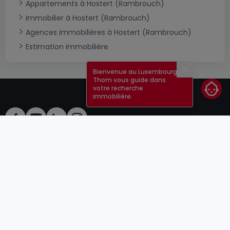
Appartements à Hostert (Rambrouch)
Immobilier à Hostert (Rambrouch)
Agences immobilières à Hostert (Rambrouch)
Estimation immobilière
Bienvenue au Luxembourg !
Fermer
Thom vous guide dans
votre recherche
immobilière.
CGU
atHomeGroup
CGV
Contact
DSA
Annonceurs
Mentions légales
Vie privée
Carrières
Cookie
Cybercriminalité
© 2000 -
2026
atHome Group S.à.r.l.