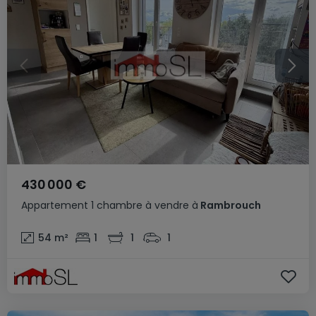
430 000 €
Appartement
1 chambre
à vendre
à
Rambrouch
54
m²
1
1
1