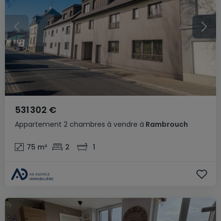
531 302 €
Appartement
2 chambres
à vendre
à
Rambrouch
75
m²
2
1