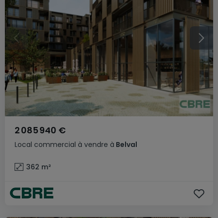
2 085 940 €
Local commercial
à vendre
à
Belval
362
m²