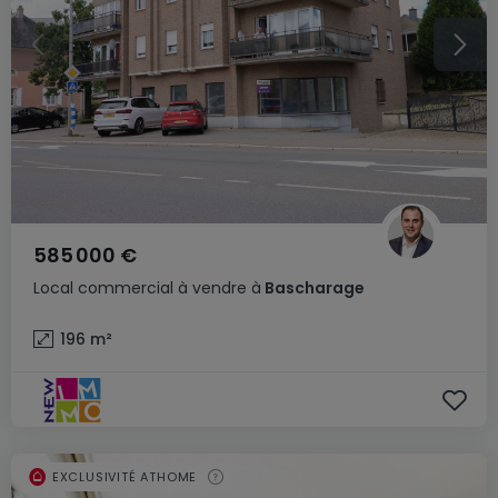
585 000 €
Local commercial
à vendre
à
Bascharage
196
m²
EXCLUSIVITÉ ATHOME