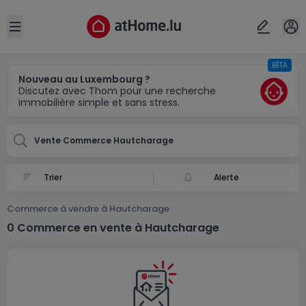
Localité(s)
Annuler
OK
Open sidebar
BÊTA
Hautcharage
Nouveau au Luxembourg ?
Discutez avec Thom pour une recherche
immobilière simple et sans stress.
Vente Commerce Hautcharage
Alerte
Commerce à vendre à Hautcharage
0 Commerce en vente à Hautcharage