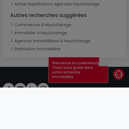
Achat Exploitations agricoles Hautcharage
Autres recherches suggérées
Commerces à Hautcharage
Immobilier à Hautcharage
Agences immobilières à Hautcharage
Estimation immobilière
Bienvenue au Luxembourg !
Fermer
Thom vous guide dans
votre recherche
immobilière.
CGU
atHomeGroup
CGV
Contact
DSA
Annonceurs
Mentions légales
Vie privée
Carrières
Cookie