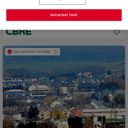
Local commercial
à vendre
à
Sanem
Autoriser tout
597
m²
EXCLUSIVITÉ ATHOME