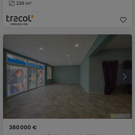
236
m²
380 000 €