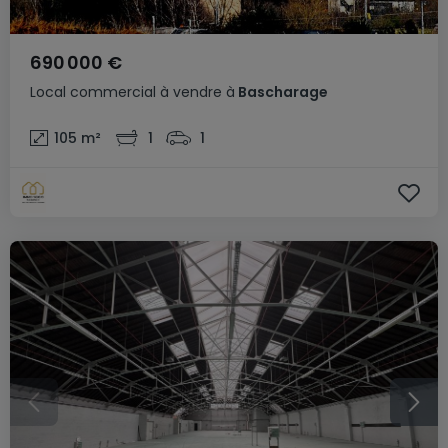
690 000 €
Local commercial
à vendre
à
Bascharage
105
m²
1
1