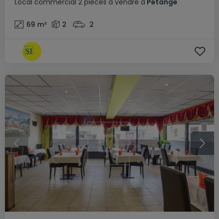
Local commercial
2 pièces
à vendre
à
Pétange
69
m²
2
2