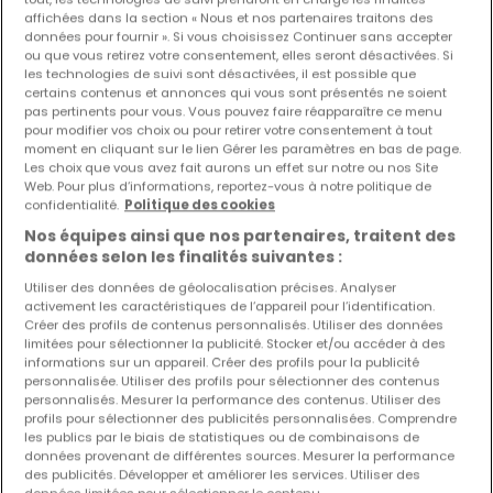
affichées dans la section « Nous et nos partenaires traitons des
données pour fournir ». Si vous choisissez Continuer sans accepter
Les nouvelles annonces et baisses de prix en
ou que vous retirez votre consentement, elles seront désactivées. Si
avant première !
les technologies de suivi sont désactivées, il est possible que
certains contenus et annonces qui vous sont présentés ne soient
Activez une alerte sur cette recherche pour recevoir les
pas pertinents pour vous. Vous pouvez faire réapparaître ce menu
nouveaux biens ainsi que les changements de prix dans
pour modifier vos choix ou pour retirer votre consentement à tout
votre boite email !
moment en cliquant sur le lien Gérer les paramètres en bas de page.
Les choix que vous avez fait aurons un effet sur notre ou nos Site
Créez une alerte
Web. Pour plus d’informations, reportez-vous à notre politique de
confidentialité.
Politique des cookies
Nos équipes ainsi que nos partenaires, traitent des
données selon les finalités suivantes :
Utiliser des données de géolocalisation précises. Analyser
Projets neufs à vendre à proximité
activement les caractéristiques de l’appareil pour l’identification.
Créer des profils de contenus personnalisés. Utiliser des données
Achat projets neufs Aumetz
limitées pour sélectionner la publicité. Stocker et/ou accéder à des
Achat projets neufs Villerupt
informations sur un appareil. Créer des profils pour la publicité
personnalisée. Utiliser des profils pour sélectionner des contenus
Achat projets neufs Fontoy
personnalisés. Mesurer la performance des contenus. Utiliser des
profils pour sélectionner des publicités personnalisées. Comprendre
les publics par le biais de statistiques ou de combinaisons de
données provenant de différentes sources. Mesurer la performance
des publicités. Développer et améliorer les services. Utiliser des