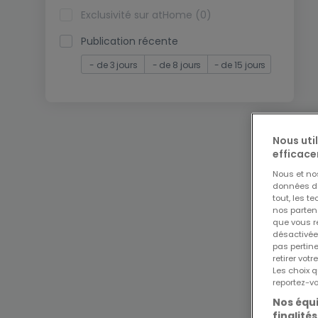
Exclusivité sur atHome (0)
Publication récente
- de 3 jours
- de 8 jours
- de 15 jours
Nous uti
efficace
Nous et n
données de 
tout, les t
nos parten
que vous re
désactivée
pas pertin
retirer vo
Les choix q
reportez-vo
Nos équi
finalités