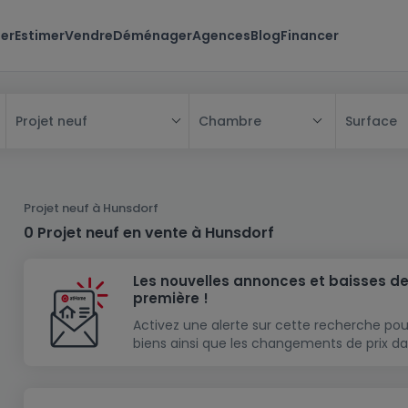
er
Estimer
Vendre
Déménager
Agences
Blog
Financer
Chambre
Surface
Projet neuf
Tous
Maison
Projet neuf à Hunsdorf
Appartement
Maison
0 Projet neuf en vente à Hunsdorf
Projet neuf
Appartement
Maison individuelle
Les nouvelles annonces et baisses de
Maison à construire
Résidence
Chambre
Maison mitoyenne
première !
Immeuble de rapport
Lotissement
Studio
Maison jumelée
Modèle de maison
Activez une alerte sur cette recherche pou
biens ainsi que les changements de prix da
Terrain
Immeuble de rapport
Penthouse
Terrain + Maison
Villa
Garage - parking
Terrain constructible
Duplex
Maison de maître
Gros-oeuvre