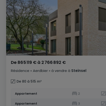
De
865 119 €
à
2 766 892 €
Résidence
« Aerdbier »
à vendre
à
Steinsel
De 80 à 515
m²
Appartement
2
Appartement
3