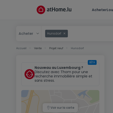
Acheter
Lou
Acheter
Hunsdorf
Acheter
Accueil
Vente
Projet neuf
Hunsdorf
Louer
BÊTA
Nouveau au Luxembourg ?
Discutez avec Thom pour une
recherche immobilière simple et
sans stress.
Voir sur la carte