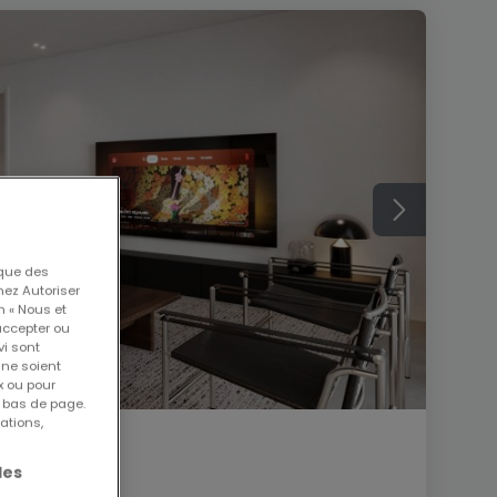
 que des
nez Autoriser
n « Nous et
accepter ou
vi sont
 ne soient
x ou pour
n bas de page.
ations,
les