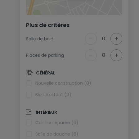
Plus de critères
-
+
0
Salle de bain
-
+
0
Places de parking
GÉNÉRAL
Nouvelle construction (0)
Bien existant (0)
INTÉRIEUR
Cuisine séparée (0)
Salle de douche (0)