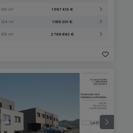
100
m²
1 097 413 €
104
m²
1 165 301 €
515
m²
2 766 892 €