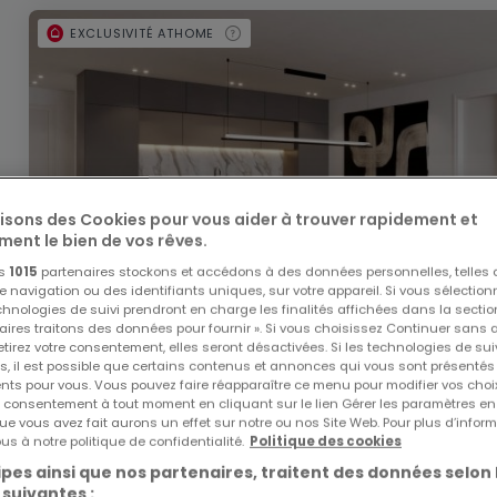
EXCLUSIVITÉ ATHOME
lisons des Cookies pour vous aider à trouver rapidement et
ment le bien de vos rêves.
os
1015
partenaires stockons et accédons à des données personnelles, telles
navigation ou des identifiants uniques, sur votre appareil. Si vous sélection
echnologies de suivi prendront en charge les finalités affichées dans la sectio
aires traitons des données pour fournir ». Si vous choisissez Continuer sans 
tirez votre consentement, elles seront désactivées. Si les technologies de sui
s, il est possible que certains contenus et annonces qui vous sont présentés
ents pour vous. Vous pouvez faire réapparaître ce menu pour modifier vos choi
tre consentement à tout moment en cliquant sur le lien Gérer les paramètres e
ue vous avez fait aurons un effet sur notre ou nos Site Web. Pour plus d’inform
De
595 930 €
à
1 047 726 €
us à notre politique de confidentialité.
Politique des cookies
pes ainsi que nos partenaires, traitent des données selon 
Résidence
« SABLINE »
à vendre
à
Steinsel
 suivantes :