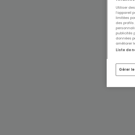
Utiliser d
l’appareil 
limitées po
des profils
personnalis
publicités
données pr
améliorer l
Liste de 
Gérer l