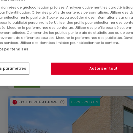
es données de géolocalisation précises. Analyser activement les caractéristiq
De 61 à 107
m²
pour l’identification. Créer des profils de contenus personnalisés. Utiliser des
ur sélectionner la publicité. Stocker et/ou accéder à des informations sur un a
 pour la publicité personnalisée. Utiliser des profils pour sélectionner des con
Appartement
3
és. Mesurer la performance des contenus. Utiliser des profils pour sélectionn
 personnalisées. Comprendre les publics par le biais de statistiques ou de co
Appartement
2
ovenant de différentes sources. Mesurer la performance des publicités. Dével
es services. Utiliser des données limitées pour sélectionner le contenu.
Appartement
1
nos partenaires
Appartement
2
es paramètres
Autoriser tout
EXCLUSIVITÉ ATHOME
DERNIERS LOTS