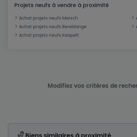
Bureau
Triplex
Terrain non constructible
Château
Garage - Parking
Projets neufs à vendre à proximité
Commerce
Loft
Ferme
Terrain industriel
Bureau
Garage ouvert
Achat projets neufs Mersch
Local commercial
Corps de ferme
Mansarde
Garage fermé
Achat projets neufs Bereldange
Achat projets neufs Keispelt
Fonds de Commerce
Rez-de-chaussée
Châlet
Bungalow
Restaurant
Plain pied
Hôtel
Entrepôt
Gîte
Exploitation agricole
Modifiez vos critères de reche
Biens similaires à proximité