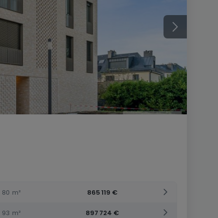
80
m²
865 119 €
93
m²
897 724 €