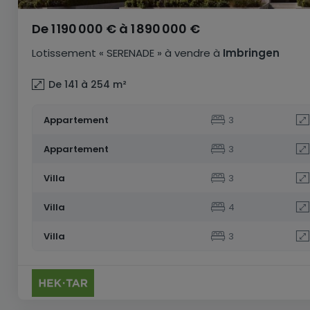
De
1 190 000 €
à
1 890 000 €
Lotissement
« SERENADE »
à vendre
à
Imbringen
De 141 à 254
m²
Appartement
3
Appartement
3
Villa
3
Villa
4
Villa
3