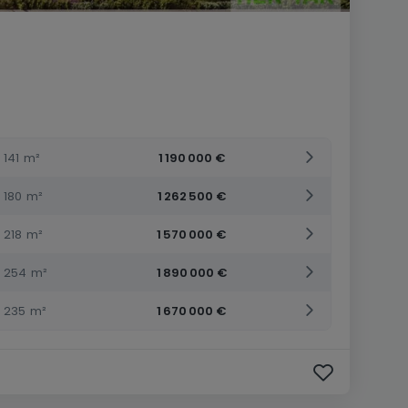
141
m²
1 190 000 €
180
m²
1 262 500 €
218
m²
1 570 000 €
254
m²
1 890 000 €
235
m²
1 670 000 €