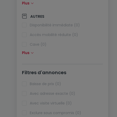
Plus
Panneaux solaires (0)
Pompe à chaleur (0)
AUTRES
Climatisation (0)
Disponibilité immédiate (0)
Fibre optique (0)
Accès mobilité réduite (0)
Cave (0)
Plus
Grenier (0)
Ascenseur (0)
Filtres d'annonces
Viager (0)
Biens de vacances (0)
Baisse de prix (0)
Avec adresse exacte (0)
Avec visite virtuelle (0)
Exclure sous compromis (0)