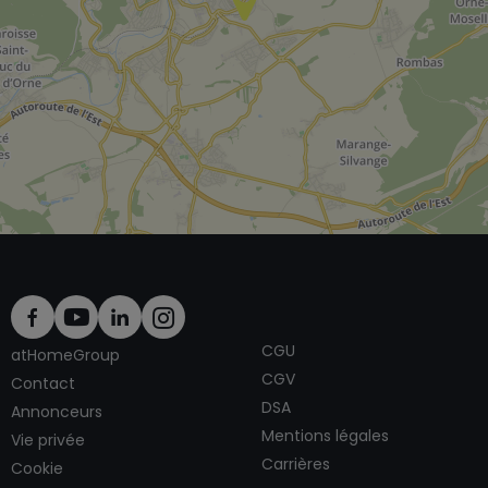
CGU
atHomeGroup
CGV
Contact
DSA
Annonceurs
Mentions légales
Vie privée
Carrières
Cookie