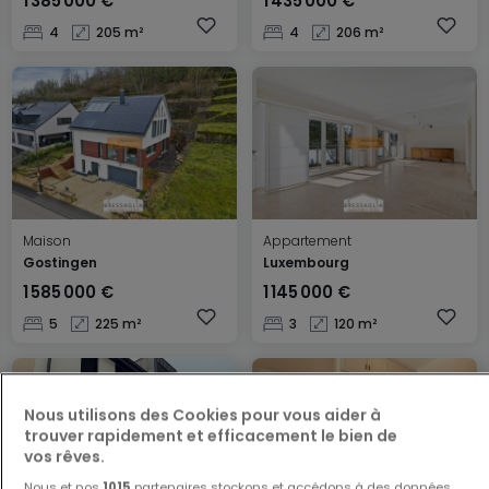
1 385 000 €
1 435 000 €
4
205 m²
4
206 m²
Maison
Appartement
Gostingen
Luxembourg
1 585 000 €
1 145 000 €
5
225 m²
3
120 m²
Nous utilisons des Cookies pour vous aider à
trouver rapidement et efficacement le bien de
vos rêves.
Nous et nos
1015
partenaires stockons et accédons à des données