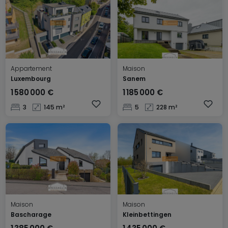
Appartement
Maison
Luxembourg
Sanem
1 580 000 €
1 185 000 €
3
145 m²
5
228 m²
Maison
Maison
Bascharage
Kleinbettingen