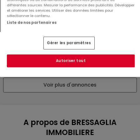
différentes sources. Mesurer la performance des publicités. Développer
et améliorer les services. Utiliser des données limitées pour
sélectionner le contenu.
Liste de nos partenaires
Maison
Appartement
Gérer les paramètres
Bascharage
Luxembourg
111 €
790 000 €
Autoriser tout
4
215 m²
2
90,29 m²
Voir plus d'annonces
A propos de BRESSAGLIA
IMMOBILIERE