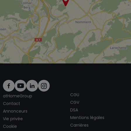
CGU
atHomeGroup
CGV
Contact
DSA
Annonceurs
Mentions légales
Vie privée
Carrières
Cookie