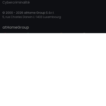
Cybercriminalité
© 2000 -
2026
atHome Group S.à.r.l.
5, rue Charles Darwin L-1433 Luxembourg
Contacter
atHomeGroup
Particulier
Accès professionnel
Sites internationaux