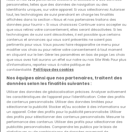
personnelles, telles que des données de navigation ou des
identifiants uniques, sur votre appareil. Si vous sélectionnez Autoriser
Maison
Appartement
tout, les technologies de suivi prendront en charge les finalités
Luxembourg
Bertrange
affichées dans la section « Nous et nos partenaires traitons des
données pour fournir ». Si vous choisissez Continuer sans accepter ou
1 480 000 €
445 000 €
que vous retirez votre consentement, elles seront désactivées. Si les
3
147 m²
1
56 m²
technologies de suivi sont désactivées, il est possible que certains
contenus et annonces qui vous sont présentés ne soient pas
pertinents pour vous. Vous pouvez faire réapparaître ce menu pour
modifier vos choix ou pour retirer votre consentement à tout moment
en cliquant sur le lien Gérer les paramètres en bas de page. Les choix
que vous avez fait aurons un effet sur notre ou nos Site Web. Pour plus
d’informations, reportez-vous à notre politique de
confidentialité.
Politique des cookies
Nos équipes ainsi que nos partenaires, traitent des
données selon les finalités suivantes :
Appartement
Maison
Utiliser des données de géolocalisation précises. Analyser activement
Luxembourg
Kayl
les caractéristiques de l’appareil pour l’identification. Créer des profils
de contenus personnalisés. Utiliser des données limitées pour
998 000 €
985 000 €
sélectionner la publicité. Stocker et/ou accéder à des informations sur
un appareil. Créer des profils pour la publicité personnalisée. Utiliser
2
94,93 m²
3
118 m²
des profils pour sélectionner des contenus personnalisés. Mesurer la
performance des contenus. Utiliser des profils pour sélectionner des
publicités personnalisées. Comprendre les publics par le biais de
statistiques ou de combinaisons de données provenant de