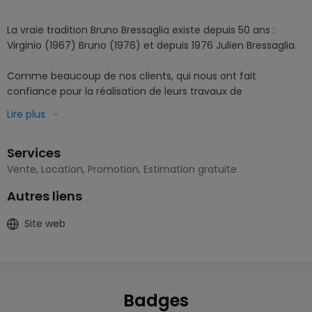
La vraie tradition Bruno Bressaglia existe depuis 50 ans : 
Virginio (1967) Bruno (1976) et depuis 1976 Julien Bressaglia.

Comme beaucoup de nos clients, qui nous ont fait 
confiance pour la réalisation de leurs travaux de 
constructions, transformations et façades par le passé nous 
Lire plus
ont demandé des services rentrant dans le domaine de 
l'achat et de la vente de maisons, d'appartements et de 
Services
terrains, nous avons créé dans l'enceinte de notre entreprise 
un département qui réalisera dorénavant toutes ces 
Vente
,
Location
,
Promotion
,
Estimation gratuite
opérations immobilières.

Autres liens
Darren Bressaglia se fera un plaisir d'être à votre disposition 
Site web
pour tous vos projets immobiliers.
Badges