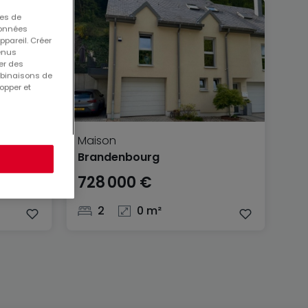
ues de
 données
ppareil. Créer
tenus
er des
mbinaisons de
opper et
Maison
Brandenbourg
728 000 €
2
0 m²