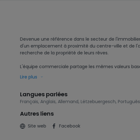
Devenue une référence dans le secteur de l'immobilier,
d'un emplacement à proximité du centre-ville et de l'a
recherche de la propriété de leurs rêves.

L'équipe commerciale partage les mêmes valeurs basées s
permettre à leurs clients de vendre ou d'acheter un bie
Lire plus
De la prise de mandat à la signature chez le notaire, ch
Langues parlées
Comme l'achat d'un bien immobilier est un acte importan
Français
,
Anglais
,
Allemand
,
Lëtzebuergesch
,
Português
Autres liens
Grâce à une longue expérience et au "Know-how" nécessa
Site web
Facebook