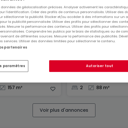
es données de géolocalisation précises. Analyser activement les caractéristiq
pour l’identification. Créer des profils de contenus personnalisés. Utiliser des
ur sélectionner la publicité. Stocker et/ou accéder à des informations sur un a
 pour la publicité personnalisée. Utiliser des profils pour sélectionner des con
és. Mesurer la performance des contenus. Utiliser des profils pour sélectionn
 personnalisées. Comprendre les publics par le biais de statistiques ou de co
ovenant de différentes sources. Mesurer la performance des publicités. Dével
es services. Utiliser des données limitées pour sélectionner le contenu.
nos partenaires
Appartement
ur-Alzette
Brandenbourg
es paramètres
Autoriser tout
000 €
728 000 €
157 m²
2
88 m²
Voir plus d'annonces