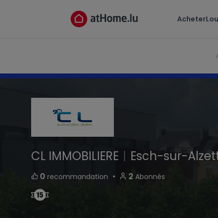
CL IMMOBILIERE
Acheter
Lou
Esch-sur-Alzette Luxembourg
CL IMMOBILIERE
|
Esch-sur-Alzet
・
0
2
recommandation
Abonnés