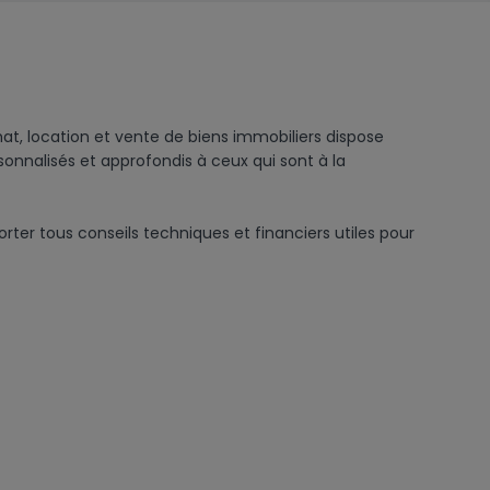
at, location et vente de biens immobiliers dispose 
onnalisés et approfondis à ceux qui sont à la 
ter tous conseils techniques et financiers utiles pour 
ients à cibler précisément leurs besoins.

nsaction financière et immobilière.