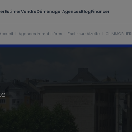
er
Estimer
Vendre
Déménager
Agences
Blog
Financer
Accueil
Agences immobilières
Esch-sur-Alzette
CL IMMOBILIER
te