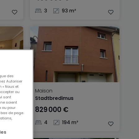
3
93 m²
 que des
nez Autoriser
n « Nous et
Maison
accepter ou
vi sont
Stadtbredimus
 ne soient
829 000 €
x ou pour
n bas de page.
ations,
4
194 m²
les