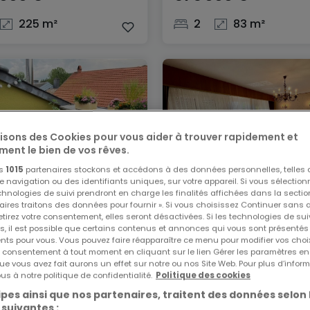
225 m²
2
83 m²
lisons des Cookies pour vous aider à trouver rapidement et
ment le bien de vos rêves.
os
1015
partenaires stockons et accédons à des données personnelles, telles
navigation ou des identifiants uniques, sur votre appareil. Si vous sélection
echnologies de suivi prendront en charge les finalités affichées dans la sectio
ement
Maison
aires traitons des données pour fournir ». Si vous choisissez Continuer sans 
tirez votre consentement, elles seront désactivées. Si les technologies de sui
redimus
Esch-sur-Alzette
s, il est possible que certains contenus et annonces qui vous sont présentés
000 €
790 000 €
ents pour vous. Vous pouvez faire réapparaître ce menu pour modifier vos choi
tre consentement à tout moment en cliquant sur le lien Gérer les paramètres e
ue vous avez fait aurons un effet sur notre ou nos Site Web. Pour plus d’inform
194 m²
3
170 m²
us à notre politique de confidentialité.
Politique des cookies
pes ainsi que nos partenaires, traitent des données selon 
 suivantes :