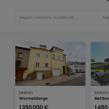
Tou
Maison
Maison
Wormeldange
Bettbo
1 350 000 €
1 480