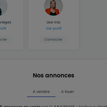
 Veigas
Lisa Vaz
rofil
Voir profil
cter
Contacter
Nos annonces
A vendre
A louer
5 annonces en vente
par CL IMMOBILIERE - Esch-sur-Alzet