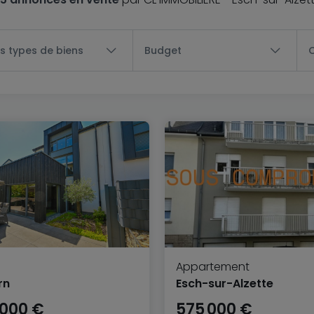
s types de biens
Budget
Appartement
rn
Esch-sur-Alzette
 000 €
575 000 €