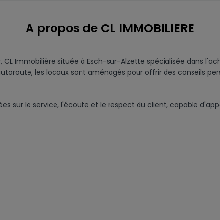
A propos de CL IMMOBILIERE
 CL Immobilière située à Esch-sur-Alzette spécialisée dans l'ach
utoroute, les locaux sont aménagés pour offrir des conseils pers
ur le service, l'écoute et le respect du client, capable d'appor
n sans souci.

aque affaire bénéficie d'un suivi rigoureux.

t, qui ne s'effectue pas à la légère, CL Immobilière aide ses cl
ire, CL Immobilière est un partenaire privilégié pour toute tra