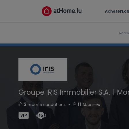
Groupe IRIS Immobilier S.A.
Acheter
Lou
Grand-rue L-3926 Mondercange Luxembourg
Accue
Groupe IRIS Immobilier S.A.
|
Mo
・
2
11
recommandations
Abonnés