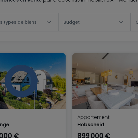
s types de biens
Budget
Appartement
ange
Hobscheid
 000 €
899 000 €