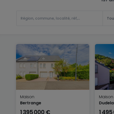
Tou
Maison
Maison
Bertrange
Dudel
1 395 000 €
1 495