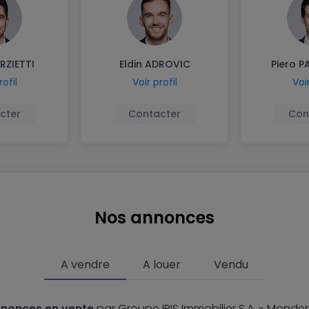
RZIETTI
Eldin ADROVIC
Piero 
rofil
Voir profil
Voir
cter
Contacter
Con
Nos annonces
A vendre
A louer
Vendu
nnonces en vente
par Groupe IRIS Immobilier S.A. - Mond