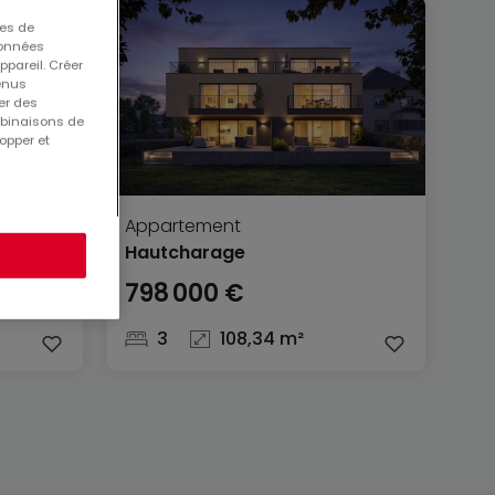
ues de
 données
ppareil. Créer
tenus
er des
mbinaisons de
opper et
Appartement
Hautcharage
798 000 €
3
108,34 m²