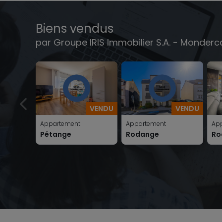
Biens vendus
par Groupe IRIS Immobilier S.A. - Monder
VENDU
VENDU
Appartement
Appartement
Ap
Pétange
Rodange
Ro