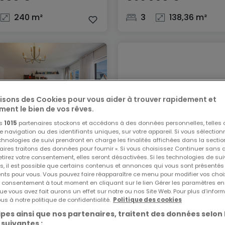
240 m²
3
138,36 m²
lisons des Cookies pour vous aider à trouver rapidement et
ment le bien de vos rêves.
os
1015
partenaires stockons et accédons à des données personnelles, telles
navigation ou des identifiants uniques, sur votre appareil. Si vous sélection
echnologies de suivi prendront en charge les finalités affichées dans la sectio
ement
Appartement
aires traitons des données pour fournir ». Si vous choisissez Continuer sans 
tirez votre consentement, elles seront désactivées. Si les technologies de sui
bourg
Oberkorn
s, il est possible que certains contenus et annonces qui vous sont présentés
000 €
949 000 €
ents pour vous. Vous pouvez faire réapparaître ce menu pour modifier vos choi
tre consentement à tout moment en cliquant sur le lien Gérer les paramètres e
ue vous avez fait aurons un effet sur notre ou nos Site Web. Pour plus d’inform
77 m²
3
210 m²
us à notre politique de confidentialité.
Politique des cookies
pes ainsi que nos partenaires, traitent des données selon 
 suivantes :