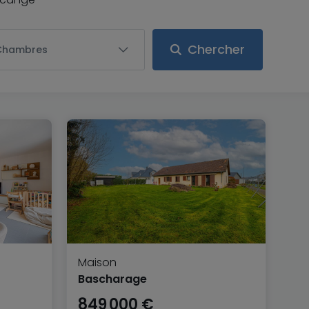
Chercher
Chambres
Maison
Bascharage
849 000 €