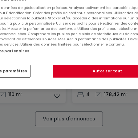
es données de géolocalisation précises. Analyser activement les caractéristiq
pour l’identification. Créer des profils de contenus personnalisés. Utiliser des
ur sélectionner la publicité. Stocker et/ou accéder à des informations sur un a
 pour la publicité personnalisée. Utiliser des profils pour sélectionner des con
és. Mesurer la performance des contenus. Utiliser des profils pour sélectionn
 personnalisées. Comprendre les publics par le biais de statistiques ou de co
ovenant de différentes sources. Mesurer la performance des publicités. Dével
es services. Utiliser des données limitées pour sélectionner le contenu.
nos partenaires
ement
Maison
ur-Alzette
Gonderange
es paramètres
Autoriser tout
000 €
1 880 000 €
110 m²
4
178,42 m²
Voir plus d'annonces