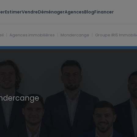
er
Estimer
Vendre
Déménager
Agences
Blog
Financer
il
Agences immobilières
Mondercange
Groupe IRIS Immobilie
ndercange