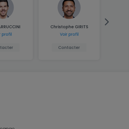
PARRUCCINI
Christophe GIRITS
Pe
 profil
Voir profil
V
tacter
Contacter
C
ercange