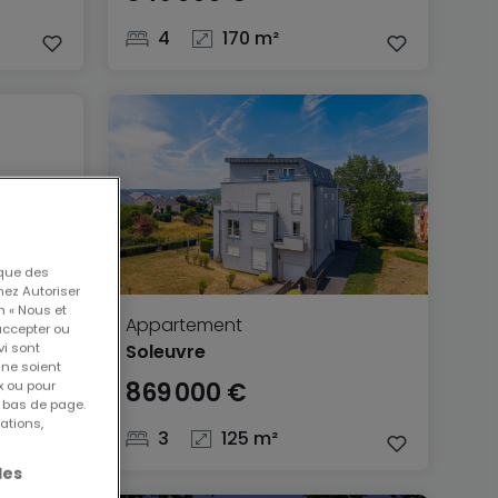
4
170 m²
 que des
nez Autoriser
n « Nous et
Appartement
accepter ou
vi sont
Soleuvre
 ne soient
869 000 €
x ou pour
n bas de page.
ations,
3
125 m²
les