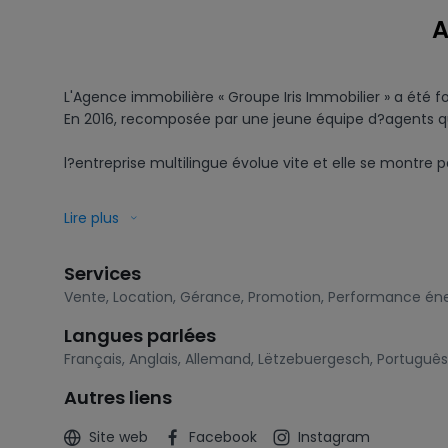
A
L'Agence immobilière « Groupe Iris Immobilier » a été f
En 2016, recomposée par une jeune équipe d?agents qua
l?entreprise multilingue évolue vite et elle se montre
Axé sur les résultats et sur un service à la clientèle i
Lire plus
le domaine de la nouvelle construction, de l'achat-vente
Services
Pour garantir une satisfaction au tout public et tout b
Vente
,
Location
,
Gérance
,
Promotion
,
Performance éne
Par le simple fait que la perfection ne peut durer éter
Langues parlées
régulièrement en question ses procédures. 

Français
,
Anglais
,
Allemand
,
Lëtzebuergesch
,
Português
Motivés par une recherche permanente d'amélioration, l
Autres liens
service, pour le bien du client.
Site web
Facebook
Instagram