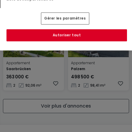
1
66 m²
2
96,8 m²
Gérer les paramètres
Autoriser tout
Appartement
Appartement
Saarbrücken
Palzem
363 000 €
498 500 €
2
92,06 m²
2
98,41 m²
Voir plus d'annonces