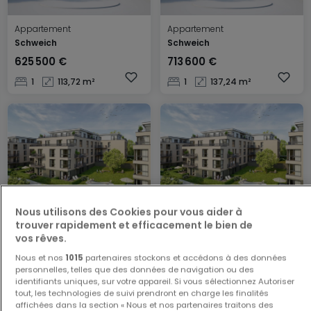
Appartement
Appartement
Schweich
Schweich
625 500 €
713 600 €
1
113,72 m²
1
137,24 m²
Nous utilisons des Cookies pour vous aider à
Appartement
Appartement
trouver rapidement et efficacement le bien de
Saarbrücken
Saarbrücken
vos rêves.
372 000 €
340 000 €
Nous et nos
1015
partenaires stockons et accédons à des données
1
86,6 m²
1
83,1 m²
personnelles, telles que des données de navigation ou des
identifiants uniques, sur votre appareil. Si vous sélectionnez Autoriser
tout, les technologies de suivi prendront en charge les finalités
affichées dans la section « Nous et nos partenaires traitons des