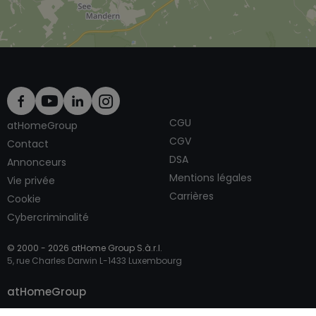
CGU
atHomeGroup
CGV
Contact
DSA
Annonceurs
Mentions légales
Vie privée
Carrières
Cookie
Cybercriminalité
© 2000 -
2026
atHome Group S.à.r.l.
5, rue Charles Darwin L-1433 Luxembourg
Contacter
atHomeGroup