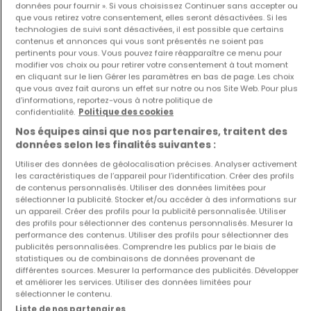
données pour fournir ». Si vous choisissez Continuer sans accepter ou
que vous retirez votre consentement, elles seront désactivées. Si les
technologies de suivi sont désactivées, il est possible que certains
contenus et annonces qui vous sont présentés ne soient pas
pertinents pour vous. Vous pouvez faire réapparaître ce menu pour
modifier vos choix ou pour retirer votre consentement à tout moment
en cliquant sur le lien Gérer les paramètres en bas de page. Les choix
que vous avez fait aurons un effet sur notre ou nos Site Web. Pour plus
Appartement
Appartement
d’informations, reportez-vous à notre politique de
Saarbrücken
Saarbrücken
confidentialité.
Politique des cookies
336 000 €
193 000 €
Nos équipes ainsi que nos partenaires, traitent des
1
83,1 m²
0
48,3 m²
données selon les finalités suivantes :
Utiliser des données de géolocalisation précises. Analyser activement
les caractéristiques de l’appareil pour l’identification. Créer des profils
de contenus personnalisés. Utiliser des données limitées pour
sélectionner la publicité. Stocker et/ou accéder à des informations sur
un appareil. Créer des profils pour la publicité personnalisée. Utiliser
des profils pour sélectionner des contenus personnalisés. Mesurer la
performance des contenus. Utiliser des profils pour sélectionner des
publicités personnalisées. Comprendre les publics par le biais de
statistiques ou de combinaisons de données provenant de
différentes sources. Mesurer la performance des publicités. Développer
Appartement
Appartement
et améliorer les services. Utiliser des données limitées pour
Saarbrücken
Saarbrücken
sélectionner le contenu.
264 000 €
382 000 €
Liste de nos partenaires