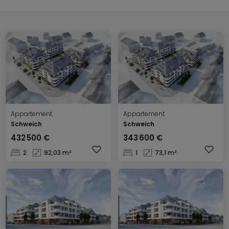
Appartement
Appartement
Schweich
Schweich
432 500 €
343 600 €
2
92,03 m²
1
73,1 m²