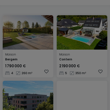
Maison
Maison
Bergem
Contern
1 790 000 €
2 190 000 €
4
260 m²
5
350 m²