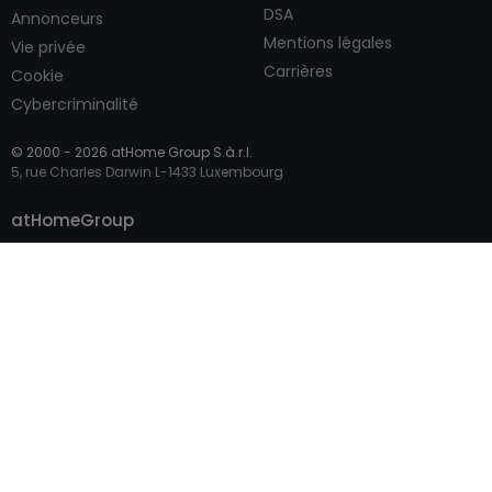
DSA
Annonceurs
Mentions légales
Vie privée
Carrières
Cookie
Cybercriminalité
© 2000 -
2026
atHome Group S.à.r.l.
5, rue Charles Darwin L-1433 Luxembourg
Contacter
atHomeGroup
Particulier
Accès professionnel
Sites internationaux