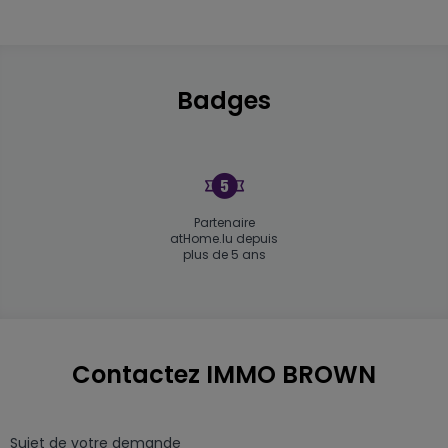
Nous vous accueillons aussi volontiers dans les locaux 
d'IMMO BROWN, 43 route d'Arlon à Strassen. À la recherche 
d'un partenaire pour vos transactions immobilières ? Faites 
confiance à l'équipe professionnelle d'IMMO BROWN.

Badges
N'hésitez pas à nous contacter. Nous nous ferons un plaisir 
de vous aider.
Partenaire
atHome.lu depuis
plus de 5 ans
Contactez IMMO BROWN
Sujet de votre demande