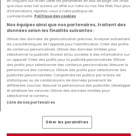
en cliquant sur le lien Gérer les paramètres en bas de page. Les choix
que vous avez fait aurons un effet sur notre ou nos Site Web. Pour plus
2
83 m²
1
75 m²
d’informations, reportez-vous à notre politique de
confidentialité.
Politique des cookies
Nos équipes ainsi que nos partenaires, traitent des
données selon les finalités suivantes :
Utiliser des données de géolocalisation précises. Analyser activement
les caractéristiques de l’appareil pour l’identification. Créer des profils
de contenus personnalisés. Utiliser des données limitées pour
sélectionner la publicité. Stocker et/ou accéder à des informations sur
un appareil. Créer des profils pour la publicité personnalisée. Utiliser
Appartement
Appartement
des profils pour sélectionner des contenus personnalisés. Mesurer la
performance des contenus. Utiliser des profils pour sélectionner des
Luxembourg
Kehlen
publicités personnalisées. Comprendre les publics par le biais de
5 400 000 €
782 500 €
statistiques ou de combinaisons de données provenant de
différentes sources. Mesurer la performance des publicités. Développer
4
393 m²
2
82,4 m²
et améliorer les services. Utiliser des données limitées pour
sélectionner le contenu.
Liste de nos partenaires
Voir plus d'annonces
Gérer les paramètres