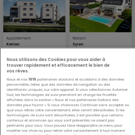
Appartement
Maison
Kehlen
Syren
412 500 €
2 190 000 €
Nous utilisons des Cookies pour vous aider à
1
38 m²
5
350 m²
trouver rapidement et efficacement le bien de
vos rêves.
Nous et nos
1015
partenaires stockons et accédons à des données
personnelles, telles que des données de navigation ou des
identifiants uniques, sur votre appareil. Si vous sélectionnez Autoriser
tout, les technologies de suivi prendront en charge les finalités
affichées dans la section « Nous et nos partenaires traitons des
données pour fournir ». Si vous choisissez Continuer sans accepter ou
que vous retirez votre consentement, elles seront désactivées. Si les
technologies de suivi sont désactivées, il est possible que certains
Appartement
Appartement
contenus et annonces qui vous sont présentés ne soient pas
Bertrange
Luxembourg
pertinents pour vous. Vous pouvez faire réapparaître ce menu pour
modifier vos choix ou pour retirer votre consentement à tout moment
1 115 000 €
820 000 €