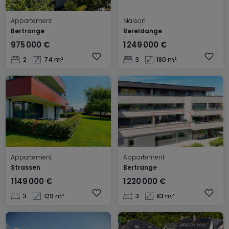
Appartement
Maison
Bertrange
Bereldange
975 000 €
1 249 000 €
2
74 m²
3
180 m²
Appartement
Appartement
Strassen
Bertrange
1 149 000 €
1 220 000 €
3
129 m²
3
83 m²