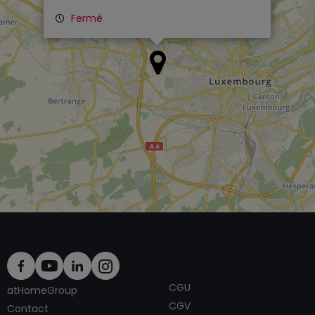
Fermé
CGU
atHomeGroup
CGV
Contact