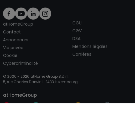
CGU
atHomeGroup
CGV
Contact
DSA
Annonceurs
Mentions légales
Vie privée
Carrières
Cookie
Cybercriminalité
© 2000 -
2026
atHome Group S.à.r.l.
5, rue Charles Darwin L-1433 Luxembourg
Contacter
atHomeGroup
Particulier