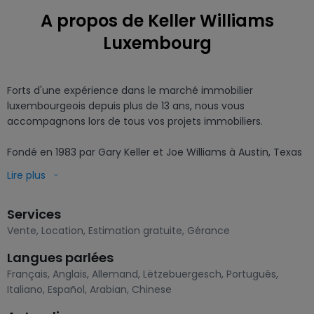
A propos de Keller Williams
Luxembourg
Forts d'une expérience dans le marché immobilier 
luxembourgeois depuis plus de 13 ans, nous vous 
accompagnons lors de tous vos projets immobiliers.

Fondé en 1983 par Gary Keller et Joe Williams à Austin, Texas 
(Etats-Unis), Keller Williams possède la plus grande 
Lire plus
croissance mondiale parmi les réseaux immobiliers. C'est 
pourquoi nous les avons rejoints en 2022.

Services
KW a été reconnue 1ère société de formation dans le monde 
Vente
,
Location
,
Estimation gratuite
,
Gérance
pour la qualité et le nombre de formations dispensées. Notre 
Langues parlées
groupe est fondé sur des valeurs humaines ayant pour 
Français
,
Anglais
,
Allemand
,
Lëtzebuergesch
,
Português
,
priorité le bien-être et la performance de nos agents 
Italiano
,
Español
,
Arabian
,
Chinese
immobiliers. Nous sommes convaincus que des agents 
épanouis et formés continuellement apportent satisfaction 