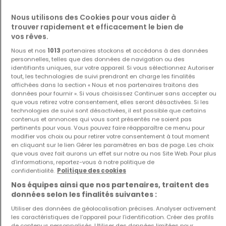
Nous utilisons des Cookies pour vous aider à
trouver rapidement et efficacement le bien de
vos rêves.
Nous et nos
1013
partenaires stockons et accédons à des données
personnelles, telles que des données de navigation ou des
Maison
Maison
identifiants uniques, sur votre appareil. Si vous sélectionnez Autoriser
Eppeldorf
Lasauvage
tout, les technologies de suivi prendront en charge les finalités
affichées dans la section « Nous et nos partenaires traitons des
1 030 000 €
535 000 €
données pour fournir ». Si vous choisissez Continuer sans accepter ou
5
264 m²
2
107 m²
que vous retirez votre consentement, elles seront désactivées. Si les
technologies de suivi sont désactivées, il est possible que certains
contenus et annonces qui vous sont présentés ne soient pas
pertinents pour vous. Vous pouvez faire réapparaître ce menu pour
modifier vos choix ou pour retirer votre consentement à tout moment
en cliquant sur le lien Gérer les paramètres en bas de page. Les choix
que vous avez fait aurons un effet sur notre ou nos Site Web. Pour plus
d’informations, reportez-vous à notre politique de
confidentialité.
Politique des cookies
Nos équipes ainsi que nos partenaires, traitent des
données selon les finalités suivantes :
Maison
Maison
Fließem
Contern
Utiliser des données de géolocalisation précises. Analyser activement
les caractéristiques de l’appareil pour l’identification. Créer des profils
339 990 €
2 390 000 €
de contenus personnalisés. Utiliser des données limitées pour