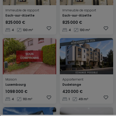
Immeuble de rapport
Immeuble de rapport
Esch-sur-Alzette
Esch-sur-Alzette
825 000 €
825 000 €
4
130 m²
4
130 m²
Maison
Appartement
Luxembourg
Dudelange
1 098 000 €
420 000 €
4
110 m²
1
49 m²