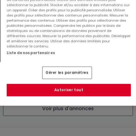
sélectionner la publicité. Stocker et/ou accéder à des informations sur
3
272 m²
5
370 m²
un appareil. Créer des profils pour la publicité personnalisée. Utiliser
des profils pour sélectionner des contenus personnalisés. Mesurer la
performance des contenus. Utiliser des profils pour sélectionner des
publicités personnalisées. Comprendre les publics par le biais de
statistiques ou de combinaisons de données provenant de
différentes sources. Mesurer la performance des publicités. Développer
et améliorer les services. Utiliser des données limitées pour
sélectionner le contenu.
Liste de nos partenaires
Maison
Appartement
Schuttrange
Clervaux
Gérer les paramètres
2 390 000 €
399 000 €
5
370 m²
2
87 m²
Autoriser tout
Voir plus d'annonces