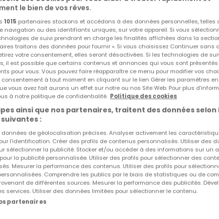
ment le bien de vos rêves.
269,55 m²
5
200 m²
os
1015
partenaires stockons et accédons à des données personnelles, telles
navigation ou des identifiants uniques, sur votre appareil. Si vous sélection
echnologies de suivi prendront en charge les finalités affichées dans la sectio
aires traitons des données pour fournir ». Si vous choisissez Continuer sans 
tirez votre consentement, elles seront désactivées. Si les technologies de sui
s, il est possible que certains contenus et annonces qui vous sont présentés
ents pour vous. Vous pouvez faire réapparaître ce menu pour modifier vos choi
tre consentement à tout moment en cliquant sur le lien Gérer les paramètres e
ue vous avez fait aurons un effet sur notre ou nos Site Web. Pour plus d’inform
us à notre politique de confidentialité.
Politique des cookies
pes ainsi que nos partenaires, traitent des données selon 
 suivantes :
es données de géolocalisation précises. Analyser activement les caractéristiq
pour l’identification. Créer des profils de contenus personnalisés. Utiliser des
ur sélectionner la publicité. Stocker et/ou accéder à des informations sur un a
ringen
 pour la publicité personnalisée. Utiliser des profils pour sélectionner des con
és. Mesurer la performance des contenus. Utiliser des profils pour sélectionn
000 €
 personnalisées. Comprendre les publics par le biais de statistiques ou de co
ovenant de différentes sources. Mesurer la performance des publicités. Dével
es services. Utiliser des données limitées pour sélectionner le contenu.
7 ares
nos partenaires