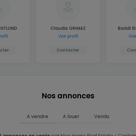
ÖSTLUND
Claudia GRIMAZ
Baddi S
rofil
Voir profil
Voir
cter
Contacter
Con
Nos annonces
A vendre
A louer
Vendu
6 annonces en vente
par New Home Real Estate - Conter