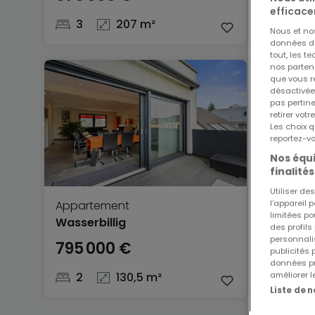
efficace
3
207 m²
4
Nous et n
données de 
tout, les t
nos parten
que vous re
désactivée
pas pertin
retirer vo
Les choix q
reportez-vo
Nos équi
finalités
Utiliser d
l’appareil 
Appartement
Terrain
limitées po
Wasserbillig
Winche
des profils
personnalis
795 000 €
400 
publicités
données pr
améliorer l
2
130,5 m²
13,2
Liste de 