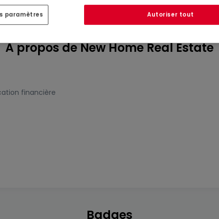
es paramètres
Autoriser tout
A propos de New Home Real Estate
cation financière
Badges