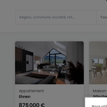
Tou
Appartement
Maison
Ehnen
Winche
875 000 €
1 050
Nous uti