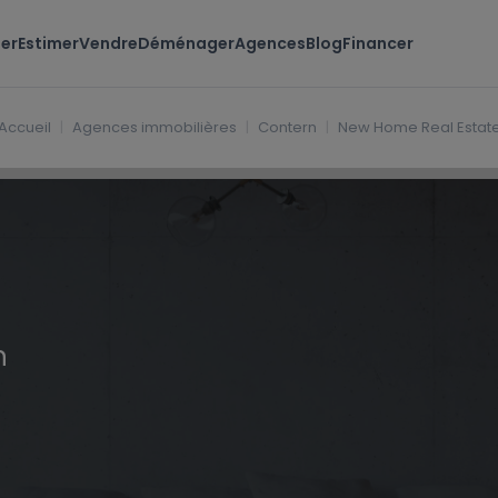
er
Estimer
Vendre
Déménager
Agences
Blog
Financer
bourg
Accueil
Agences immobilières
Contern
New Home Real Estat
n