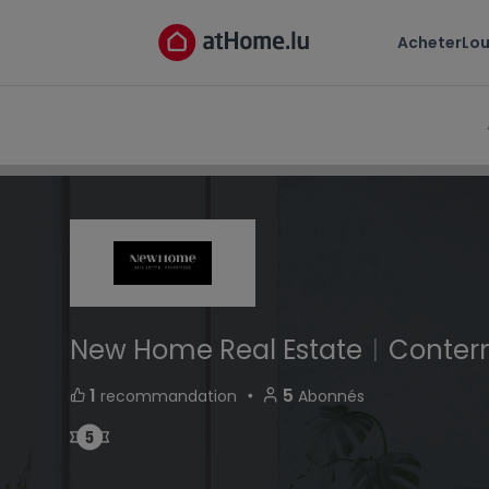
New Home Real Estate
Acheter
Lou
2-4, rue Edmond Reuter L-5326 Contern Luxem
New Home Real Estate
|
Conter
・
1
5
recommandation
Abonnés