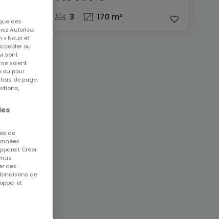
3
170 m²
 que des
nez Autoriser
n « Nous et
accepter ou
vi sont
 ne soient
x ou pour
n bas de page.
ations,
les
ues de
 données
ppareil. Créer
tenus
er des
mbinaisons de
opper et