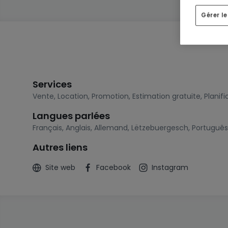
Gérer l
Services
Vente
,
Location
,
Promotion
,
Estimation gratuite
,
Planifi
Langues parlées
Français
,
Anglais
,
Allemand
,
Lëtzebuergesch
,
Português
Autres liens
Site web
Facebook
Instagram