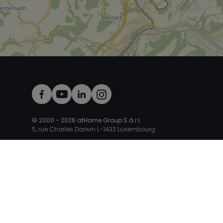
© 2000 -
2026
atHome Group S.à.r.l.
5, rue Charles Darwin L-1433 Luxembourg
atHomeGroup
Particulier
Publiez votre bien
Estimation immobilière
Vendre ave
Votre demande de prêt immobilier
Simulez votre crédit