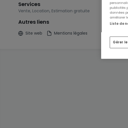
personnalis
Services
publicités
Vente
,
Location
,
Estimation gratuite
données pr
améliorer l
Autres liens
Liste de 
Site web
Mentions légales
Gérer l