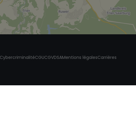
Cybercriminalité
CGU
CGV
DSA
Mentions légales
Carrières