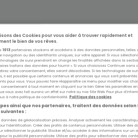
lisons des Cookies pour vous aider à trouver rapidement et
ment le bien de vos rêves.
os
1013
partenaires stockons et accédons à des données personnelles, telles
navigation ou des identifiants uniques, sur votre appareil. Si vous sélection
echnologies de suivi prendront en charge les finalités affichées dans la sectio
opos de Ralf Faßbender Immobilien, 
aires traitons des données pour fournir ». Si vous choisissez Continuer sans 
tirez votre consentement, elles seront désactivées. Si les technologies de sui
s, il est possible que certains contenus et annonces qui vous sont présentés
ents pour vous. Vous pouvez faire réapparaître ce menu pour modifier vos choi
tre consentement à tout moment en cliquant sur le lien Gérer les paramètres e
 Partner für den Verkauf und die Vermietung von Wohn-, Anlage
ue vous avez fait aurons un effet sur notre ou nos Site Web. Pour plus d’inform
us à notre politique de confidentialité.
Politique des cookies


pes ainsi que nos partenaires, traitent des données selon 
 suivantes :
es données de géolocalisation précises. Analyser activement les caractéristiq
pour l’identification. Créer des profils de contenus personnalisés. Utiliser des
e gerne, kompetent und kostenlos. Tel.: 0049 171 4911511 u. 004
ur sélectionner la publicité. Stocker et/ou accéder à des informations sur un a
 pour la publicité personnalisée. Utiliser des profils pour sélectionner des con