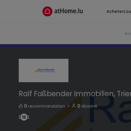
Ralf Faßbender Immobilien, Trier
Acheter
Lou
Weidegasse 9 54290 Trier Germany
Acc
Ralf Faßbender Immobilien, Trie
・
0
0
recommandation
Abonné