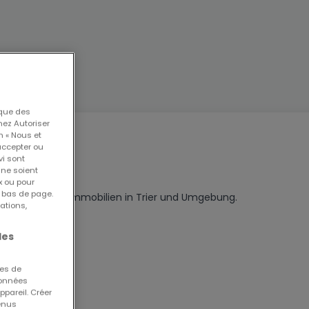
 que des
nez Autoriser
n « Nous et
Trier
accepter ou
vi sont
 ne soient
x ou pour
n bas de page.
-, und Gewerbeimmobilien in Trier und Umgebung.

ations,
les
ues de
 données
9 651 39902 oder per E-Mail an: info@fassbender-
ppareil. Créer
tenus