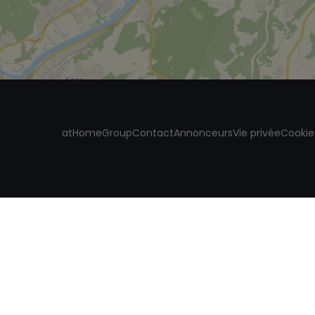
atHomeGroup
Contact
Annonceurs
Vie privée
Cookie
c un agent
Adresses
 immobilier