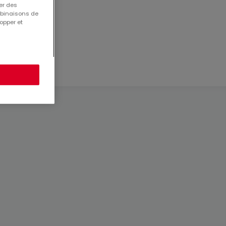
er des
mbinaisons de
opper et