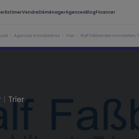
er
Estimer
Vendre
Déménager
Agences
Blog
Financer
ueil
Agences immobilières
Trier
Ralf Faßbender Immobilien, T
r
|
Trier