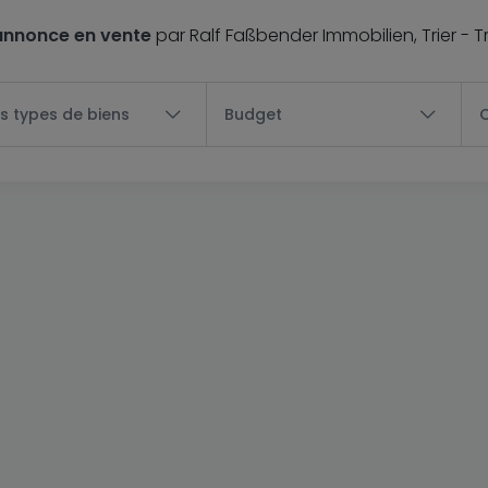
annonce en vente
par Ralf Faßbender Immobilien, Trier - Tr
s types de biens
Budget