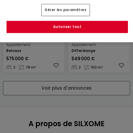
Gérer les paramètres
Autoriser tout
Appartement
Appartement
Belvaux
Differdange
575 000 €
549 000 €
2
78 m²
2
100 m²
Voir plus d'annonces
A propos de SILXOME