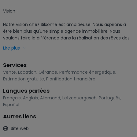
Vision :

Notre vision chez Silxome est ambitieuse. Nous aspirons à 
être bien plus qu'une simple agence immobilière. Nous 
voulons faire la différence dans la réalisation des rêves des 
gens. Nous envisageons un avenir où chacun pourra trouver 
Lire plus
la maison de ses rêves, peu importe où il se trouve dans le 
monde. Nous sommes déterminés à étendre notre présence 
Services
au-delà des frontières et à faire de Silxome une agence 
internationale de premier plan, réputée pour son 
Vente
,
Location
,
Gérance
,
Performance énergétique
,
engagement envers l'excellence et la satisfaction du client.

Estimation gratuite
,
Planification financière
Langues parlées
Mission :

Français
,
Anglais
,
Allemand
,
Lëtzebuergesch
,
Português
,
Español
La mission de Silxome est claire : nous marquons des vies en 
transformant le processus d'achat et de vente de biens 
Autres liens
immobiliers en une expérience exceptionnelle. Nous nous 
engageons à :

Site web