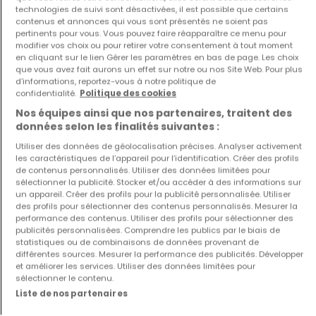
technologies de suivi sont désactivées, il est possible que certains
contenus et annonces qui vous sont présentés ne soient pas
pertinents pour vous. Vous pouvez faire réapparaître ce menu pour
modifier vos choix ou pour retirer votre consentement à tout moment
Appartement
Appartement
en cliquant sur le lien Gérer les paramètres en bas de page. Les choix
Colmar-Berg
Sandweiler
que vous avez fait aurons un effet sur notre ou nos Site Web. Pour plus
620 000 €
699 000 €
d’informations, reportez-vous à notre politique de
confidentialité.
Politique des cookies
2
99 m²
2
80 m²
Nos équipes ainsi que nos partenaires, traitent des
données selon les finalités suivantes :
Utiliser des données de géolocalisation précises. Analyser activement
les caractéristiques de l’appareil pour l’identification. Créer des profils
de contenus personnalisés. Utiliser des données limitées pour
sélectionner la publicité. Stocker et/ou accéder à des informations sur
un appareil. Créer des profils pour la publicité personnalisée. Utiliser
des profils pour sélectionner des contenus personnalisés. Mesurer la
performance des contenus. Utiliser des profils pour sélectionner des
publicités personnalisées. Comprendre les publics par le biais de
Maison
Maison
statistiques ou de combinaisons de données provenant de
Capellen
Diekirch
différentes sources. Mesurer la performance des publicités. Développer
1 495 000 €
739 000 €
et améliorer les services. Utiliser des données limitées pour
sélectionner le contenu.
4
285 m²
4
140 m²
Liste de nos partenaires