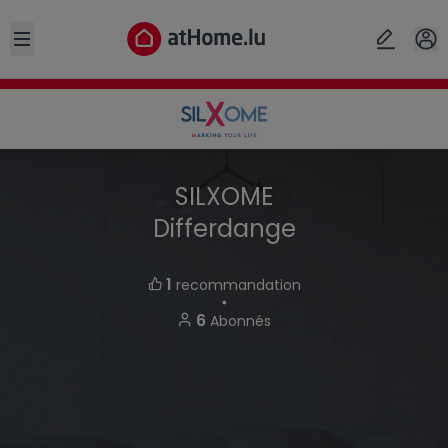
Open sidebar
SILXOME
Differdange
1
recommandation
・
6
Abonnés