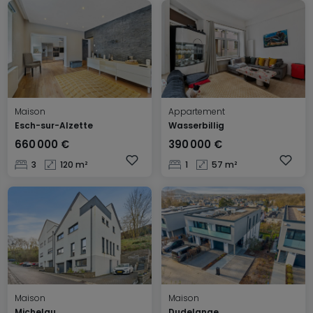
Maison
Appartement
Esch-sur-Alzette
Wasserbillig
660 000 €
390 000 €
3
120 m²
1
57 m²
Maison
Maison
Michelau
Dudelange