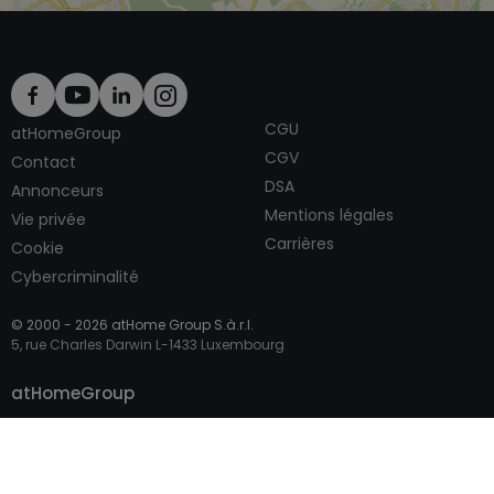
CGU
atHomeGroup
CGV
Contact
DSA
Annonceurs
Mentions légales
Vie privée
Carrières
Cookie
Cybercriminalité
© 2000 -
2026
atHome Group S.à.r.l.
5, rue Charles Darwin L-1433 Luxembourg
Contacter
atHomeGroup