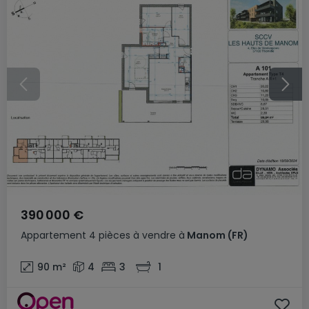
390 000 €
Appartement
4 pièces
à vendre
à
Manom
(FR)
90
m²
4
3
1