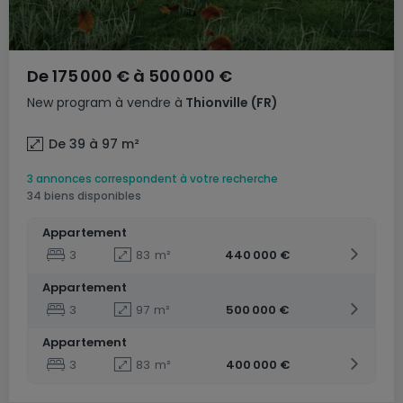
De
175 000 €
à
500 000 €
New program
à vendre
à
Thionville
(FR)
De 39 à 97
m²
3 annonces correspondent à votre recherche
34 biens disponibles
Appartement
3
83
m²
440 000 €
Appartement
3
97
m²
500 000 €
Appartement
3
83
m²
400 000 €