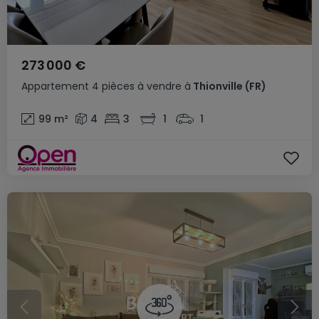
273 000 €
Appartement
4 pièces
à vendre
à
Thionville
(FR)
99
m²
4
3
1
1