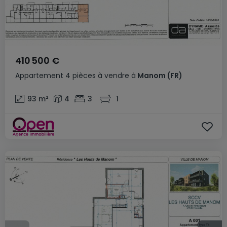
410 500 €
Appartement
4 pièces
à vendre
à
Manom
(FR)
93
m²
4
3
1