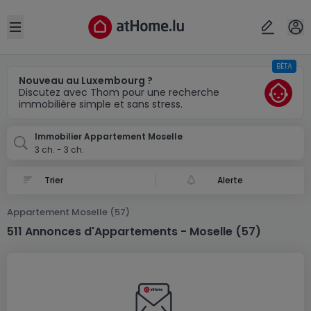
Localité(s)
Annuler
OK
Open sidebar
BÊTA
Moselle (FR)
Nouveau au Luxembourg ?
Discutez avec Thom pour une recherche
immobilière simple et sans stress.
Immobilier Appartement Moselle
3 ch. - 3 ch.
Alerte
Appartement Moselle (57)
511 Annonces d'Appartements - Moselle (57)