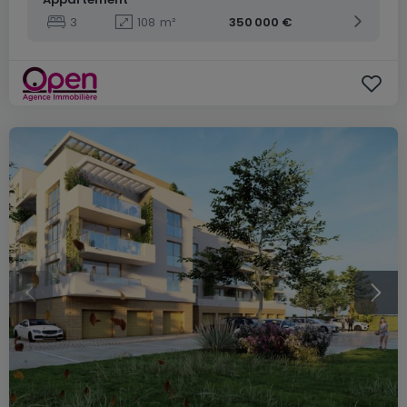
3
108
m²
350 000 €