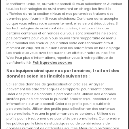
identifiants uniques, sur votre appareil. Si vous sélectionnez Autoriser
tout, les technologies de suivi prendront en charge les finalités
affichées dans la section « Nous et nos partenaires traitons des
données pour fournir ». Si vous choisissez Continuer sans accepter
ou que vous retirez votre consentement, elles seront désactivées. Si
les technologies de suivi sont désactivées, il est possible que
certains contenus et annonces qui vous sont présentés ne soient
pas pertinents pour vous. Vous pouvez faire réapparaître ce menu
pour modifier vos choix ou pour retirer votre consentement à tout
moment en cliquant sur le lien Gérer les paramètres en bas de page.
Les choix que vous avez fait aurons un effet sur notre ou nos Site
Web. Pour plus d’informations, reportez-vous à notre politique de
confidentialité.
Politique des cookies
Nos équipes ainsi que nos partenaires, traitent des
données selon les finalités suivantes :
198 000 €
Utiliser des données de géolocalisation précises. Analyser
activement les caractéristiques de l’appareil pour l’identification.
Appartement
5 pièces
à vendre
à
Hagondange
(FR)
Créer des profils de contenus personnalisés. Utiliser des données
limitées pour sélectionner la publicité. Stocker et/ou accéder à des
informations sur un appareil. Créer des profils pour la publicité
78
m²
5
3
1
personnalisée. Utiliser des profils pour sélectionner des contenus
personnalisés. Mesurer la performance des contenus. Utiliser des
profils pour sélectionner des publicités personnalisées. Comprendre
les publics par le biais de statistiques ou de combinaisons de
données provenant de différentes sources. Mesurer la performance