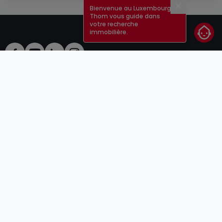
Bienvenue au Luxembourg !
Fermer
Thom vous guide dans
votre recherche
immobilière.
CGU
atHomeGroup
CGV
Contact
DSA
Annonceurs
Mentions légales
Vie privée
Carrières
Cookie
Cybercriminalité
© 2000 -
2026
atHome Group S.à.r.l.
5, rue Charles Darwin L-1433 Luxembourg
atHomeGroup