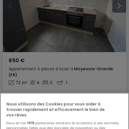
850 €
Appartement
4 pièces
à louer
à
Moyeuvre-Grande
(FR)
72
m²
4
3
1
Nous utilisons des Cookies pour vous aider à
trouver rapidement et efficacement le bien de
vos rêves.
Nous et nos
1015
partenaires stockons et accédons à des données
personnelles, telles que des données de navigation ou des