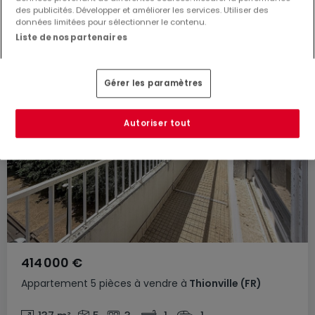
des publicités. Développer et améliorer les services. Utiliser des
données limitées pour sélectionner le contenu.
Liste de nos partenaires
Gérer les paramètres
Autoriser tout
414 000 €
Appartement
5 pièces
à vendre
à
Thionville
(FR)