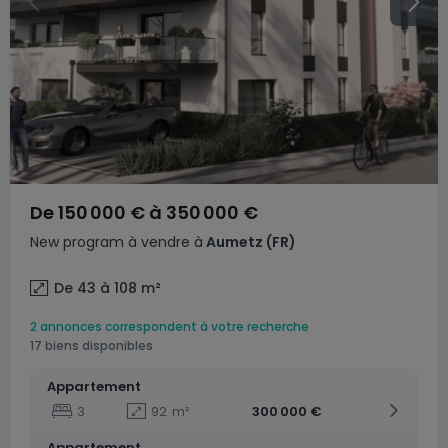
De
150 000 €
à
350 000 €
New program
à vendre
à
Aumetz
(FR)
De 43 à 108
m²
2 annonces correspondent à votre recherche
17 biens disponibles
Appartement
3
92
m²
300 000 €
Appartement