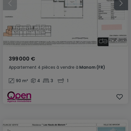
399 000 €
Appartement
4 pièces
à vendre
à
Manom
(FR)
90
m²
4
3
1