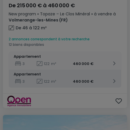
De
215 000 €
à
460 000 €
New program
« Topaze – Le Clos Minéral »
à vendre
à
Volmerange-les-Mines
(FR)
De 46 à 122
m²
2 annonces correspondent à votre recherche
12 biens disponibles
Appartement
3
122
m²
460 000 €
Appartement
3
122
m²
460 000 €