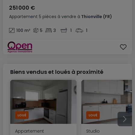
251 000 €
Appartement
5 pièces
à vendre
à
Thionville
(FR)
100
m²
5
3
1
1
Biens vendus et loués à proximité
LOUÉ
LOUÉ
Appartement
Studio