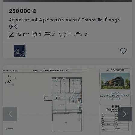
290 000 €
Appartement
4 pièces
à vendre
à
Thionville-Élange
(FR)
83
m²
4
3
1
2