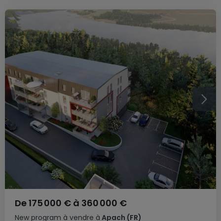
De
175 000 €
à
360 000 €
New program
à vendre
à
Apach
(FR)