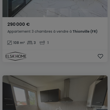
290 000 €
Appartement
3 chambres
à vendre
à
Thionville
(FR)
108
m²
3
1