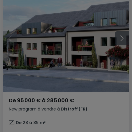
De
95 000 €
à
285 000 €
New program
à vendre
à
Distroff
(FR)
De 28 à 89
m²