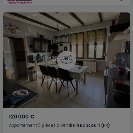
120 000 €
Appartement
5 pièces
à vendre
à
Roncourt
(FR)