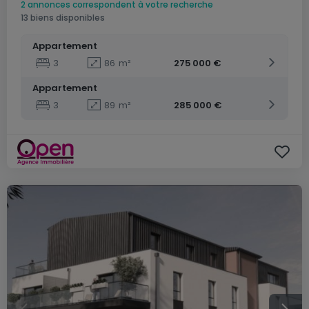
2 annonces correspondent à votre recherche
13 biens disponibles
Appartement
3
86
m²
275 000 €
Appartement
3
89
m²
285 000 €