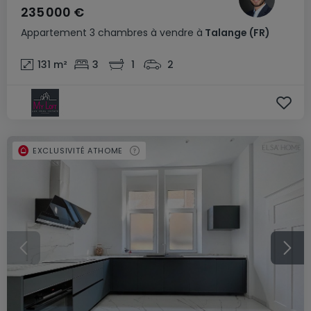
235 000 €
Appartement
3 chambres
à vendre
à
Talange
(FR)
131
m²
3
1
2
EXCLUSIVITÉ ATHOME