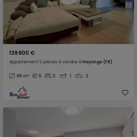
139 900 €
Appartement
5 pièces
à vendre
à
Hayange
(FR)
88
m²
5
3
1
2