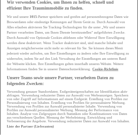
Wir verwenden Cookies, um Ihnen zu helfen, schnell und
effizient Ihre Traumimmobilie zu finden.
Ich verdopple meine Chancen!
Wir und unsere
1015
-Partner speichern und greifen auf personenbezogene Daten wie
Browserdaten oder eindeutige Kennungen auf Ihrem Gerät zu. Durch Auswahl von
Alles erlauben aktivieren Sie Tracking-Technologien für die unter „Wir und unsere
Partner verarbeiten Daten, um Ihnen Dienste bereitzustellen“ aufgeführten Zwecke.
Durch Auswahl von Optionale Cookies ablehnen oder Widerruf Ihrer Einwilligung
werden diese deaktiviert. Wenn Tracker deaktiviert sind, sind manche Inhalte und
Viel Glück euch allen und schaut jeden Tag vorbei,
Anzeigen möglicherweise nicht mehr so relevant für Sie. Sie können dieses Menü
jederzeit wieder aufrufen, um Ihre Einstellungen zu ändern oder Ihre Einwilligung zu
um eine neue Überraschung zu entdecken. 🎁✨
widerrufen, indem Sie auf den Link Verwaltung der Einstellungen am unteren Rand
der Webseite klicken. Ihre Einstellungen gelten innerhalb unseres Website. Weitere
Informationen finden Sie in unserer Datenschutzerklärung.
Cookie-Richtlinie
Unsere Teams sowie unsere Partner, verarbeiten Daten zu
folgenden Zwecken:
Verwendung genauer Standortdaten. Endgeräteeigenschaften zur Identifikation aktiv
Die Regeln finden Sie hier.
abfragen. Verwendung reduzierter Daten zur Auswahl von Werbeanzeigen. Speichern
von oder Zugriff auf Informationen auf einem Endgerät. Erstellung von Profilen zur
Personalisierung von Inhalten. Erstellung von Profilen für personalisierte Werbung.
Verwendung von Profilen zur Auswahl personalisierter Inhalte. Verwendung von
Profilen zur Auswahl personalisierter Werbung. Messung der Performance von
Inhalten. Analyse von Zielgruppen durch Statistiken oder Kombinationen von Daten
aus verschiedenen Quellen. Messung der Werbeleistung. Entwicklung und
Geschrieben von
Verbesserung der Angebote. Verwendung reduzierter Daten zur Auswahl von Inhalten.
atHome.lu
Liste der Partner (Lieferanten)
Geschrieben am