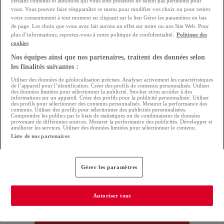
certains contenus et annonces qui vous sont présentés ne soient pas pertinents pour
référence pour consulter et comparer les biens
vous. Vous pouvez faire réapparaître ce menu pour modifier vos choix ou pour retirer
votre consentement à tout moment en cliquant sur le lien Gérer les paramètres en bas
immobiliers au Luxembourg.
de page. Les choix que vous avez fait aurons un effet sur notre ou nos Site Web. Pour
plus d’informations, reportez-vous à notre politique de confidentialité.
Politique des
cookies
Une expérience enrichie pour
Nos équipes ainsi que nos partenaires, traitent des données selon
les finalités suivantes :
votre recherche
Utiliser des données de géolocalisation précises. Analyser activement les caractéristiques
de l’appareil pour l’identification. Créer des profils de contenus personnalisés. Utiliser
des données limitées pour sélectionner la publicité. Stocker et/ou accéder à des
Avec cette nouvelle fonctionnalité, la recherche
informations sur un appareil. Créer des profils pour la publicité personnalisée. Utiliser
des profils pour sélectionner des contenus personnalisés. Mesurer la performance des
contenus. Utiliser des profils pour sélectionner des publicités personnalisées.
immobilière devient encore plus fluide et flexible.
Comprendre les publics par le biais de statistiques ou de combinaisons de données
provenant de différentes sources. Mesurer la performance des publicités. Développer et
améliorer les services. Utiliser des données limitées pour sélectionner le contenu.
Liste de nos partenaires
Que vous soyez au début de votre réflexion ou déjà
à la recherche active d’un bien, ChatGPT vous
Gérer les paramètres
offre une nouvelle manière de découvrir les
opportunités disponibles sur atHome.
Autoriser tout