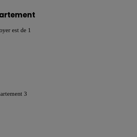
ppartement
yer est de 1
ppartement 3