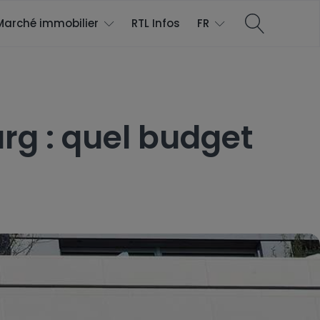
Marché immobilier
RTL Infos
FR
g : quel budget