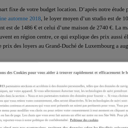
 part fixe de votre budget location. D’après notre étude
ne automne 2018
, le loyer moyen d’un studio est de 10
t est de 1486 € et celui d’une maison de 2740 €. La ma
ouvent en région centre, ce qui explique des prix aussi é
le prix des loyers au Grand-Duché de Luxembourg a aug
 d’agence immobilière
sons des Cookies pour vous aider à trouver rapidement et efficacement le b
013
partenaires stockons et accédons à des données personnelles, telles que des données de navig
is qui, généralement, s’élèvent à 1 mois de loyer. Selon
niques, sur votre appareil. Si vous sélectionnez Autoriser tout, les technologies de suivi prendront
doublés. Ils sont entièrement à la charge du locataire. L
chées dans la section « Nous et nos partenaires traitons des données pour fournir ». Si vous choisi
ou que vous retirez votre consentement, elles seront désactivées. Si les technologies de suivi sont d
une location couvrent : les visites, le travail administra
certains contenus et annonces qui vous sont présentés ne soient pas pertinents pour vous. Vous po
ce menu pour modifier vos choix ou pour retirer votre consentement à tout moment en cliquant su
 bail locatif.
s en bas de page. Les choix que vous avez fait aurons un effet sur notre ou nos Site Web. Pour pl
, reportez-vous à notre politique de confidentialité.
Politique des cookies