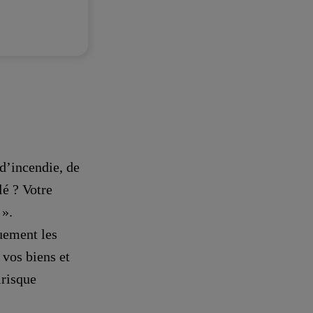
 d’incendie, de
lé ? Votre
 ».
uement les
 vos biens et
irisque