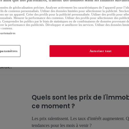
 ainsi que nos partenaires, traitent des données selon les finalités suivante
e locative
onnées de géolocalisation précises. Analyser activement les caractéristiques de l’appareil pour l’ide
ils de contenus personnalisés. Utiliser des données limitées pour sélectionner la publicité. Stocke
ns sur un appareil. Créer des profils pour la publicité personnalisée. Utiliser des profils pour sél
onnalisés. Mesurer la performance des contenus. Utiliser des profils pour sélectionner des publici
ative
est versée au propriétaire de l’appartement ou de 
s. Comprendre les publics par le biais de statistiques ou de combinaisons de données provenant de
rer la performance des publicités. Développer et améliorer les services. Utiliser des données limi
t également être versée sur un compte bancaire au nom d
e contenu.
partenaires
arantie locative ne peut dépasser 3 mois de loyer. Cette
priétaire en cas de loyers impayés et de détérioration d
 paramètres
Autoriser tout
s tous les cas, nous vous conseillons d’effectuer un éta
ortie.
Quels sont les prix de l'immob
ce moment ?
Les prix ralentissent. Les taux d'intérêt augmentent. 
tendances pour les mois à venir ?