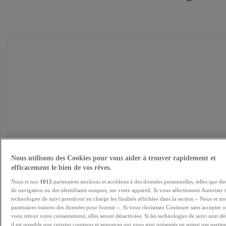
Nous utilisons des Cookies pour vous aider à trouver rapidement et
efficacement le bien de vos rêves.
Quels sont les prix de l'immobilier 
Nous et nos
1015
partenaires stockons et accédons à des données personnelles, telles que d
ce moment ?
de navigation ou des identifiants uniques, sur votre appareil. Si vous sélectionnez Autoriser t
technologies de suivi prendront en charge les finalités affichées dans la section « Nous et no
partenaires traitons des données pour fournir ». Si vous choisissez Continuer sans accepter 
Les prix ralentissent. Les taux d'intérêt augmentent. Quelles ten
vous retirez votre consentement, elles seront désactivées. Si les technologies de suivi sont dé
pour les mois à venir ?
il est possible que certains contenus et annonces qui vous sont présentés ne soient pas pertin