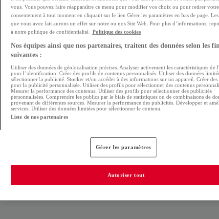
vous. Vous pouvez faire réapparaître ce menu pour modifier vos choix ou pour retirer votre
consentement à tout moment en cliquant sur le lien Gérer les paramètres en bas de page. Les
Lire l'analyse
que vous avez fait aurons un effet sur notre ou nos Site Web. Pour plus d’informations, rep
à notre politique de confidentialité.
Politique des cookies
Nos équipes ainsi que nos partenaires, traitent des données selon les fin
suivantes :
Utiliser des données de géolocalisation précises. Analyser activement les caractéristiques de l
pour l’identification. Créer des profils de contenus personnalisés. Utiliser des données limit
sélectionner la publicité. Stocker et/ou accéder à des informations sur un appareil. Créer des 
pour la publicité personnalisée. Utiliser des profils pour sélectionner des contenus personnali
DÉMÉNAGER
INNOVATION
Mesurer la performance des contenus. Utiliser des profils pour sélectionner des publicités
personnalisées. Comprendre les publics par le biais de statistiques ou de combinaisons de d
provenant de différentes sources. Mesurer la performance des publicités. Développer et amél
services. Utiliser des données limitées pour sélectionner le contenu.
Ecrit par
Liste de nos partenaires
Fanny Pimentel
Posté le
05 octobre 2016
Gérer les paramètres
Autoriser tout