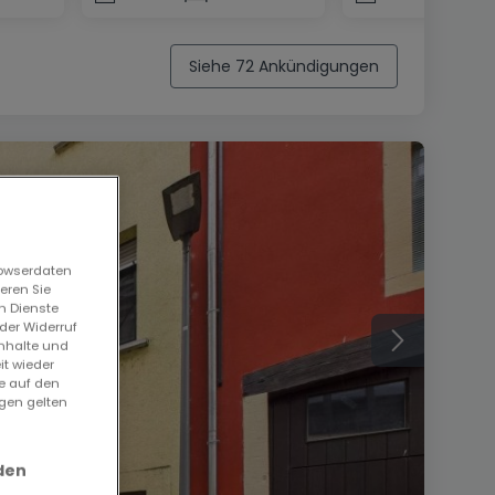
Siehe 72 Ankündigungen
rowserdaten
eren Sie
n Dienste
der Widerruf
Inhalte und
it wieder
ie auf den
ngen gelten
den