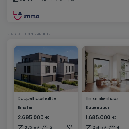
VORGESCHLAGENER ANBIETER
Doppelhaushälfte
Einfamilienhaus
Ernster
Kobenbour
2.695.000 €
1.685.000 €
272
m²
3
351
m²
4