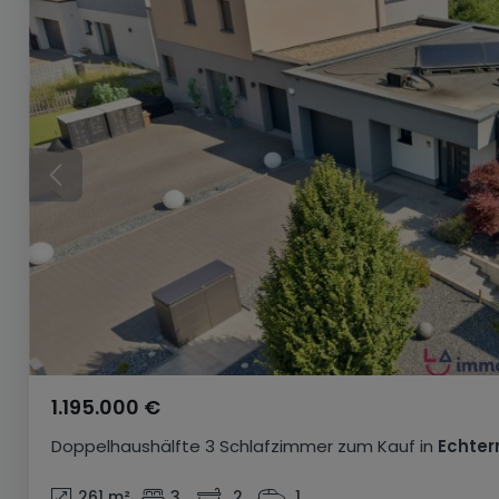
1.195.000 €
Doppelhaushälfte
3 Schlafzimmer
zum Kauf
in
Echter
261
m²
3
2
1