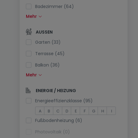
Badezimmer (64)
Mehr
Einbauküche (25)
Offene Küche (7)
AUSSEN
Separate Toilette (14)
Garten (33)
Terrasse (45)
Balkon (36)
Mehr
Schwimmbecken (1)
Südlage (1)
ENERGIE / HEIZUNG
Stromanschluss am Parkplatz (1)
Energieeffizienzklasse (95)
A
B
C
D
E
F
G
H
I
Fußbodenheizung (6)
Photovoltaik (0)