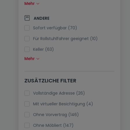
Mehr
Solarzellen (1)
Wärmepumpe (21)
ANDERE
Klimaanlagen (0)
Sofort verfügbar (70)
Glasfaser (8)
Für Rollstuhlfahrer geeignet (10)
Keller (63)
Mehr
Dachboden (38)
Fahrstuhl (36)
ZUSÄTZLICHE FILTER
immobilienleibrente (0)
Ferienimmobilien (0)
Vollständige Adresse (26)
Mit virtueller Besichtigung (4)
Ohne Vorvertrag (146)
Ohne Möbliert (147)