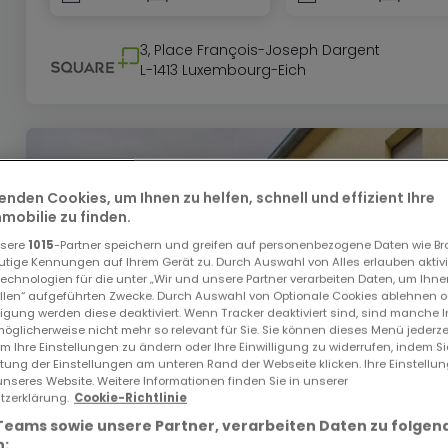
3, Place François-Joseph Dargent
L-1413 Luxembourg-Eich
enden Cookies, um Ihnen zu helfen, schnell und effizient Ihre
obilie zu finden.
nsere
1015
-Partner speichern und greifen auf personenbezogene Daten wie B
utige Kennungen auf Ihrem Gerät zu. Durch Auswahl von Alles erlauben aktivi
echnologien für die unter „Wir und unsere Partner verarbeiten Daten, um Ihne
ellen“ aufgeführten Zwecke. Durch Auswahl von Optionale Cookies ablehnen o
lligung werden diese deaktiviert. Wenn Tracker deaktiviert sind, sind manche 
öglicherweise nicht mehr so relevant für Sie. Sie können dieses Menü jederze
um Ihre Einstellungen zu ändern oder Ihre Einwilligung zu widerrufen, indem S
ltung der Einstellungen am unteren Rand der Webseite klicken. Ihre Einstellu
unseres Website. Weitere Informationen finden Sie in unserer
zerklärung.
Cookie-Richtlinie
Teams sowie unsere Partner, verarbeiten Daten zu folgen
: