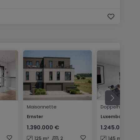
Maisonnette
Doppelhaushälft
Ernster
1.390.000 €
1.245.000 €
125
m²
2
145
m²
3