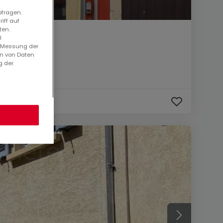
bfragen.
iff auf
ten.
l
. Messung der
en von Daten
g der