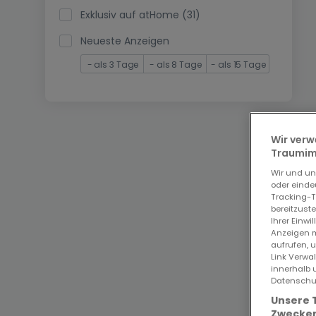
Exklusiv auf atHome (31)
Neueste Anzeigen
- als 3 Tage
- als 8 Tage
- als 15 Tage
Wir verw
Traumimm
Wir und u
oder einde
Tracking-T
bereitzust
Ihrer Einwi
Anzeigen m
aufrufen, 
Link Verwa
innerhalb 
Datenschut
Unsere 
Zwecken