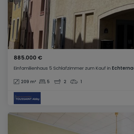
885.000 €
Einfamilienhaus
5 Schlafzimmer
zum Kauf
in
Echterna
209
m²
5
2
1