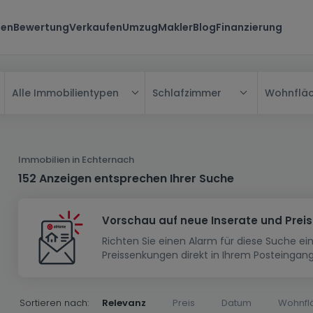
ten
Bewertung
Verkaufen
Umzug
Makler
Blog
Finanzierung
Schlafzimmer
Wohnflä
Alle Immobilientypen
Alle
Haus
Immobilien in Echternach
Wohnung
Haus
152 Anzeigen entsprechen Ihrer Suche
Neubauprojekt
Einfamilienhaus
Wohnung
Vorschau auf neue Inserate und Prei
Haus bauen
Reihenhaus
Schlafzimmer
Wohnanlage
Richten Sie einen Alarm für diese Suche e
Renditeobjekt
1-Zimmer-Apartment
Doppelhaushälfte
Musterhaus
Wohnsiedlung
Preissenkungen direkt in Ihrem Posteingang
Grundstück
Penthouse-Wohnung
Renditeobjekt
Villa
Grundstück + Haus
Garage - Parkplatz
Rohbau
Bauland
Herrenhaus
Maisonnette
Sortieren nach:
Relevanz
Preis
Datum
Wohnfl