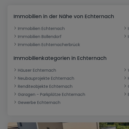
Büro
Kein Bauland
Schloss
Dreigeschossige Wohnung
Garage - Parkplatz
Gewerbe
Loft
Büro
Hof
Carport
Gewerbliches Grundstück
Immobilien in der Nähe von Echternach
Ladenfläche
Bauernhaus
Dachgeschoss
Garage
Immobilien Echternach
Landhaus
Erdgeschoss
Geschäft
Immobilien Bollendorf
Bungalow
Restaurant
Immobilien Echternacherbrück
Ebenerdiges Haus
Hotel
Immobilienkategorien in Echternach
Lagerfläche
Ferienunterkunft
Häuser Echternach
Landwirtschaftlicher Betrieb
Neubauprojekte Echternach
Renditeobjekte Echternach
Garagen - Parkplätze Echternach
Gewerbe Echternach