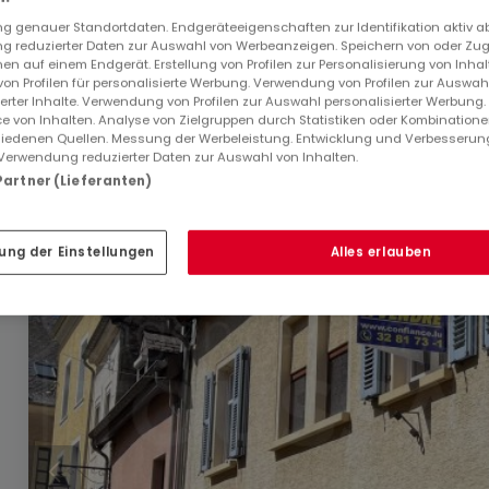
 genauer Standortdaten. Endgeräteeigenschaften zur Identifikation aktiv a
 reduzierter Daten zur Auswahl von Werbeanzeigen. Speichern von oder Zugr
en auf einem Endgerät. Erstellung von Profilen zur Personalisierung von Inhal
1.150.000 €
 von Profilen für personalisierte Werbung. Verwendung von Profilen zur Auswah
ierter Inhalte. Verwendung von Profilen zur Auswahl personalisierter Werbung
Renditeobjekt
zum Kauf
in
Echternach
e von Inhalten. Analyse von Zielgruppen durch Statistiken oder Kombination
iedenen Quellen. Messung der Werbeleistung. Entwicklung und Verbesserun
Verwendung reduzierter Daten zur Auswahl von Inhalten.
302
m²
 Partner (Lieferanten)
ung der Einstellungen
Alles erlauben