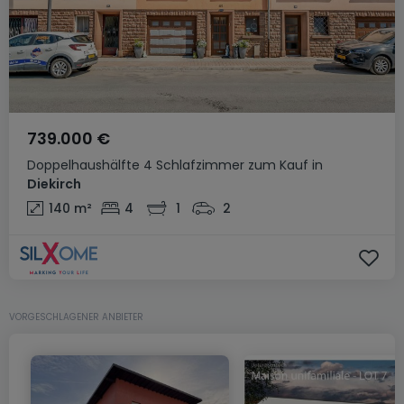
739.000 €
Doppelhaushälfte
4 Schlafzimmer
zum Kauf
in
Diekirch
140
m²
4
1
2
VORGESCHLAGENER ANBIETER