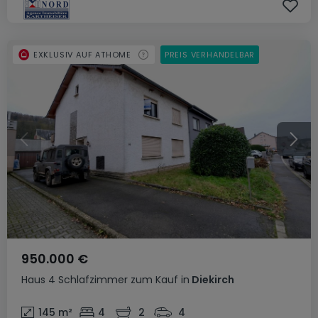
EXKLUSIV AUF ATHOME
PREIS VERHANDELBAR
950.000 €
Haus
4 Schlafzimmer
zum Kauf
in
Diekirch
145
m²
4
2
4