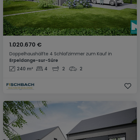
1.020.670 €
Doppelhaushälfte
4 Schlafzimmer
zum Kauf
in
Erpeldange-sur-Sûre
240
m²
4
2
2