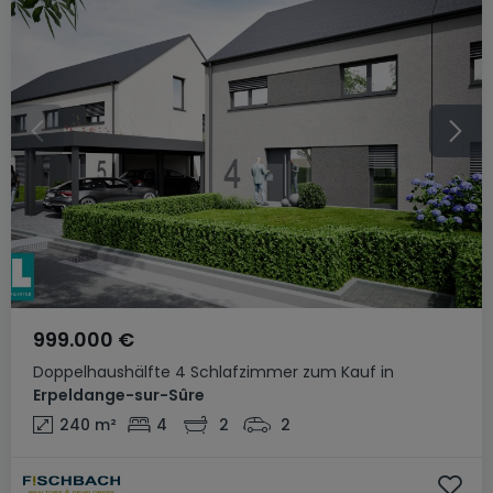
999.000 €
Doppelhaushälfte
4 Schlafzimmer
zum Kauf
in
Erpeldange-sur-Sûre
240
m²
4
2
2