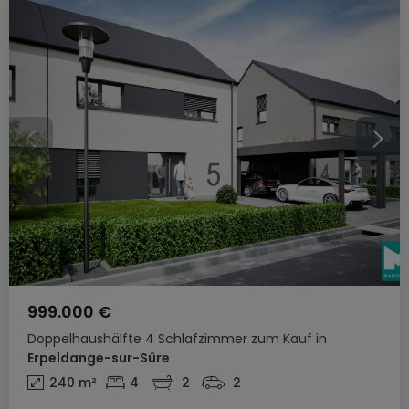
999.000 €
Doppelhaushälfte
4 Schlafzimmer
zum Kauf
in
Erpeldange-sur-Sûre
240
m²
4
2
2