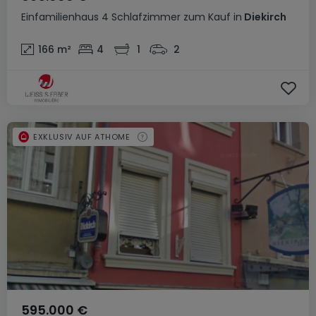
Einfamilienhaus
4 Schlafzimmer
zum Kauf
in
Diekirch
166
m²
4
1
2
EXKLUSIV AUF ATHOME
595.000 €