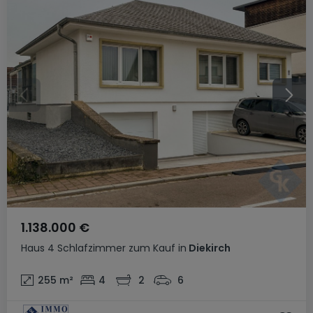
1.138.000 €
Haus
4 Schlafzimmer
zum Kauf
in
Diekirch
255
m²
4
2
6