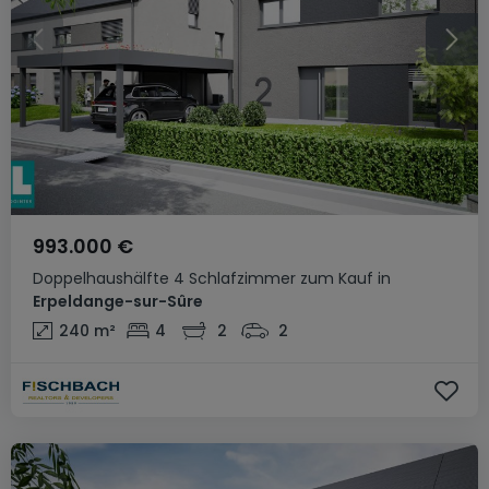
993.000 €
Doppelhaushälfte
4 Schlafzimmer
zum Kauf
in
Erpeldange-sur-Sûre
240
m²
4
2
2