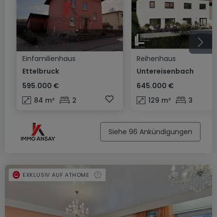
Einfamilienhaus
Reihenhaus
Ettelbruck
Untereisenbach
595.000 €
645.000 €
84
m²
2
129
m²
3
Siehe 96 Ankündigungen
EXKLUSIV AUF ATHOME