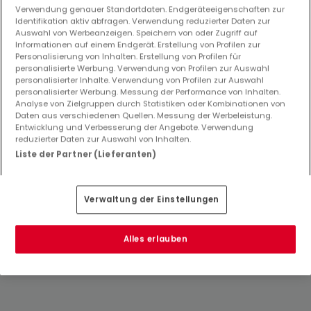
Verwendung genauer Standortdaten. Endgeräteeigenschaften zur
Identifikation aktiv abfragen. Verwendung reduzierter Daten zur
Auswahl von Werbeanzeigen. Speichern von oder Zugriff auf
Informationen auf einem Endgerät. Erstellung von Profilen zur
Personalisierung von Inhalten. Erstellung von Profilen für
personalisierte Werbung. Verwendung von Profilen zur Auswahl
personalisierter Inhalte. Verwendung von Profilen zur Auswahl
personalisierter Werbung. Messung der Performance von Inhalten.
Analyse von Zielgruppen durch Statistiken oder Kombinationen von
Daten aus verschiedenen Quellen. Messung der Werbeleistung.
Entwicklung und Verbesserung der Angebote. Verwendung
reduzierter Daten zur Auswahl von Inhalten.
595.000 €
Liste der Partner (Lieferanten)
Haus
4 Schlafzimmer
zum Kauf
in
Diekirch
Verwaltung der Einstellungen
122
m²
4
1
1
Alles erlauben