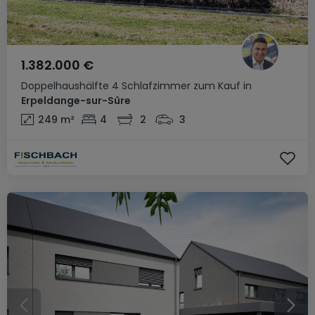
1.382.000 €
Doppelhaushälfte
4 Schlafzimmer
zum Kauf
in
Erpeldange-sur-Sûre
249
m²
4
2
3