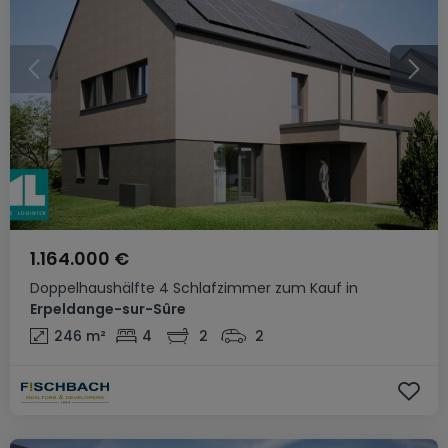
1.164.000 €
Doppelhaushälfte
4 Schlafzimmer
zum Kauf
in
Erpeldange-sur-Sûre
246
m²
4
2
2