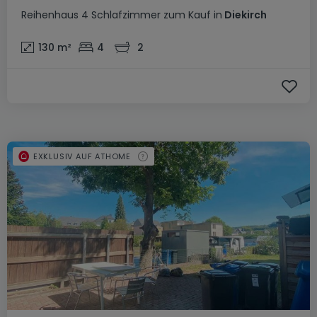
Reihenhaus
4 Schlafzimmer
zum Kauf
in
Diekirch
130
m²
4
2
EXKLUSIV AUF ATHOME