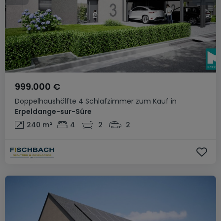
999.000 €
Doppelhaushälfte
4 Schlafzimmer
zum Kauf
in
Erpeldange-sur-Sûre
240
m²
4
2
2