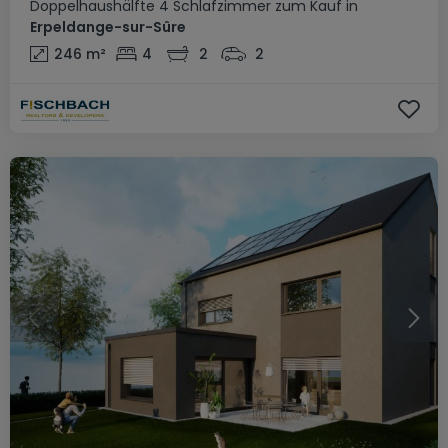
Doppelhaushälfte
4 Schlafzimmer
zum Kauf
in
Erpeldange-sur-Sûre
246
m²
4
2
2