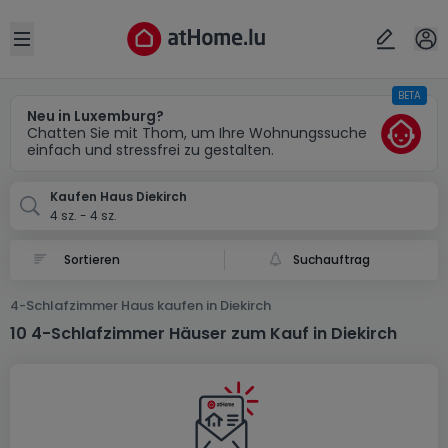
Ort
Abbrechen
ok
Open sidebar
BETA
Diekirch
Neu in Luxemburg?
Chatten Sie mit Thom, um Ihre Wohnungssuche
einfach und stressfrei zu gestalten.
Kaufen Haus Diekirch
4 sz. - 4 sz.
Suchauftrag
4-Schlafzimmer Haus kaufen in Diekirch
10 4-Schlafzimmer Häuser zum Kauf in Diekirch