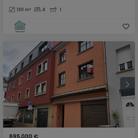
130
m²
4
1
695.000 €