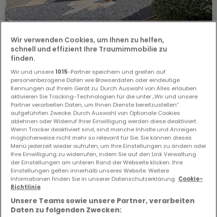
Wir verwenden Cookies, um Ihnen zu helfen,
schnell und effizient Ihre Traumimmobilie zu
finden.
1.495.000 €
Wir und unsere
1015
-Partner speichern und greifen auf
personenbezogene Daten wie Browserdaten oder eindeutige
Kennungen auf Ihrem Gerät zu. Durch Auswahl von Alles erlauben
Haus
4 Schlafzimmer
zum Kauf
in
Diekirch
aktivieren Sie Tracking-Technologien für die unter „Wir und unsere
Partner verarbeiten Daten, um Ihnen Dienste bereitzustellen“
Nous avons le plaisir de vous présenter en exclusivité
aufgeführten Zwecke. Durch Auswahl von Optionale Cookies
cette magnifique villa individuelle de caractère,
ablehnen oder Widerruf Ihrer Einwilligung werden diese deaktiviert.
idéalement située au bout d'une impasse dans un
Wenn Tracker deaktiviert sind, sind manche Inhalte und Anzeigen
quartier résidentiel particulièrement calme et
möglicherweise nicht mehr so relevant für Sie. Sie können dieses
Menü jederzeit wieder aufrufen, um Ihre Einstellungen zu ändern oder
225
m²
4
4
4
recherché de Diekirch. Profitant d'un emplacement
Ihre Einwilligung zu widerrufen, indem Sie auf den Link Verwaltung
rare et privilégié, cette propriété bénéficie d'une
der Einstellungen am unteren Rand der Webseite klicken. Ihre
superbe vue dégagée sur la campagne environnante,
Einstellungen gelten innerhalb unseres Website. Weitere
garantissant calme absolu, intimité et qualité de vie
Informationen finden Sie in unserer Datenschutzerklärung.
Cookie-
exceptionnelle. Construite en 1990 par l'entreprise
Richtlinie
renommée Leufgen, cette propriété séduit p
Unsere Teams sowie unsere Partner, verarbeiten
Daten zu folgenden Zwecken: