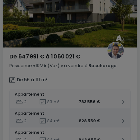
De
547 991 €
à
1 050 021 €
Résidence
« IRMA (Vaz) »
à vendre
à
Bascharage
De 56 à 111
m²
Appartement
2
83
m²
783 556 €
Appartement
2
84
m²
828 559 €
Appartement
2
84
m²
846 655 €