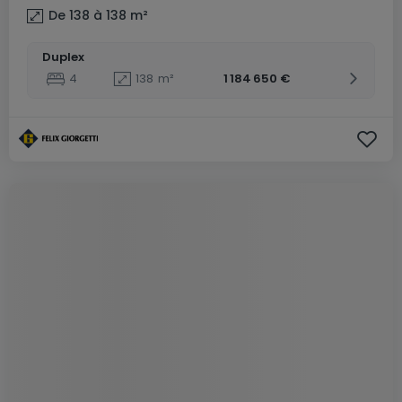
De 138 à 138
m²
Duplex
4
138
m²
1 184 650 €