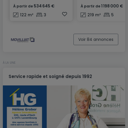
534 645 €
1 198 000 €
À partir de
À partir de
122
m²
3
219
m²
5
Voir 84 annonces
À LA UNE
Service rapide et soigné depuis 1992