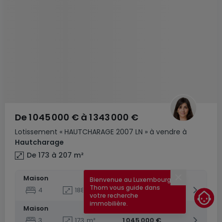
De
1 045 000 €
à
1 343 000 €
Lotissement
« HAUTCHARAGE 2007 LN »
à vendre
à
Hautcharage
De 173 à 207
m²
Maison
Bienvenue au Luxembourg !
Fermer
Thom vous guide dans
4
188
m²
1 198 000 €
votre recherche
immobilière.
Maison
3
173
m²
1 045 000 €