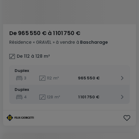
De
965 550 €
à
1 101 750 €
Résidence
« GRAVEL »
à vendre
à
Bascharage
De 112 à 128
m²
Duplex
3
112
m²
965 550 €
Duplex
4
128
m²
1 101 750 €