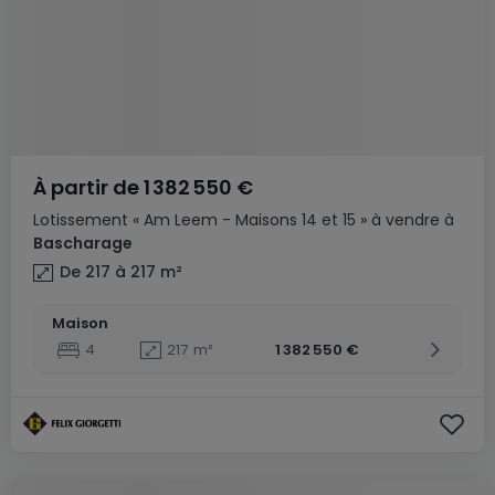
À partir de
1 382 550 €
Lotissement
« Am Leem - Maisons 14 et 15 »
à vendre
à
Bascharage
De 217 à 217
m²
Maison
4
217
m²
1 382 550 €