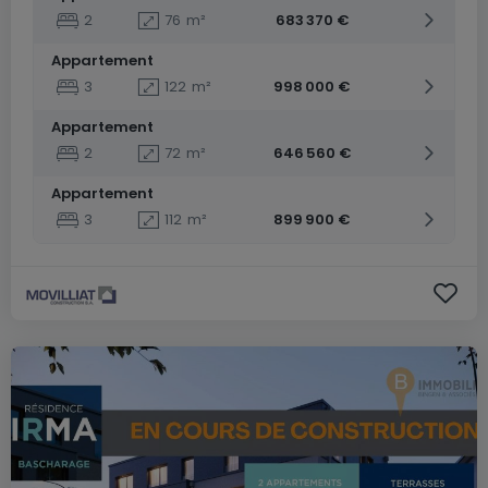
2
76
m²
683 370 €
Appartement
3
122
m²
998 000 €
Appartement
2
72
m²
646 560 €
Appartement
3
112
m²
899 900 €