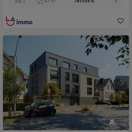
2
83
m²
783 556 €