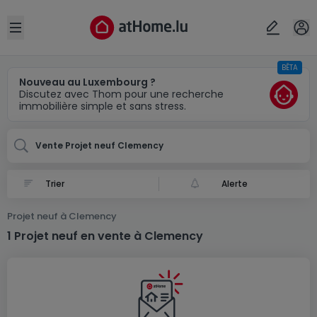
Localité(s)
Annuler
OK
Open sidebar
BÊTA
Clemency
Nouveau au Luxembourg ?
Discutez avec Thom pour une recherche
immobilière simple et sans stress.
Vente Projet neuf Clemency
Alerte
Projet neuf à Clemency
1 Projet neuf en vente à Clemency