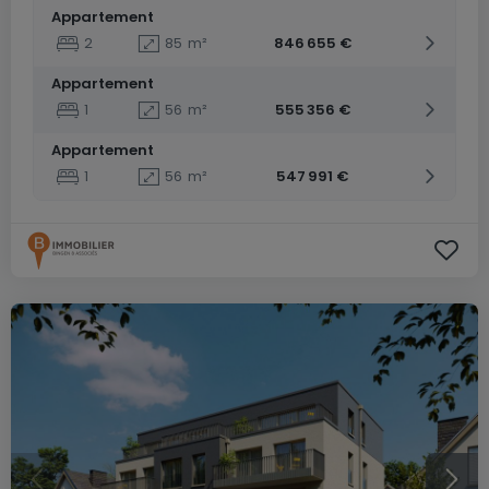
Appartement
2
85
m²
846 655 €
Appartement
1
56
m²
555 356 €
Appartement
1
56
m²
547 991 €