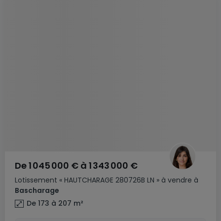
De
1 045 000 €
à
1 343 000 €
Lotissement
« HAUTCHARAGE 280726B LN »
à vendre
à
Bascharage
De 173 à 207
m²