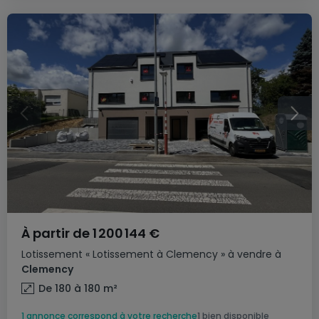
À partir de
1 200 144 €
Lotissement
« Lotissement à Clemency »
à vendre
à
Clemency
De 180 à 180
m²
1 annonce correspond à votre recherche
1 bien disponible