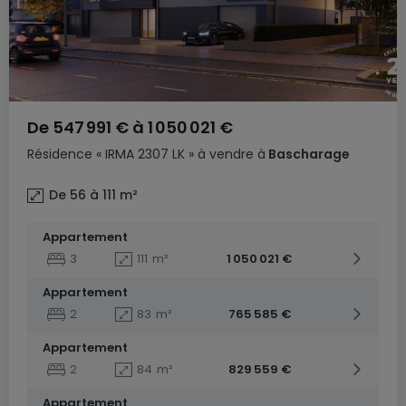
De
547 991 €
à
1 050 021 €
Résidence
« IRMA 2307 LK »
à vendre
à
Bascharage
De 56 à 111
m²
Appartement
3
111
m²
1 050 021 €
Appartement
2
83
m²
765 585 €
Appartement
2
84
m²
829 559 €
Appartement