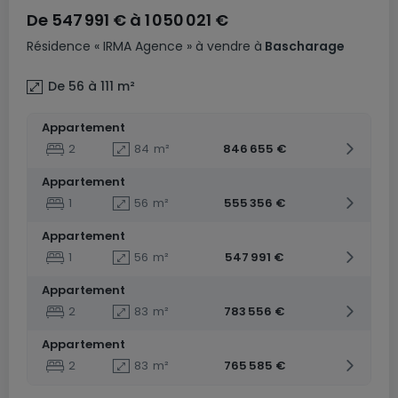
De
547 991 €
à
1 050 021 €
Résidence
« IRMA Agence »
à vendre
à
Bascharage
De 56 à 111
m²
Appartement
2
84
m²
846 655 €
Appartement
1
56
m²
555 356 €
Appartement
1
56
m²
547 991 €
Appartement
2
83
m²
783 556 €
Appartement
2
83
m²
765 585 €