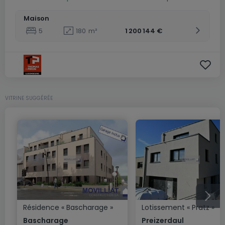
Maison
5
180
m²
1 200 144 €
VITRINE SUGGÉRÉE
Résidence
« Bascharage »
Lotissement
« Pratz »
Bascharage
Preizerdaul