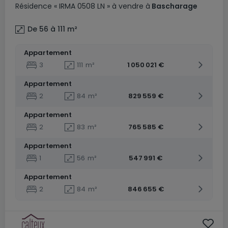
Résidence
« IRMA 0508 LN »
à vendre
à
Bascharage
De 56 à 111
m²
Appartement
3
111
m²
1 050 021 €
Appartement
2
84
m²
829 559 €
Appartement
2
83
m²
765 585 €
Appartement
1
56
m²
547 991 €
Appartement
2
84
m²
846 655 €