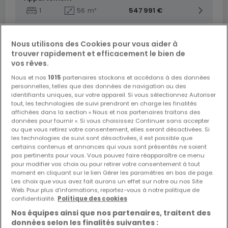
1
56
m²
547 991 €
Appartement
2
84
m²
846 655 €
Nous utilisons des Cookies pour vous aider à
trouver rapidement et efficacement le bien de
vos rêves.
Nous et nos
1015
partenaires stockons et accédons à des données
personnelles, telles que des données de navigation ou des
identifiants uniques, sur votre appareil. Si vous sélectionnez Autoriser
tout, les technologies de suivi prendront en charge les finalités
affichées dans la section « Nous et nos partenaires traitons des
données pour fournir ». Si vous choisissez Continuer sans accepter
ou que vous retirez votre consentement, elles seront désactivées. Si
les technologies de suivi sont désactivées, il est possible que
certains contenus et annonces qui vous sont présentés ne soient
pas pertinents pour vous. Vous pouvez faire réapparaître ce menu
pour modifier vos choix ou pour retirer votre consentement à tout
moment en cliquant sur le lien Gérer les paramètres en bas de page.
Les choix que vous avez fait aurons un effet sur notre ou nos Site
Web. Pour plus d’informations, reportez-vous à notre politique de
confidentialité.
Politique des cookies
Nos équipes ainsi que nos partenaires, traitent des
données selon les finalités suivantes :