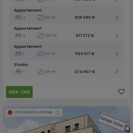
Appartement
2
82
m²
625 390 €
Appartement
3
126
m²
917 272 €
Appartement
1
69
m²
524 217 €
Studio
-
46
m²
374 907 €
EXCLUSIVITÉ ATHOME