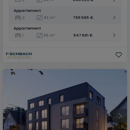
Appartement
2
83
m²
765 585 €
Appartement
1
56
m²
547 991 €