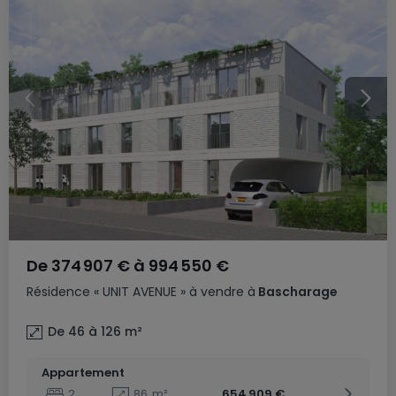
De
374 907 €
à
994 550 €
Résidence
« UNIT AVENUE »
à vendre
à
Bascharage
De 46 à 126
m²
Appartement
2
86
m²
654 909 €