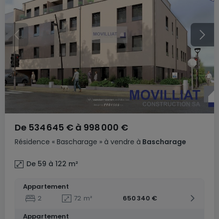
De
534 645 €
à
998 000 €
Résidence
« Bascharage »
à vendre
à
Bascharage
De 59 à 122
m²
Appartement
2
72
m²
650 340 €
Appartement