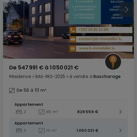
De
547 991 €
à
1 050 021 €
Résidence
« BAS-RES-2025 »
à vendre
à
Bascharage
De 56 à 111
m²
Appartement
2
85
m²
828 559 €
Appartement
3
111
m²
1 050 021 €