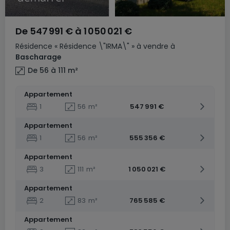
De
547 991 €
à
1 050 021 €
Résidence
« Résidence \"IRMA\" »
à vendre
à
Bascharage
De 56 à 111
m²
Appartement
1
56
m²
547 991 €
Appartement
1
56
m²
555 356 €
Appartement
3
111
m²
1 050 021 €
Appartement
2
83
m²
765 585 €
Appartement