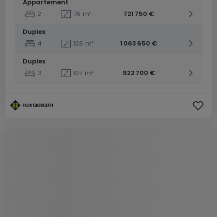
Appartement
2
76
m²
721 750 €
Duplex
4
123
m²
1 063 650 €
Duplex
3
107
m²
922 700 €