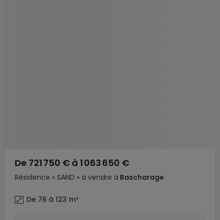
De
721 750 €
à
1 063 650 €
Résidence
« SAND »
à vendre
à
Bascharage
De 76 à 123
m²