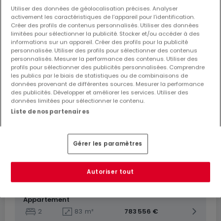
Utiliser des données de géolocalisation précises. Analyser
activement les caractéristiques de l’appareil pour l’identification.
Créer des profils de contenus personnalisés. Utiliser des données
limitées pour sélectionner la publicité. Stocker et/ou accéder à des
informations sur un appareil. Créer des profils pour la publicité
De
547 991 €
à
1 050 021 €
personnalisée. Utiliser des profils pour sélectionner des contenus
personnalisés. Mesurer la performance des contenus. Utiliser des
Résidence
« IRMA 3007 RK »
à vendre
à
Bascharage
profils pour sélectionner des publicités personnalisées. Comprendre
les publics par le biais de statistiques ou de combinaisons de
données provenant de différentes sources. Mesurer la performance
De 56 à 111
m²
des publicités. Développer et améliorer les services. Utiliser des
données limitées pour sélectionner le contenu.
Appartement
Liste de nos partenaires
3
111
m²
1 050 021 €
Appartement
Gérer les paramètres
2
84
m²
829 559 €
Appartement
Autoriser tout
2
83
m²
765 585 €
Appartement
2
83
m²
783 556 €