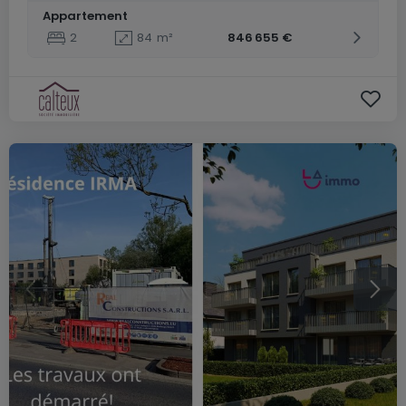
Appartement
2
84
m²
846 655 €