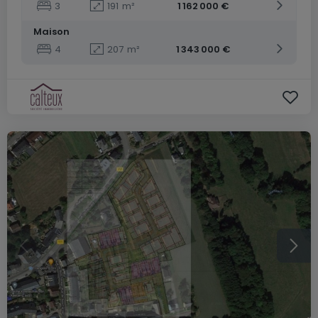
3
191
m²
1 162 000 €
Maison
4
207
m²
1 343 000 €