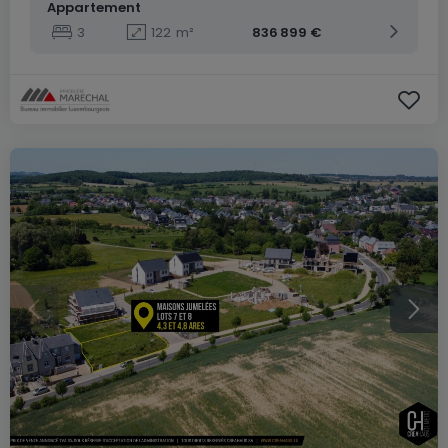
Appartement
3
122
m²
836 899 €