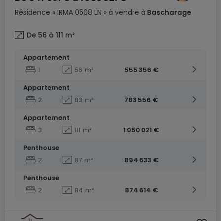
Résidence
« IRMA 0508 LN »
à vendre
à
Bascharage
De 56 à 111
m²
Appartement
1
56
m²
555 356 €
Appartement
2
83
m²
783 556 €
Appartement
3
111
m²
1 050 021 €
Penthouse
2
87
m²
894 633 €
Penthouse
2
84
m²
874 614 €