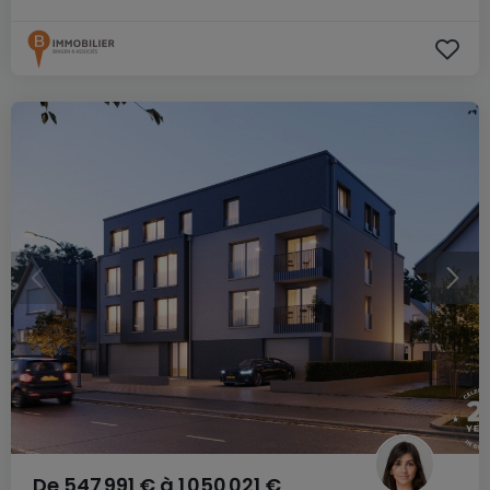
De
547 991 €
à
1 050 021 €