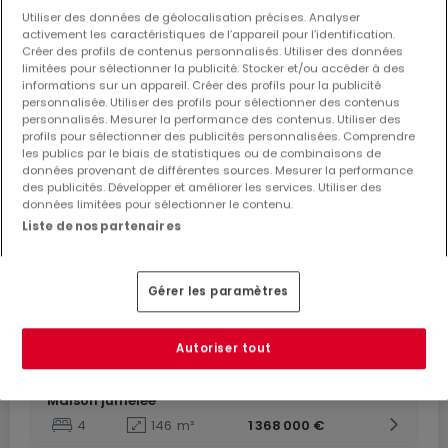
Utiliser des données de géolocalisation précises. Analyser
activement les caractéristiques de l’appareil pour l’identification.
Créer des profils de contenus personnalisés. Utiliser des données
limitées pour sélectionner la publicité. Stocker et/ou accéder à des
informations sur un appareil. Créer des profils pour la publicité
personnalisée. Utiliser des profils pour sélectionner des contenus
personnalisés. Mesurer la performance des contenus. Utiliser des
profils pour sélectionner des publicités personnalisées. Comprendre
De
1 298 000 €
à
1 368 000 €
les publics par le biais de statistiques ou de combinaisons de
données provenant de différentes sources. Mesurer la performance
Lotissement
« SPR-LOT-2025 »
à vendre
à
Sprinkange
des publicités. Développer et améliorer les services. Utiliser des
données limitées pour sélectionner le contenu.
Liste de nos partenaires
De 146 à 146
m²
Maison jumelée
Gérer les paramètres
4
146
m²
1 358 000 €
Maison jumelée
Autoriser tout
4
146
m²
1 298 000 €
Maison jumelée
4
146
m²
1 368 000 €