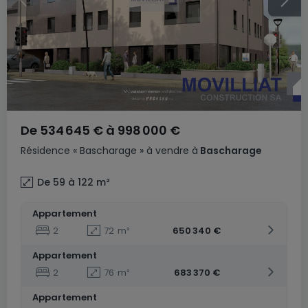
De
534 645 €
à
998 000 €
Résidence
« Bascharage »
à vendre
à
Bascharage
De 59 à 122
m²
Appartement
2
72
m²
650 340 €
Appartement
2
76
m²
683 370 €
Appartement