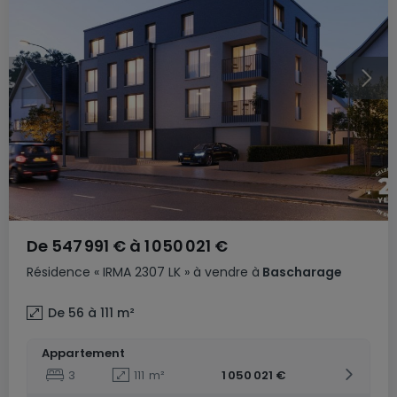
De
547 991 €
à
1 050 021 €
Résidence
« IRMA 2307 LK »
à vendre
à
Bascharage
De 56 à 111
m²
Appartement
3
111
m²
1 050 021 €