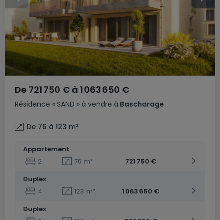
De
721 750 €
à
1 063 650 €
Résidence
« SAND »
à vendre
à
Bascharage
De 76 à 123
m²
Appartement
2
76
m²
721 750 €
Duplex
4
123
m²
1 063 650 €
Duplex