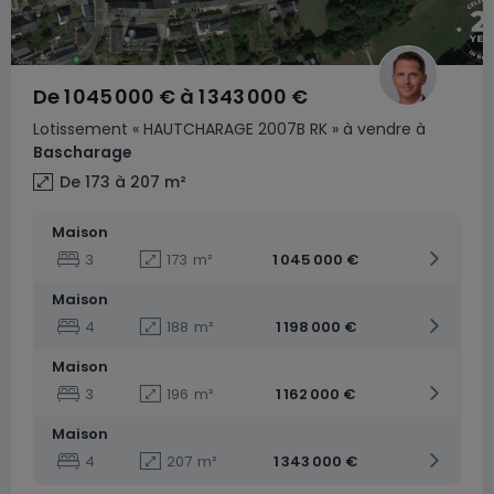
De
1 045 000 €
à
1 343 000 €
Lotissement
« HAUTCHARAGE 2007B RK »
à vendre
à
Bascharage
De 173 à 207
m²
Maison
3
173
m²
1 045 000 €
Maison
4
188
m²
1 198 000 €
Maison
3
196
m²
1 162 000 €
Maison
4
207
m²
1 343 000 €