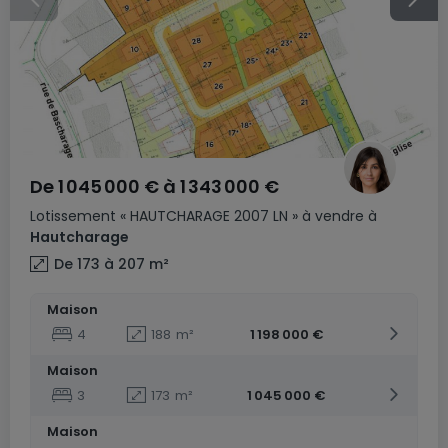
De
1 045 000 €
à
1 343 000 €
Lotissement
« HAUTCHARAGE 2007 LN »
à vendre
à
Hautcharage
De 173 à 207
m²
Maison
4
188
m²
1 198 000 €
Maison
3
173
m²
1 045 000 €
Maison