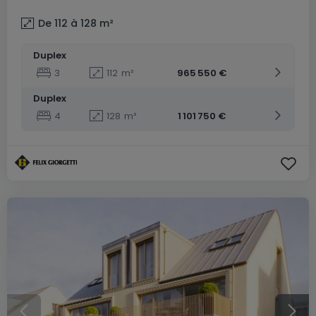
De 112 à 128
m²
Duplex
3
112
m²
965 550 €
Duplex
4
128
m²
1 101 750 €