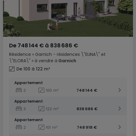
De
748 144 €
à
838 686 €
Résidence
« Garnich - résidences \"ELINA\" et
\"ELORA\" »
à vendre
à
Garnich
De 100 à 122
m²
Appartement
2
100
m²
748 144 €
Appartement
3
122
m²
838 686 €
Appartement
2
101
m²
748 918 €