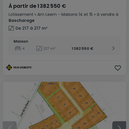
À partir de
1 382 550 €
Lotissement
« Am Leem - Maisons 14 et 15 »
à vendre
à
Bascharage
De 217 à 217
m²
Maison
4
217
m²
1 382 550 €