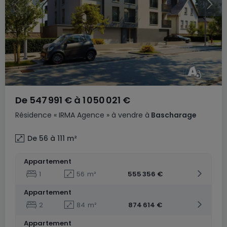
De
547 991 €
à
1 050 021 €
Résidence
« IRMA Agence »
à vendre
à
Bascharage
De 56 à 111
m²
Appartement
1
56
m²
555 356 €
Appartement
2
84
m²
874 614 €
Appartement