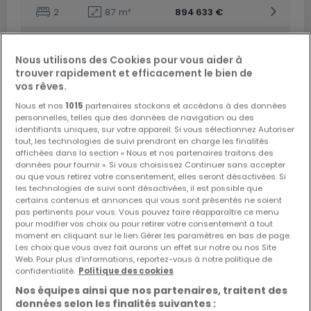
2
87
m²
894 633 €
Appartement
2
83
m²
783 556 €
Nous utilisons des Cookies pour vous aider à
trouver rapidement et efficacement le bien de
Appartement
vos rêves.
3
111
m²
1 050 021 €
Nous et nos
1015
partenaires stockons et accédons à des données
personnelles, telles que des données de navigation ou des
identifiants uniques, sur votre appareil. Si vous sélectionnez Autoriser
tout, les technologies de suivi prendront en charge les finalités
affichées dans la section « Nous et nos partenaires traitons des
données pour fournir ». Si vous choisissez Continuer sans accepter
ou que vous retirez votre consentement, elles seront désactivées. Si
les technologies de suivi sont désactivées, il est possible que
certains contenus et annonces qui vous sont présentés ne soient
pas pertinents pour vous. Vous pouvez faire réapparaître ce menu
pour modifier vos choix ou pour retirer votre consentement à tout
moment en cliquant sur le lien Gérer les paramètres en bas de page.
Les choix que vous avez fait aurons un effet sur notre ou nos Site
Web. Pour plus d’informations, reportez-vous à notre politique de
confidentialité.
Politique des cookies
Nos équipes ainsi que nos partenaires, traitent des
données selon les finalités suivantes :