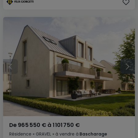
De
965 550 €
à
1 101 750 €
Résidence
« GRAVEL »
à vendre
à
Bascharage