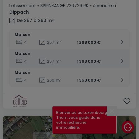
Lotissement
« SPRINKANGE 220726 RK »
à vendre
à
Dippach
De 257 à 260
m²
Maison
4
257
m²
1 298 000 €
Maison
4
257
m²
1 368 000 €
Maison
4
260
m²
1 358 000 €
Bienvenue au Luxembourg !
Fermer
Thom vous guide dans
votre recherche
immobilière.