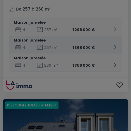
De 257 à 260
m²
Maison jumelée
4
257
m²
1 298 000 €
Maison jumelée
4
257
m²
1 368 000 €
Maison jumelée
4
260
m²
1 358 000 €
DISPONIBLE IMMÉDIATEMENT