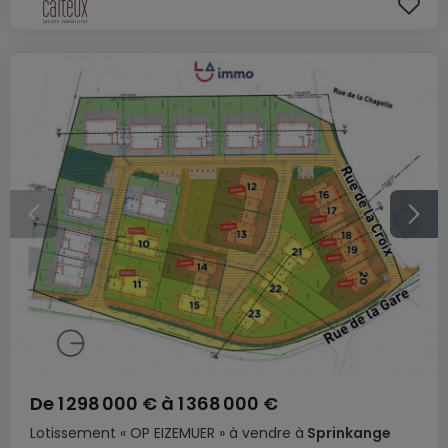
De
1 298 000 €
à
1 368 000 €
Lotissement
« OP EIZEMUER »
à vendre
à
Sprinkange