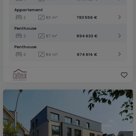
Appartement
2
83
m²
783 556 €
Penthouse
2
87
m²
894 633 €
Penthouse
2
84
m²
874 614 €