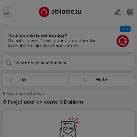
Localité(s)
Annuler
OK
Open sidebar
BÊTA
Dahlem
Nouveau au Luxembourg ?
Discutez avec Thom pour une recherche
immobilière simple et sans stress.
Vente Projet neuf Dahlem
Alerte
Projet neuf à Dahlem
0 Projet neuf en vente à Dahlem