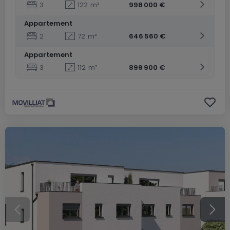
3
122
m²
998 000 €
Appartement
2
72
m²
646 560 €
Appartement
3
112
m²
899 900 €