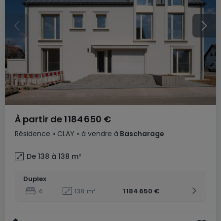
À partir de
1 184 650 €
Résidence
« CLAY »
à vendre
à
Bascharage
De 138 à 138
m²
Duplex
4
138
m²
1 184 650 €