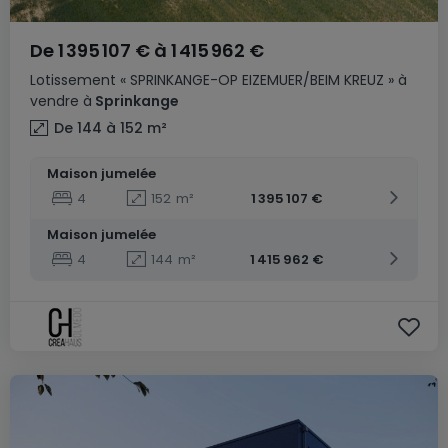
De
1 395 107 €
à
1 415 962 €
Lotissement
« SPRINKANGE-OP EIZEMUER/BEIM KREUZ »
à
vendre
à
Sprinkange
De 144 à 152
m²
Maison jumelée
4
152
m²
1 395 107 €
Maison jumelée
4
144
m²
1 415 962 €