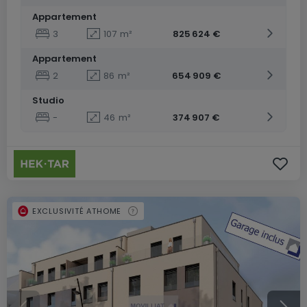
Appartement
3
107
m²
825 624 €
Appartement
2
86
m²
654 909 €
Studio
-
46
m²
374 907 €
EXCLUSIVITÉ ATHOME