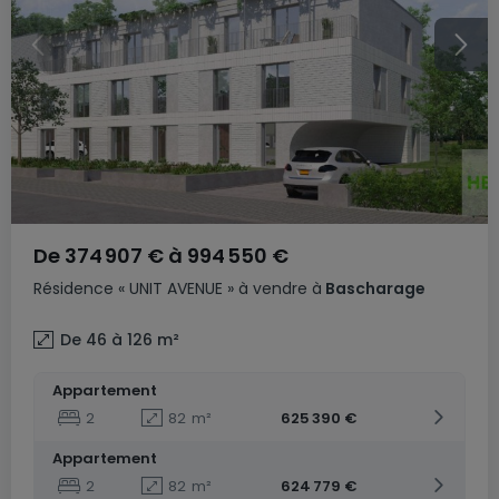
De
374 907 €
à
994 550 €
Résidence
« UNIT AVENUE »
à vendre
à
Bascharage
De 46 à 126
m²
Appartement
2
82
m²
625 390 €
Appartement
2
82
m²
624 779 €