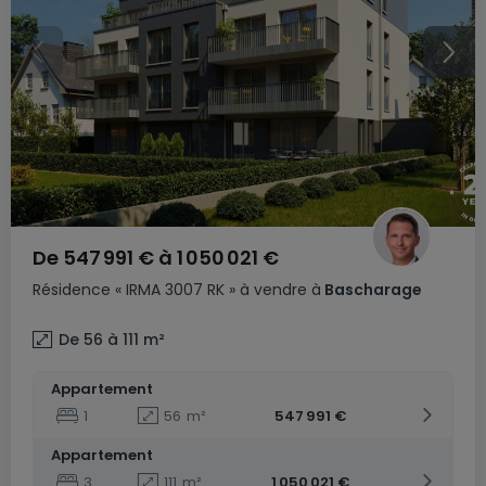
De
547 991 €
à
1 050 021 €
Résidence
« IRMA 3007 RK »
à vendre
à
Bascharage
De 56 à 111
m²
Appartement
1
56
m²
547 991 €
Appartement
3
111
m²
1 050 021 €