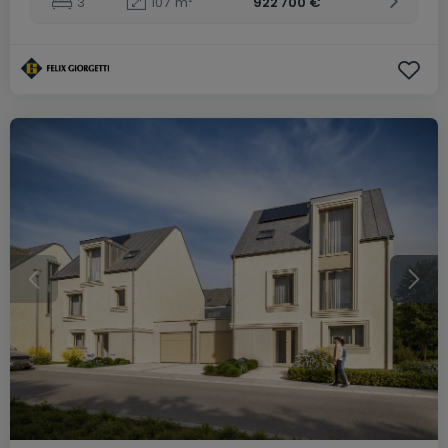
3
107
m²
922 700 €