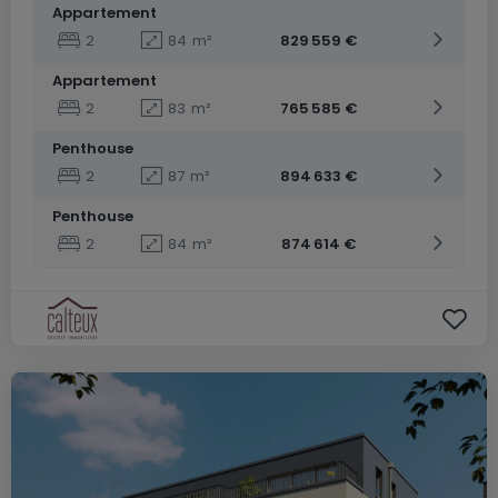
Appartement
2
84
m²
829 559 €
Appartement
2
83
m²
765 585 €
Penthouse
2
87
m²
894 633 €
Penthouse
2
84
m²
874 614 €