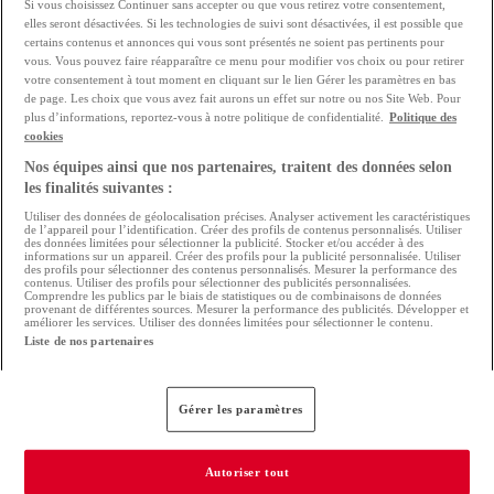
Si vous choisissez Continuer sans accepter ou que vous retirez votre consentement,
elles seront désactivées. Si les technologies de suivi sont désactivées, il est possible que
certains contenus et annonces qui vous sont présentés ne soient pas pertinents pour
vous. Vous pouvez faire réapparaître ce menu pour modifier vos choix ou pour retirer
votre consentement à tout moment en cliquant sur le lien Gérer les paramètres en bas
de page. Les choix que vous avez fait aurons un effet sur notre ou nos Site Web. Pour
plus d’informations, reportez-vous à notre politique de confidentialité.
Politique des
cookies
Nos équipes ainsi que nos partenaires, traitent des données selon
les finalités suivantes :
Utiliser des données de géolocalisation précises. Analyser activement les caractéristiques
de l’appareil pour l’identification. Créer des profils de contenus personnalisés. Utiliser
des données limitées pour sélectionner la publicité. Stocker et/ou accéder à des
informations sur un appareil. Créer des profils pour la publicité personnalisée. Utiliser
des profils pour sélectionner des contenus personnalisés. Mesurer la performance des
contenus. Utiliser des profils pour sélectionner des publicités personnalisées.
Comprendre les publics par le biais de statistiques ou de combinaisons de données
Quels sont les prix de
provenant de différentes sources. Mesurer la performance des publicités. Développer et
améliorer les services. Utiliser des données limitées pour sélectionner le contenu.
l'immobilier en ce moment ?
Liste de nos partenaires
Les prix ralentissent. Les taux d'intérêt augmentent.
Gérer les paramètres
Quelles tendances pour les mois à venir ?
Lire l'analyse
Autoriser tout