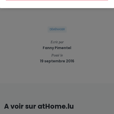
DÉMÉNAGER
Ecrit par
Fanny Pimentel
Posté le
19 septembre 2016
A voir sur atHome.lu