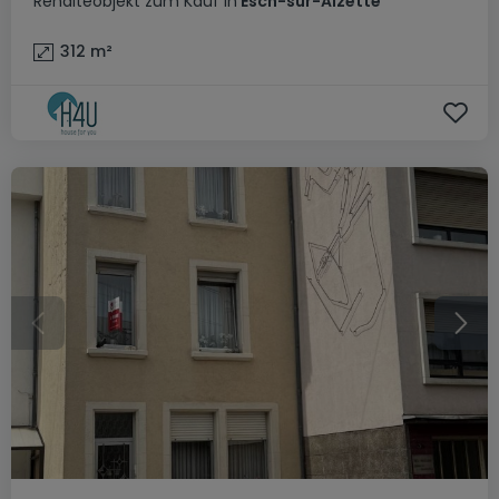
Renditeobjekt
zum Kauf
in
Esch-sur-Alzette
312
m²