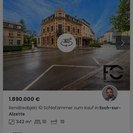
1.890.000 €
Renditeobjekt
10 Schlafzimmer
zum Kauf
in
Esch-sur-
Alzette
342
m²
10
10