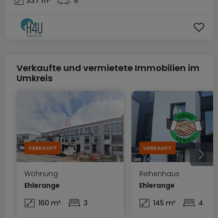
337
m²
6
Verkaufte und vermietete Immobilien im
Umkreis
VERKAUFT
VERKAUFT
Wohnung
Reihenhaus
Ehlerange
Ehlerange
160 m²
3
145 m²
4