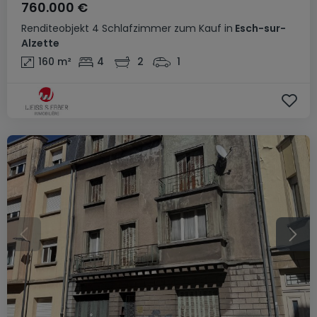
760.000 €
Renditeobjekt
4 Schlafzimmer
zum Kauf
in
Esch-sur-
Alzette
160
m²
4
2
1