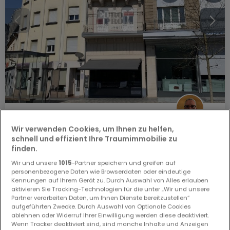
1.200.000 €
Wir verwenden Cookies, um Ihnen zu helfen,
Renditeobjekt
3 Schlafzimmer
zum Kauf
in
Esch-sur-
schnell und effizient Ihre Traumimmobilie zu
Alzette
finden.
210
m²
3
1
2
Wir und unsere
1015
-Partner speichern und greifen auf
personenbezogene Daten wie Browserdaten oder eindeutige
Kennungen auf Ihrem Gerät zu. Durch Auswahl von Alles erlauben
aktivieren Sie Tracking-Technologien für die unter „Wir und unsere
Partner verarbeiten Daten, um Ihnen Dienste bereitzustellen“
aufgeführten Zwecke. Durch Auswahl von Optionale Cookies
ablehnen oder Widerruf Ihrer Einwilligung werden diese deaktiviert.
EXKLUSIV AUF ATHOME
Wenn Tracker deaktiviert sind, sind manche Inhalte und Anzeigen