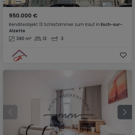
950.000 €
Renditeobjekt
13 Schlafzimmer
zum Kauf
in
Esch-sur-
Alzette
380
m²
13
3