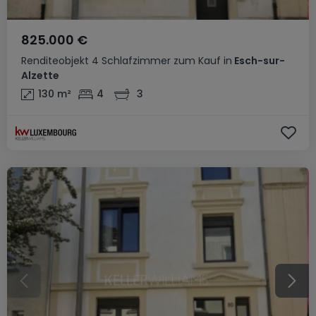
825.000 €
Renditeobjekt
4 Schlafzimmer
zum Kauf
in
Esch-sur-
Alzette
130
m²
4
3