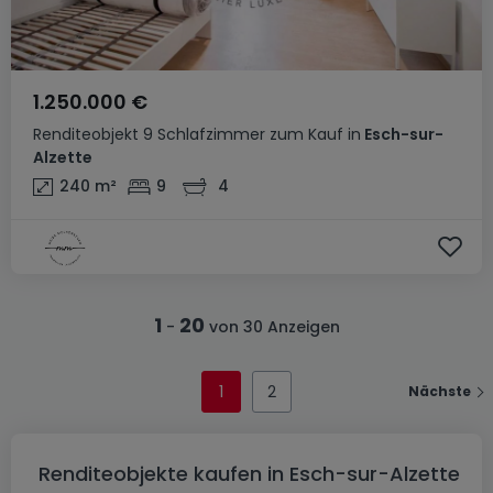
1.250.000 €
Renditeobjekt
9 Schlafzimmer
zum Kauf
in
Esch-sur-
Alzette
240
m²
9
4
1
20
-
von 30 Anzeigen
1
2
Nächste
Renditeobjekte kaufen in Esch-sur-Alzette