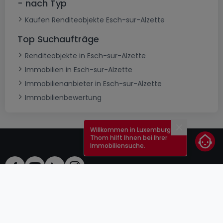
- nach Typ
Kaufen Renditeobjekte Esch-sur-Alzette
Top Suchaufträge
Renditeobjekte in Esch-sur-Alzette
Immobilien in Esch-sur-Alzette
Immobilienanbieter in Esch-sur-Alzette
Immobilienbewertung
Willkommen in Luxemburg!
Schließen
Thom hilft Ihnen bei Ihrer
Immobiliensuche.
AGB
atHomeGroup
Verkaufsbedingungen
Kontakt
DSA
Anbieter
Impressum
Datenschutzerklärung