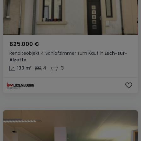
825.000 €
Renditeobjekt
4 Schlafzimmer
zum Kauf
in
Esch-sur-
Alzette
130
m²
4
3