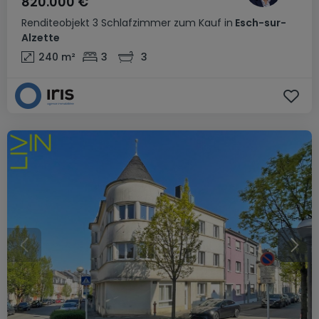
820.000 €
Renditeobjekt
3 Schlafzimmer
zum Kauf
in
Esch-sur-
Alzette
240
m²
3
3