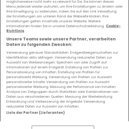
möglicherweise nicht mehr so relevant für Sie. Sie können dieses
Menü jederzeit wieder aufrufen, um Ihre Einstellungen zu ändern oder
Ihre Einwilligung zu widerrufen, indem Sie auf den Link Verwaltung
der Einstellungen am unteren Rand der Webseite klicken. Ihre
Einstellungen gelten innerhalb unseres Website. Weitere
Informationen finden Sie in unserer Datenschutzerklärung.
Cookie-
Richtlinie
Unsere Teams sowie unsere Partner, verarbeiten
Daten zu folgenden Zwecken:
Verwendung genauer Standortdaten. Endgeräteeigenschaften zur
Identifikation aktiv abfragen. Verwendung reduzierter Daten zur
Auswahl von Werbeanzeigen. Speichern von oder Zugriff auf
Informationen auf einem Endgerät. Erstellung von Profilen zur
Personalisierung von Inhalten. Erstellung von Profilen für
personalisierte Werbung. Verwendung von Profilen zur Auswahl
personalisierter Inhalte. Verwendung von Profilen zur Auswahl
personalisierter Werbung. Messung der Performance von Inhalten.
1.425.000 €
Analyse von Zielgruppen durch Statistiken oder Kombinationen von
Daten aus verschiedenen Quellen. Messung der Werbeleistung.
Renditeobjekt
zum Kauf
in
Esch-sur-Alzette
Entwicklung und Verbesserung der Angebote. Verwendung
reduzierter Daten zur Auswahl von Inhalten.
307
m²
Liste der Partner (Lieferanten)