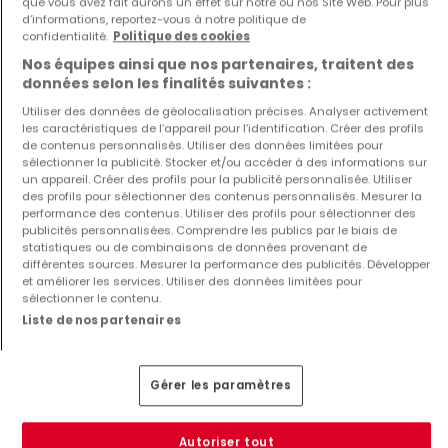
que vous avez fait aurons un effet sur notre ou nos Site Web. Pour plus
d’informations, reportez-vous à notre politique de
confidentialité.
Politique des cookies
Appartement
Appartement
Nos équipes ainsi que nos partenaires, traitent des
Sandweiler
Hesperange
données selon les finalités suivantes :
745 000 €
898 000 €
Utiliser des données de géolocalisation précises. Analyser activement
les caractéristiques de l’appareil pour l’identification. Créer des profils
2
85 m²
3
135 m²
de contenus personnalisés. Utiliser des données limitées pour
sélectionner la publicité. Stocker et/ou accéder à des informations sur
un appareil. Créer des profils pour la publicité personnalisée. Utiliser
des profils pour sélectionner des contenus personnalisés. Mesurer la
performance des contenus. Utiliser des profils pour sélectionner des
publicités personnalisées. Comprendre les publics par le biais de
statistiques ou de combinaisons de données provenant de
différentes sources. Mesurer la performance des publicités. Développer
et améliorer les services. Utiliser des données limitées pour
sélectionner le contenu.
Liste de nos partenaires
Appartement
Appartement
Alzingen
Alzingen
950 000 €
898 000 €
Gérer les paramètres
2
84 m²
3
135 m²
Autoriser tout