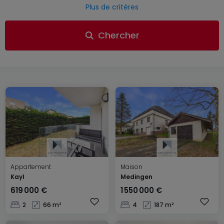
Plus de critères
Chercher
Appartement
Maison
Kayl
Medingen
619 000 €
1 550 000 €
2
66 m²
4
187 m²