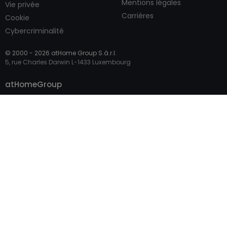
Mentions légales
Vie privée
Carrières
Cookie
Cybercriminalité
© 2000 -
2026
atHome Group S.à.r.l.
5, rue Charles Darwin L-1433 Luxembourg
Appeler l'agent
Envoyer un email
atHomeGroup
Particulier
Accès professionnel
Sites internationaux