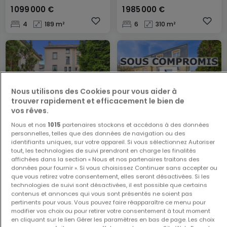
1 099 000 €
1 985 000 €
4
189 m²
6
310 m²
Nous utilisons des Cookies pour vous aider à
trouver rapidement et efficacement le bien de
vos rêves.
Maison
Appartement
Nous et nos
1015
partenaires stockons et accédons à des données
Howald
Hesperange
personnelles, telles que des données de navigation ou des
identifiants uniques, sur votre appareil. Si vous sélectionnez Autoriser
1 199 999 €
950 000 €
tout, les technologies de suivi prendront en charge les finalités
affichées dans la section « Nous et nos partenaires traitons des
4
145 m²
2
100 m²
données pour fournir ». Si vous choisissez Continuer sans accepter ou
que vous retirez votre consentement, elles seront désactivées. Si les
technologies de suivi sont désactivées, il est possible que certains
contenus et annonces qui vous sont présentés ne soient pas
pertinents pour vous. Vous pouvez faire réapparaître ce menu pour
modifier vos choix ou pour retirer votre consentement à tout moment
en cliquant sur le lien Gérer les paramètres en bas de page. Les choix