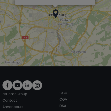
CGU
atHomeGroup
CGV
Contact
DSA
Annonceurs