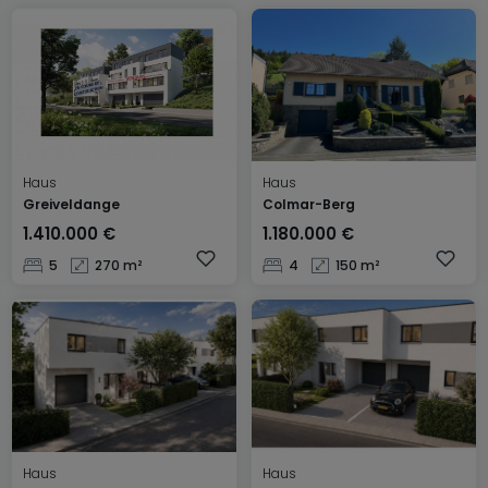
Haus
Haus
Greiveldange
Colmar-Berg
1.410.000 €
1.180.000 €
5
270 m²
4
150 m²
Haus
Haus