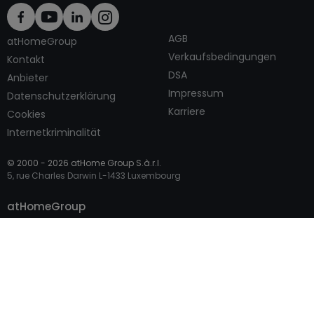
AGB
atHomeGroup
Verkaufsbedingungen
Kontakt
DSA
Anbieter
Impressum
Datenschutzerklärung
Karriere
Cookies
Internetkriminalität
© 2000 -
2026
atHome Group S.à.r.l.
5, rue Charles Darwin L-1433 Luxembourg
Kontaktieren
atHomeGroup
Privatperson
Profi-Zugang