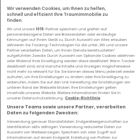
Wir verwenden Cookies, um Ihnen zu helfen,
schnell und effizient Ihre Traumimmobilie zu
finden.
Haus
Haus
Bascharage
Bascharage
Wir und unsere
1015
-Partner speichern und greifen auf
personenbezogene Daten wie Browserdaten oder eindeutige
1.390.000 €
1.265.000 €
Kennungen auf Ihrem Gerät zu. Durch Auswahl von Alles erlauben
aktivieren Sie Tracking-Technologien für die unter „Wir und unsere
5
164,44 m²
4
131,66 m²
Partner verarbeiten Daten, um Ihnen Dienste bereitzustellen“
aufgeführten Zwecke. Durch Auswahl von Optionale Cookies ablehnen
oder Widerruf Ihrer Einwilligung werden diese deaktiviert. Wenn Tracker
deaktiviert sind, sind manche Inhalte und Anzeigen möglicherweise
nicht mehr so relevant für Sie. Sie können dieses Menü jederzeit wieder
aufrufen, um Ihre Einstellungen zu ändern oder Ihre Einwilligung zu
widerrufen, indem Sie auf den Link Verwaltung der Einstellungen am
unteren Rand der Webseite klicken. Ihre Einstellungen gelten
innerhalb unseres Website. Weitere Informationen finden Sie in
unserer Datenschutzerklärung.
Cookie-Richtlinie
Haus
Haus
Unsere Teams sowie unsere Partner, verarbeiten
Daten zu folgenden Zwecken:
Born
Born
921.276 €
921.276 €
Verwendung genauer Standortdaten. Endgeräteeigenschaften zur
Identifikation aktiv abfragen. Verwendung reduzierter Daten zur
3
133 m²
3
133 m²
Auswahl von Werbeanzeigen. Speichern von oder Zugriff auf
Informationen auf einem Endgerät. Erstellung von Profilen zur