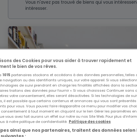
Vous n'avez pas trouvé de biens qui vous intéresse
intéresser.
lisons des Cookies pour vous aider à trouver rapidement et
ment le bien de vos rêves.
os
1015
partenaires stockons et accédons à des données personnelles, telles
navigation ou des identifiants uniques, sur votre appareil. Si vous sélection
echnologies de suivi prendront en charge les finalités affichées dans la sectio
aires traitons des données pour fournir ». Si vous choisissez Continuer sans 
tirez votre consentement, elles seront désactivées. Si les technologies de sui
s, il est possible que certains contenus et annonces qui vous sont présentés
ents pour vous. Vous pouvez faire réapparaître ce menu pour modifier vos choi
tre consentement à tout moment en cliquant sur le lien Gérer les paramètres e
ue vous avez fait aurons un effet sur notre ou nos Site Web. Pour plus d’inform
us à notre politique de confidentialité.
Politique des cookies
pes ainsi que nos partenaires, traitent des données selon 
 suivantes :