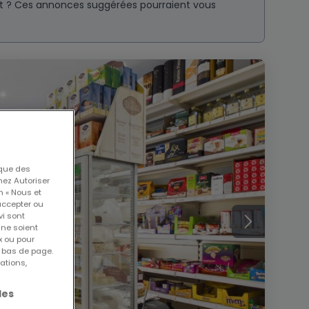
nt ? Ces annonces suggérées pourraient vous
 que des
nez Autoriser
n « Nous et
accepter ou
vi sont
 ne soient
x ou pour
n bas de page.
ations,
les