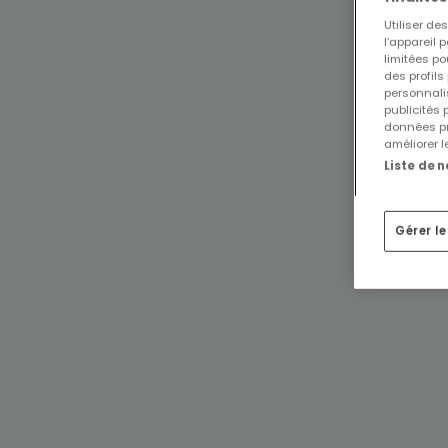
Utiliser d
l’appareil 
limitées po
des profils
personnalis
publicités
données pr
améliorer l
Liste de 
Gérer l