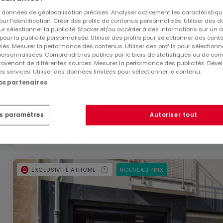
es données de géolocalisation précises. Analyser activement les caractéristiq
pour l’identification. Créer des profils de contenus personnalisés. Utiliser des
ur sélectionner la publicité. Stocker et/ou accéder à des informations sur un a
 pour la publicité personnalisée. Utiliser des profils pour sélectionner des con
és. Mesurer la performance des contenus. Utiliser des profils pour sélectionn
 personnalisées. Comprendre les publics par le biais de statistiques ou de co
ovenant de différentes sources. Mesurer la performance des publicités. Dével
595 000 €
es services. Utiliser des données limitées pour sélectionner le contenu.
nos partenaires
Local commercial
2 pièces
à vendre
à
Luxembourg-B
56
m²
2
es paramètres
Autoriser tout
EXCLUSIVITÉ ATHOME
NOUVEAU PRIX