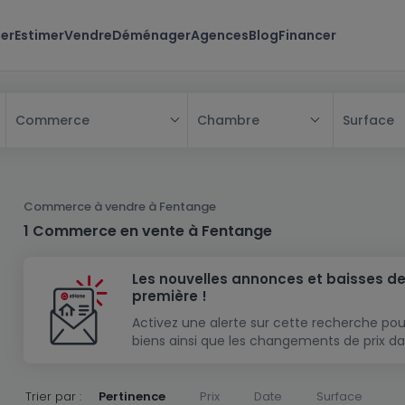
er
Estimer
Vendre
Déménager
Agences
Blog
Financer
Chambre
Surface
Commerce
Tous
Maison
Commerce à vendre à Fentange
Appartement
Maison
1 Commerce en vente à Fentange
Projet neuf
Appartement
Maison individuelle
Les nouvelles annonces et baisses de
Maison à construire
Résidence
Chambre
Maison mitoyenne
première !
Immeuble de rapport
Lotissement
Studio
Maison jumelée
Modèle de maison
Activez une alerte sur cette recherche pou
biens ainsi que les changements de prix da
Terrain
Immeuble de rapport
Penthouse
Terrain + Maison
Villa
Garage - parking
Terrain constructible
Duplex
Maison de maître
Gros-oeuvre
Trier par :
Pertinence
Prix
Date
Surface