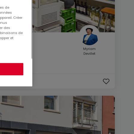
ues de
 données
ppareil. Créer
tenus
er des
mbinaisons de
opper et
Myriam
onnevoie
Devillet