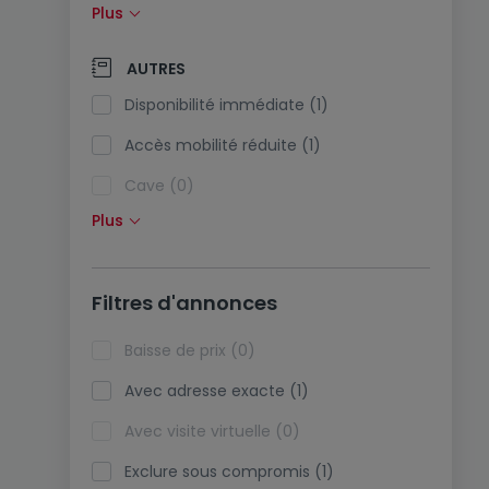
Plus
Panneaux solaires (0)
Pompe à chaleur (0)
AUTRES
Climatisation (0)
Disponibilité immédiate (1)
Fibre optique (0)
Accès mobilité réduite (1)
Cave (0)
Plus
Grenier (0)
Ascenseur (0)
Filtres d'annonces
Viager (0)
Biens de vacances (0)
Baisse de prix (0)
Avec adresse exacte (1)
Avec visite virtuelle (0)
Exclure sous compromis (1)