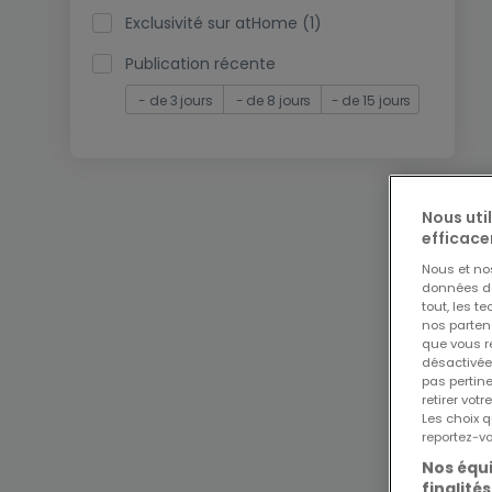
Exclusivité sur atHome (1)
Publication récente
- de 3 jours
- de 8 jours
- de 15 jours
Nous uti
efficace
Nous et n
données de 
tout, les t
nos parten
que vous re
désactivée
pas pertin
retirer vo
Les choix q
reportez-vo
Nos équi
finalités