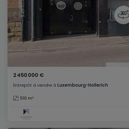
2 450 000 €
Entrepôt
à vendre
à
Luxembourg-Hollerich
510
m²