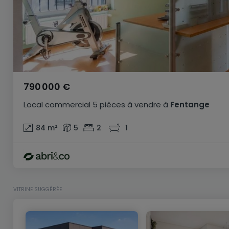
790 000 €
Local commercial
5 pièces
à vendre
à
Fentange
84
m²
5
2
1
VITRINE SUGGÉRÉE