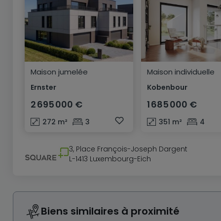
Maison jumelée
Maison individuelle
Ernster
Kobenbour
2 695 000 €
1 685 000 €
272
m²
3
351
m²
4
3, Place François-Joseph Dargent
L-1413 Luxembourg-Eich
Biens similaires à proximité