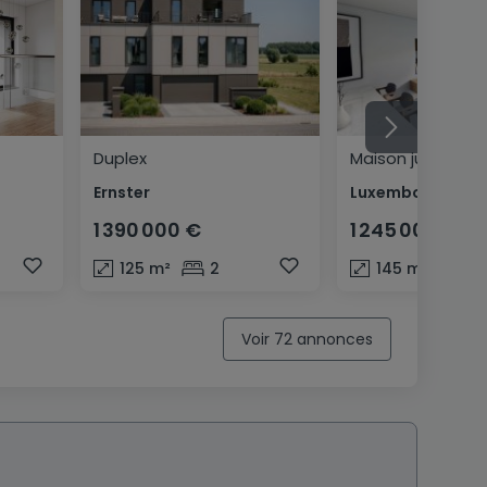
Duplex
Maison jumelée
Ernster
1 390 000 €
1 245 000 €
125
m²
2
145
m²
3
Voir 72 annonces