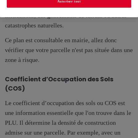
Autoriser tout
risque ». Des zones où peuvent se produire des
inondations, des glissements de terrain ou autres
catastrophes naturelles.
Ce plan est consultable en mairie, allez donc
vérifier que votre parcelle n'est pas située dans une
zone à risque.
Coefficient d’Occupation des Sols
(COS)
Le coefficient d’occupation des sols ou COS est
une information essentielle que l'on trouve dans le
PLU. Il détermine la densité de construction
admise sur une parcelle. Par exemple, avec un