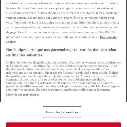
affichées dans la section « Nous et nos partenaires traitons des données pour fournir ».
Si vous choisissez Continuer sans accepter ou que vous retirez votre consentement,
Lire l'analyse
elles seront désactivées. Si les technologies de suivi sont désactivées, il est possible que
certains contenus et annonces qui vous sont présentés ne soient pas pertinents pour
vous. Vous pouvez faire réapparaître ce menu pour modifier vos choix ou pour retirer
votre consentement à tout moment en cliquant sur le lien Gérer les paramètres en bas
de page. Les choix que vous avez fait aurons un effet sur notre ou nos Site Web. Pour
plus d’informations, reportez-vous à notre politique de confidentialité.
Politique des
cookies
Consultez les plans locaux d’urbanisme
Nos équipes ainsi que nos partenaires, traitent des données selon
les finalités suivantes :
(PLU) et autres plans
Utiliser des données de géolocalisation précises. Analyser activement les caractéristiques
de l’appareil pour l’identification. Créer des profils de contenus personnalisés. Utiliser
des données limitées pour sélectionner la publicité. Stocker et/ou accéder à des
Ils sont consultables gratuitement en mairie. Ils
informations sur un appareil. Créer des profils pour la publicité personnalisée. Utiliser
des profils pour sélectionner des contenus personnalisés. Mesurer la performance des
contenus. Utiliser des profils pour sélectionner des publicités personnalisées.
contiennent beaucoup d'informations. Mais ces
Comprendre les publics par le biais de statistiques ou de combinaisons de données
provenant de différentes sources. Mesurer la performance des publicités. Développer et
améliorer les services. Utiliser des données limitées pour sélectionner le contenu.
documents administratifs sont difficiles à
Liste de nos partenaires
interpréter, car très techniques.
Gérer les paramètres
Il peut également être judicieux de vérifier si le
terrain ne se situe pas dans une zone dite « à