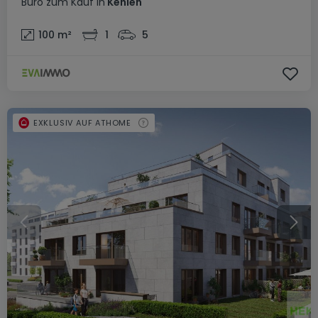
Büro
zum Kauf
in
Kehlen
100
m²
1
5
EXKLUSIV AUF ATHOME