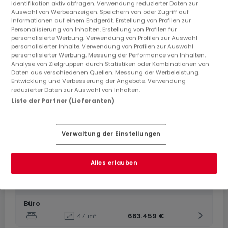
Identifikation aktiv abfragen. Verwendung reduzierter Daten zur
Auswahl von Werbeanzeigen. Speichern von oder Zugriff auf
Informationen auf einem Endgerät. Erstellung von Profilen zur
Personalisierung von Inhalten. Erstellung von Profilen für
personalisierte Werbung. Verwendung von Profilen zur Auswahl
personalisierter Inhalte. Verwendung von Profilen zur Auswahl
personalisierter Werbung. Messung der Performance von Inhalten.
Von
663.459 €
bis
900.000 €
Analyse von Zielgruppen durch Statistiken oder Kombinationen von
Daten aus verschiedenen Quellen. Messung der Werbeleistung.
Wohnanlage
« NYX »
zum Kauf
in
Luxembourg-Belair
Entwicklung und Verbesserung der Angebote. Verwendung
reduzierter Daten zur Auswahl von Inhalten.
Von 47 bis 76
m²
Liste der Partner (Lieferanten)
3 Anzeigen entsprechen Ihrer Suche
4 Anzeigen verfügbar
Verwaltung der Einstellungen
Büro
-
61
m²
721.910 €
Alles erlauben
Büro
-
60
m²
728.614 €
Büro
-
47
m²
663.459 €