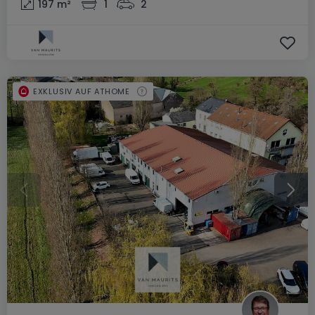
197
m²
1
2
EXKLUSIV AUF ATHOME