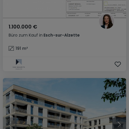
1.100.000 €
Büro
zum Kauf
in
Esch-sur-Alzette
191
m²