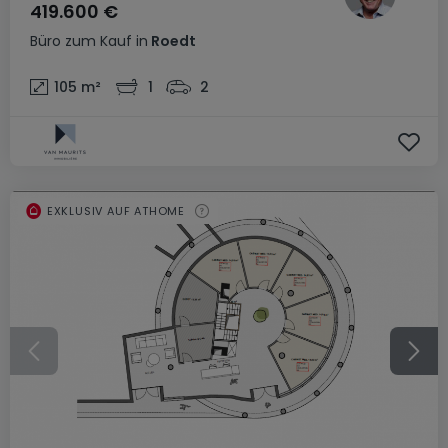
419.600 €
Büro
zum Kauf
in
Roedt
105
m²
1
2
EXKLUSIV AUF ATHOME