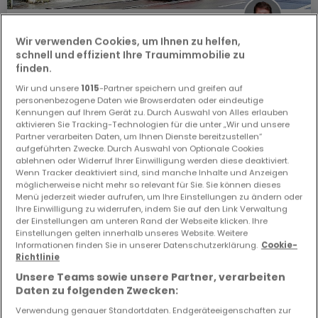
3.200.000 €
Wir verwenden Cookies, um Ihnen zu helfen,
Büro
zum Kauf
in
Luxembourg-Centre Ville
schnell und effizient Ihre Traumimmobilie zu
finden.
230
m²
1
3
Wir und unsere
1015
-Partner speichern und greifen auf
personenbezogene Daten wie Browserdaten oder eindeutige
Kennungen auf Ihrem Gerät zu. Durch Auswahl von Alles erlauben
aktivieren Sie Tracking-Technologien für die unter „Wir und unsere
Partner verarbeiten Daten, um Ihnen Dienste bereitzustellen“
aufgeführten Zwecke. Durch Auswahl von Optionale Cookies
ablehnen oder Widerruf Ihrer Einwilligung werden diese deaktiviert.
EXKLUSIV AUF ATHOME
SOFORT VERFÜGBAR
Wenn Tracker deaktiviert sind, sind manche Inhalte und Anzeigen
möglicherweise nicht mehr so relevant für Sie. Sie können dieses
Menü jederzeit wieder aufrufen, um Ihre Einstellungen zu ändern oder
Ihre Einwilligung zu widerrufen, indem Sie auf den Link Verwaltung
der Einstellungen am unteren Rand der Webseite klicken. Ihre
Einstellungen gelten innerhalb unseres Website. Weitere
Informationen finden Sie in unserer Datenschutzerklärung.
Cookie-
Richtlinie
Unsere Teams sowie unsere Partner, verarbeiten
Daten zu folgenden Zwecken:
Verwendung genauer Standortdaten. Endgeräteeigenschaften zur