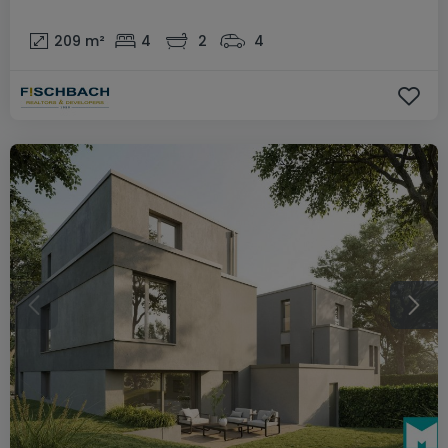
209
m²
4
2
4