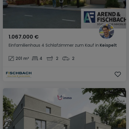
1.067.000 €
Einfamilienhaus
4 Schlafzimmer
zum Kauf
in
Keispelt
201
m²
4
2
2