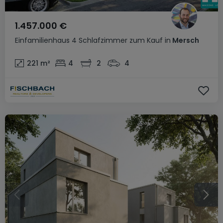
1.457.000 €
Einfamilienhaus
4 Schlafzimmer
zum Kauf
in
Mersch
221
m²
4
2
4