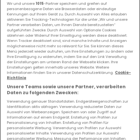
Wir und unsere
1015
-Partner speichern und greifen auf
personenbezogene Daten wie Browserdaten oder eindeutige
Kennungen auf Ihrem Gerät zu. Durch Auswahl von Alles erlauben
aktivieren Sie Tracking-Technologien für die unter „Wir und unsere
Partner verarbeiten Daten, um Ihnen Dienste bereitzustellen“
aufgeführten Zwecke. Durch Auswahl von Optionale Cookies
ablehnen oder Widerruf Ihrer Einwilligung werden diese deaktiviert.
Wenn Tracker deaktiviert sind, sind manche Inhalte und Anzeigen
möglicherweise nicht mehr so relevant für Sie. Sie können dieses
Menü jederzeit wieder aufrufen, um Ihre Einstellungen zu ändern oder
Ihre Einwilligung zu widerrufen, indem Sie auf den Link Verwaltung
der Einstellungen am unteren Rand der Webseite klicken. Ihre
1.462.000 €
Einstellungen gelten innerhalb unseres Website. Weitere
Informationen finden Sie in unserer Datenschutzerklärung.
Cookie-
Einfamilienhaus
4 Schlafzimmer
zum Kauf
in
Mersch
Richtlinie
Unsere Teams sowie unsere Partner, verarbeiten
221
m²
4
2
4
Daten zu folgenden Zwecken:
Verwendung genauer Standortdaten. Endgeräteeigenschaften zur
Identifikation aktiv abfragen. Verwendung reduzierter Daten zur
Auswahl von Werbeanzeigen. Speichern von oder Zugriff auf
Informationen auf einem Endgerät. Erstellung von Profilen zur
Personalisierung von Inhalten. Erstellung von Profilen für
personalisierte Werbung. Verwendung von Profilen zur Auswahl
personalisierter Inhalte. Verwendung von Profilen zur Auswahl
personalisierter Werbung. Messung der Performance von Inhalten.