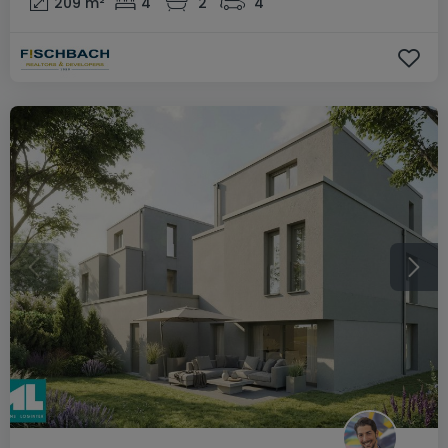
209
m²
4
2
4