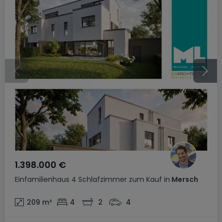
1.398.000 €
Einfamilienhaus
4 Schlafzimmer
zum Kauf
in
Mersch
209
m²
4
2
4