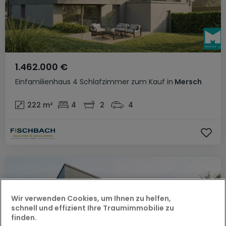
1.462.000 €
Einfamilienhaus
4 Schlafzimmer
zum Kauf
in
Mersch
222
m²
4
2
4
Wir verwenden Cookies, um Ihnen zu helfen,
schnell und effizient Ihre Traumimmobilie zu
finden.