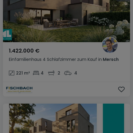
1.422.000 €
Einfamilienhaus
4 Schlafzimmer
zum Kauf
in
Mersch
221
m²
4
2
4