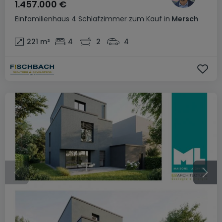
1.457.000 €
Einfamilienhaus
4 Schlafzimmer
zum Kauf
in
Mersch
221
m²
4
2
4