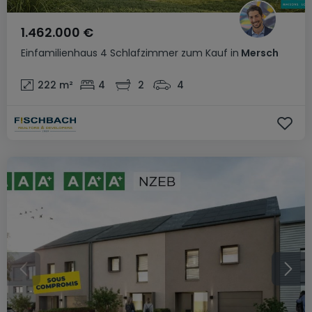
1.462.000 €
Einfamilienhaus
4 Schlafzimmer
zum Kauf
in
Mersch
222
m²
4
2
4