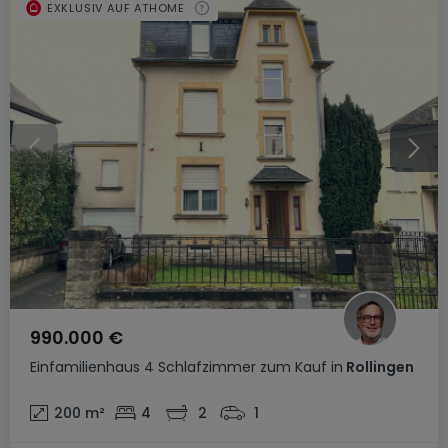
EXKLUSIV AUF ATHOME
990.000 €
Einfamilienhaus
4 Schlafzimmer
zum Kauf
in
Rollingen
200
m²
4
2
1