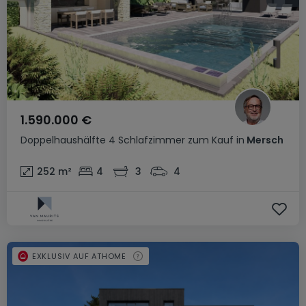
1.590.000 €
Doppelhaushälfte
4 Schlafzimmer
zum Kauf
in
Mersch
252
m²
4
3
4
EXKLUSIV AUF ATHOME