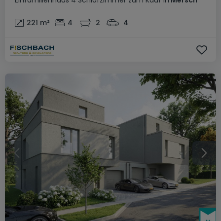
Einfamilienhaus
4 Schlafzimmer
zum Kauf
in
Mersch
221
m²
4
2
4