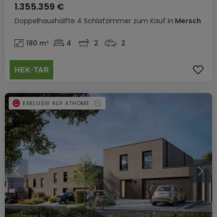
1.355.359 €
Doppelhaushälfte
4 Schlafzimmer
zum Kauf
in
Mersch
180
m²
4
2
2
EXKLUSIV AUF ATHOME