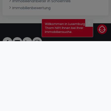
Immobilienanbieter in Schoenfels
Immobilienbewertung
Willkommen in Luxemburg!
Schließen
Thom hilft Ihnen bei Ihrer
Immobiliensuche.
AGB
atHomeGroup
Verkaufsbedingungen
Kontakt
DSA
Anbieter
Impressum
Datenschutzerklärung
Karriere
Cookies
Internetkriminalität
© 2000 -
2026
atHome Group S.à.r.l.
5, rue Charles Darwin L-1433 Luxembourg
atHomeGroup