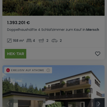
1.393.201 €
Doppelhaushälfte
4 Schlafzimmer
zum Kauf
in
Mersch
168
m²
4
2
2
EXKLUSIV AUF ATHOME