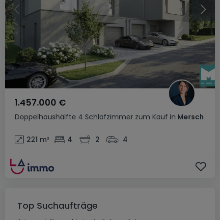
1.457.000 €
Doppelhaushälfte
4 Schlafzimmer
zum Kauf
in
Mersch
221
m²
4
2
4
Top Suchaufträge