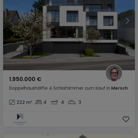
1.950.000 €
Doppelhaushälfte
4 Schlafzimmer
zum Kauf
in
Mersch
222
m²
4
4
3