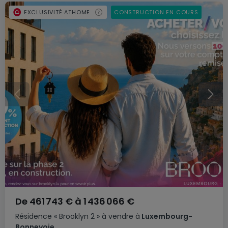
EXCLUSIVITÉ ATHOME
CONSTRUCTION EN COURS
De
461 743 €
à
1 436 066 €
Résidence
« Brooklyn 2 »
à vendre
à
Luxembourg-
Bonnevoie