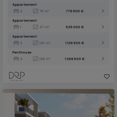
Appartement
2
79
m²
776 500 €
Appartement
1
47
m²
525 000 €
Appartement
3
120
m²
1 126 500 €
Penthouse
3
128
m²
1 368 500 €