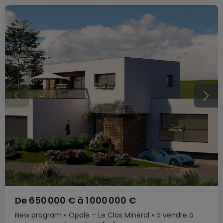
De
650 000 €
à
1 000 000 €
New program
« Opale – Le Clos Minéral »
à vendre
à