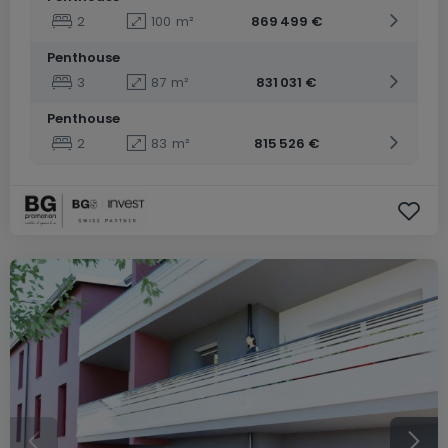
2
100
m²
869 499 €
Penthouse
3
87
m²
831 031 €
Penthouse
2
83
m²
815 526 €