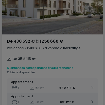
De
430 592 €
à
1 258 688 €
Résidence
« PARKSIDE »
à vendre
à
Bertrange
De 35 à 115
m²
12 annonces correspondent à votre recherche
12 biens disponibles
Appartement
1
52
m²
649 714 €
Appartement
1
60
m²
691 127 €