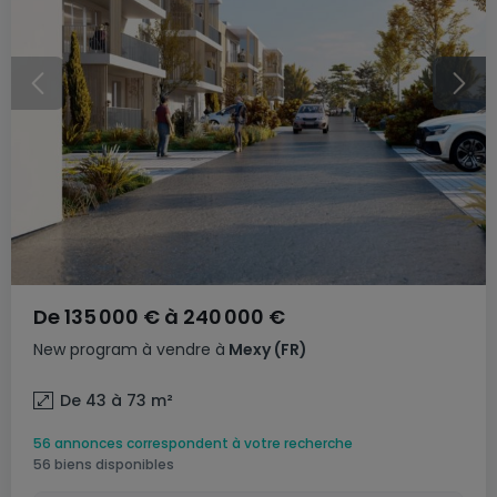
De
135 000 €
à
240 000 €
New program
à vendre
à
Mexy
(FR)
De 43 à 73
m²
56 annonces correspondent à votre recherche
56 biens disponibles