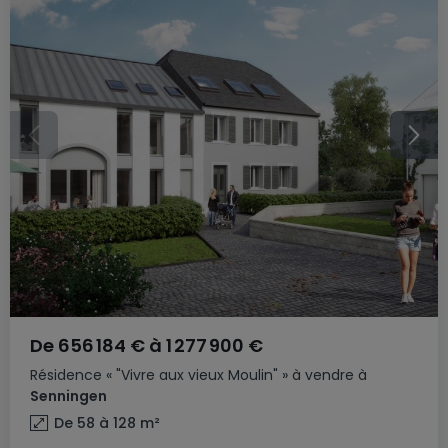
De
656 184 €
à
1 277 900 €
Résidence
« "Vivre aux vieux Moulin" »
à vendre
à
Senningen
De 58 à 128
m²