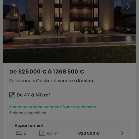
De
525 000 €
à
1 368 500 €
Résidence
« Obelix »
à vendre
à
Kehlen
De 47 à 140
m²
6 annonces correspondent à votre recherche
6 biens disponibles
Appartement
2
88
m²
826 500 €