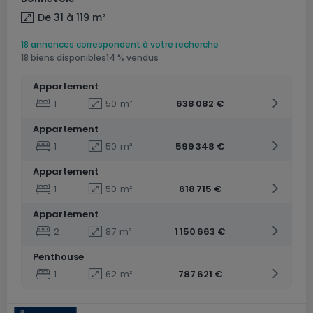
De 31 à 119
m²
18 annonces correspondent à votre recherche
18 biens disponibles
14 % vendus
Appartement
1
50
m²
638 082 €
Appartement
1
50
m²
599 348 €
Appartement
1
50
m²
618 715 €
Appartement
2
87
m²
1 150 663 €
Penthouse
1
62
m²
787 621 €