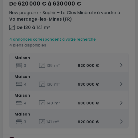
De
620 000 €
à
630 000 €
New program
« Saphir – Le Clos Minéral »
à vendre
à
Volmerange-les-Mines
(FR)
De 130 à 141
m²
4 annonces correspondent à votre recherche
4 biens disponibles
Maison
3
139
m²
620 000 €
Maison
4
130
m²
630 000 €
Maison
4
140
m²
630 000 €
Maison
3
141
m²
620 000 €