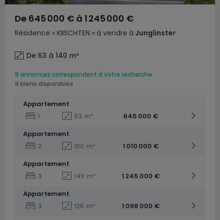
De
645 000 €
à
1 245 000 €
Résidence
« KIISCHTEN »
à vendre
à
Junglinster
De 63 à 140
m²
9 annonces correspondent à votre recherche
9 biens disponibles
Appartement
1
63
m²
645 000 €
Appartement
2
100
m²
1 010 000 €
Appartement
3
140
m²
1 245 000 €
Appartement
3
126
m²
1 098 000 €