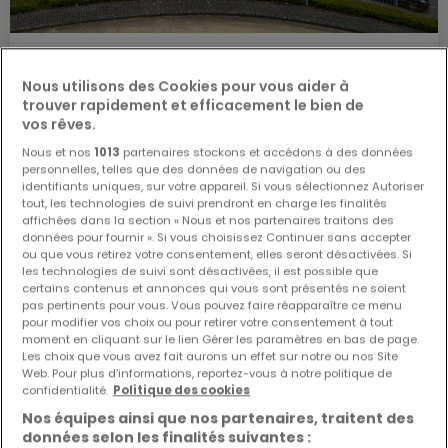
De
833 000 €
à
1 249 000 €
Nous utilisons des Cookies pour vous aider à
Résidence
« Résidences Mont Carmin & Mont Ruby à
trouver rapidement et efficacement le bien de
Luxembou »
à vendre
à
Luxembourg-Belair
vos rêves.
De 64 à 94
m²
Nous et nos
1013
partenaires stockons et accédons à des données
personnelles, telles que des données de navigation ou des
8 annonces correspondent à votre recherche
identifiants uniques, sur votre appareil. Si vous sélectionnez Autoriser
8 biens disponibles
tout, les technologies de suivi prendront en charge les finalités
affichées dans la section « Nous et nos partenaires traitons des
Appartement
données pour fournir ». Si vous choisissez Continuer sans accepter
ou que vous retirez votre consentement, elles seront désactivées. Si
2
73
m²
960 000 €
les technologies de suivi sont désactivées, il est possible que
certains contenus et annonces qui vous sont présentés ne soient
Appartement
pas pertinents pour vous. Vous pouvez faire réapparaître ce menu
2
89
m²
1 118 000 €
pour modifier vos choix ou pour retirer votre consentement à tout
moment en cliquant sur le lien Gérer les paramètres en bas de page.
Les choix que vous avez fait aurons un effet sur notre ou nos Site
Appartement
Web. Pour plus d’informations, reportez-vous à notre politique de
2
94
m²
1 177 000 €
confidentialité.
Politique des cookies
Nos équipes ainsi que nos partenaires, traitent des
Appartement
données selon les finalités suivantes :
2
89
m²
1 136 000 €