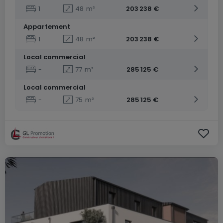
1
48
m²
203 238 €
Appartement
1
48
m²
203 238 €
Local commercial
-
77
m²
285 125 €
Local commercial
-
75
m²
285 125 €