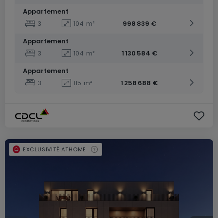
Appartement
3
104
m²
998 839 €
Appartement
3
104
m²
1 130 584 €
Appartement
3
115
m²
1 258 688 €
EXCLUSIVITÉ ATHOME