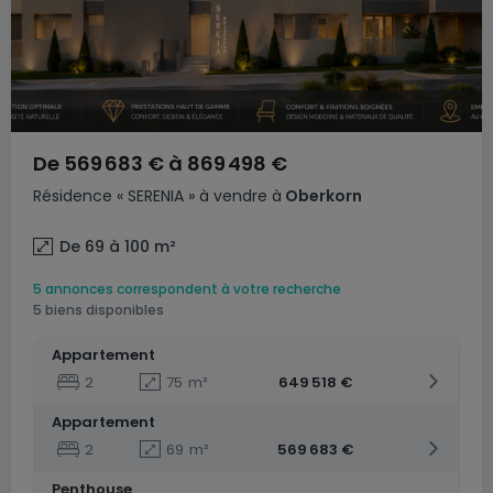
De
569 683 €
à
869 498 €
Résidence
« SERENIA »
à vendre
à
Oberkorn
De 69 à 100
m²
5 annonces correspondent à votre recherche
5 biens disponibles
Appartement
2
75
m²
649 518 €
Appartement
2
69
m²
569 683 €
Penthouse