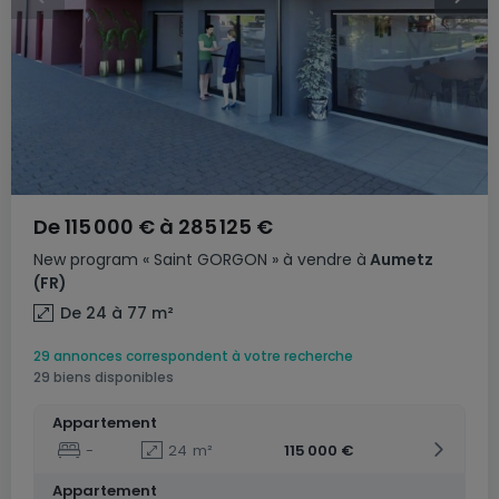
De
115 000 €
à
285 125 €
New program
« Saint GORGON »
à vendre
à
Aumetz
(FR)
De 24 à 77
m²
29 annonces correspondent à votre recherche
29 biens disponibles
Appartement
-
24
m²
115 000 €
Appartement