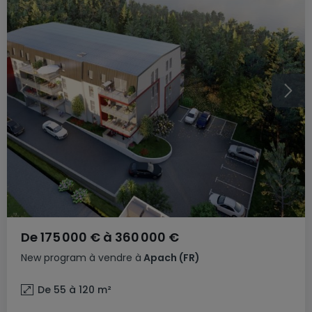
De
175 000 €
à
360 000 €
New program
à vendre
à
Apach
(FR)
De 55 à 120
m²