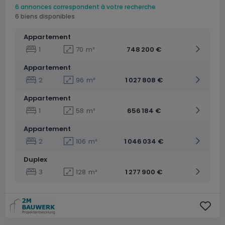
6 annonces correspondent à votre recherche
6 biens disponibles
Appartement
1
70
m²
748 200 €
Appartement
2
96
m²
1 027 808 €
Appartement
1
58
m²
656 184 €
Appartement
2
106
m²
1 046 034 €
Duplex
3
128
m²
1 277 900 €