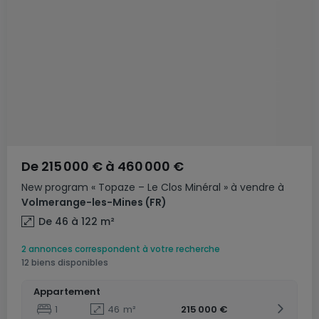
De
215 000 €
à
460 000 €
New program
« Topaze – Le Clos Minéral »
à vendre
à
Volmerange-les-Mines
(FR)
De 46 à 122
m²
2 annonces correspondent à votre recherche
12 biens disponibles
Appartement
1
46
m²
215 000 €