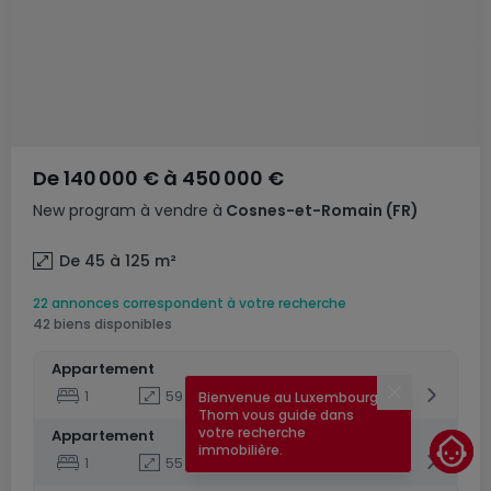
De
140 000 €
à
450 000 €
New program
à vendre
à
Cosnes-et-Romain
(FR)
De 45 à 125
m²
22 annonces correspondent à votre recherche
42 biens disponibles
Appartement
1
59
m²
215 000 €
Bienvenue au Luxembourg !
Fermer
Thom vous guide dans
votre recherche
Appartement
immobilière.
1
55
m²
197 000 €