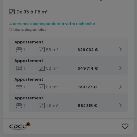
De 35 à 115
m²
4 annonces correspondent à votre recherche
12 biens disponibles
Appartement
1
55
m²
626 032 €
Appartement
1
52
m²
649 714 €
Appartement
1
60
m²
691 127 €
Appartement
1
49
m²
582 315 €