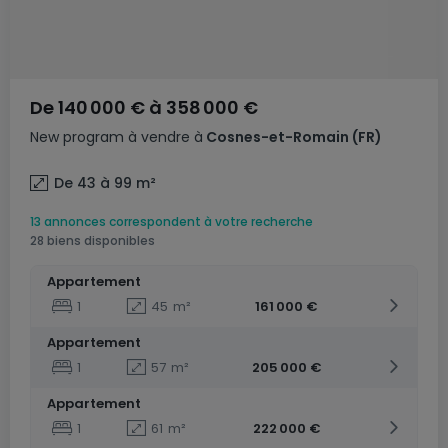
De
140 000 €
à
358 000 €
New program
à vendre
à
Cosnes-et-Romain
(FR)
De 43 à 99
m²
13 annonces correspondent à votre recherche
28 biens disponibles
Appartement
1
45
m²
161 000 €
Appartement
1
57
m²
205 000 €
Appartement
1
61
m²
222 000 €