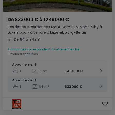
De
833 000 €
à
1 249 000 €
Résidence
« Résidences Mont Carmin & Mont Ruby à
Luxembou »
à vendre
à
Luxembourg-Belair
De 64 à 94
m²
2 annonces correspondent à votre recherche
8 biens disponibles
Appartement
1
71
m²
849 000 €
Appartement
1
64
m²
833 000 €