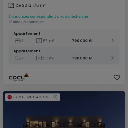
De 32 à 175
m²
2 annonces correspondent à votre recherche
17 biens disponibles
Appartement
1
56
m²
790 000 €
Appartement
1
53
m²
790 000 €
EXCLUSIVITÉ ATHOME