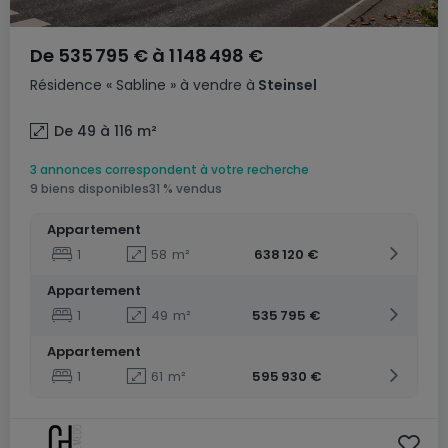
De
535 795 €
à
1 148 498 €
Résidence
« Sabline »
à vendre
à
Steinsel
De 49 à 116
m²
3 annonces correspondent à votre recherche
9 biens disponibles
31 % vendus
Appartement
1
58
m²
638 120 €
Appartement
1
49
m²
535 795 €
Appartement
1
61
m²
595 930 €