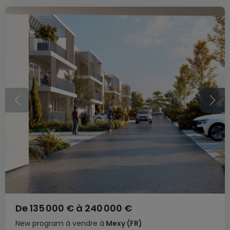
De
135 000 €
à
240 000 €
New program
à vendre
à
Mexy
(FR)