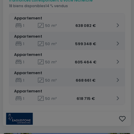
11 annonces correspondent à votre recherche
18 biens disponibles
14 % vendus
Appartement
1
50
m²
638 082 €
Appartement
1
50
m²
599 348 €
Appartement
1
50
m²
605 464 €
Appartement
1
50
m²
668 661 €
Appartement
1
50
m²
618 715 €