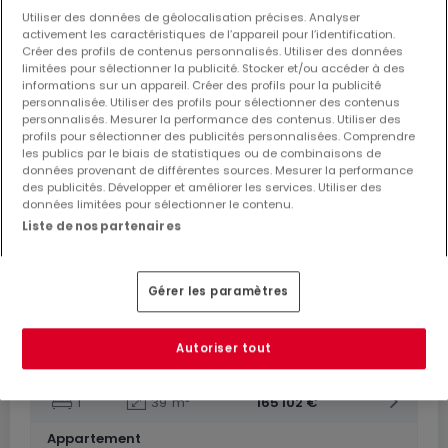
De
115 000 €
à
285 125 €
Utiliser des données de géolocalisation précises. Analyser
activement les caractéristiques de l’appareil pour l’identification.
New program
« Saint GORGON »
à vendre
à
Aumetz
Créer des profils de contenus personnalisés. Utiliser des données
(FR)
limitées pour sélectionner la publicité. Stocker et/ou accéder à des
informations sur un appareil. Créer des profils pour la publicité
De 24 à 77
m²
personnalisée. Utiliser des profils pour sélectionner des contenus
personnalisés. Mesurer la performance des contenus. Utiliser des
24 annonces correspondent à votre recherche
profils pour sélectionner des publicités personnalisées. Comprendre
29 biens disponibles
les publics par le biais de statistiques ou de combinaisons de
données provenant de différentes sources. Mesurer la performance
des publicités. Développer et améliorer les services. Utiliser des
Appartement
données limitées pour sélectionner le contenu.
1
50
m²
208 698 €
Liste de nos partenaires
Appartement
1
48
m²
203 238 €
Gérer les paramètres
Appartement
1
24
m²
115 000 €
Autoriser tout
Appartement
1
39
m²
165 102 €
Appartement