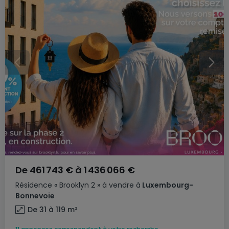
De
461 743 €
à
1 436 066 €
Résidence
« Brooklyn 2 »
à vendre
à
Luxembourg-
Bonnevoie
De 31 à 119
m²