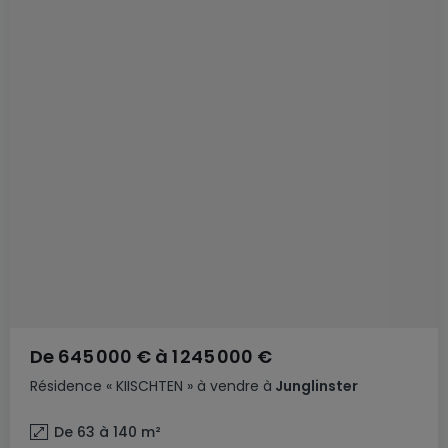
De
645 000 €
à
1 245 000 €
Résidence
« KIISCHTEN »
à vendre
à
Junglinster
De 63 à 140
m²