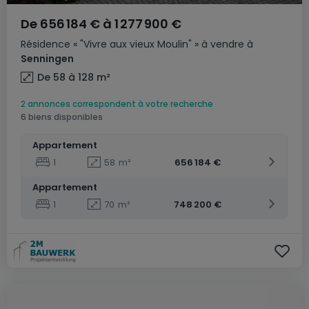
De
656 184 €
à
1 277 900 €
Résidence
« "Vivre aux vieux Moulin" »
à vendre
à
Senningen
De 58 à 128
m²
2 annonces correspondent à votre recherche
6 biens disponibles
Appartement
1
58
m²
656 184 €
Appartement
1
70
m²
748 200 €