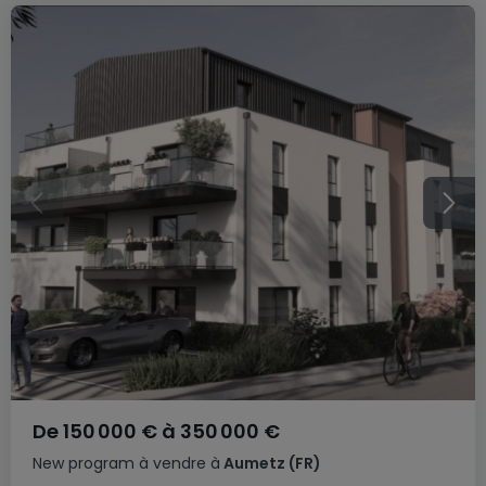
De
150 000 €
à
350 000 €
New program
à vendre
à
Aumetz
(FR)