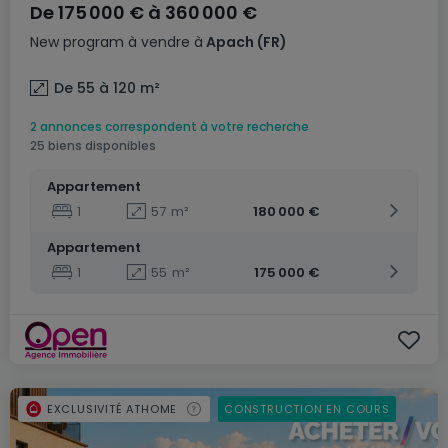
De
175 000 €
à
360 000 €
New program
à vendre
à
Apach
(FR)
De 55 à 120
m²
2 annonces correspondent à votre recherche
25 biens disponibles
Appartement
1
57
m²
180 000 €
Appartement
1
55
m²
175 000 €
EXCLUSIVITÉ ATHOME
CONSTRUCTION EN COURS