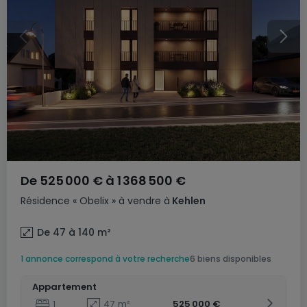
De
525 000 €
à
1 368 500 €
Résidence
« Obelix »
à vendre
à
Kehlen
De 47 à 140
m²
1 annonce correspond à votre recherche
6 biens disponibles
Appartement
1
47
m²
525 000 €