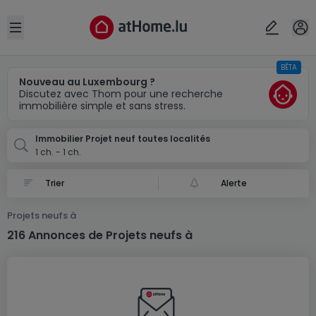
Localité(s)
Annuler
OK
Open sidebar
BÊTA
Nouveau au Luxembourg ?
Discutez avec Thom pour une recherche
immobilière simple et sans stress.
Immobilier Projet neuf toutes localités
1 ch. - 1 ch.
Alerte
Projets neufs à
216 Annonces de Projets neufs à